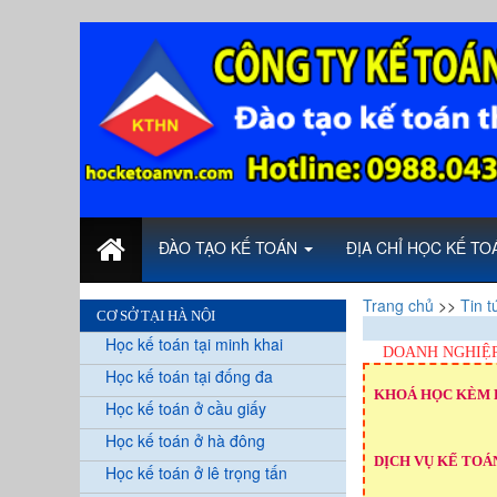
ĐÀO TẠO KẾ TOÁN
ĐỊA CHỈ HỌC KẾ T
Trang chủ
>>
Tin t
CƠ SỞ TẠI HÀ NỘI
Học kế toán tại minh khai
DOANH NGHIỆP
Học kế toán tại đống đa
KHOÁ HỌC KÈM 
Học kế toán ở cầu giấy
Học kế toán ở hà đông
DỊCH VỤ KẾ TOÁN
Học kế toán ở lê trọng tấn