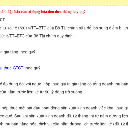
hành lập báo cáo sử dụng hóa đơn theo tháng hay quý
TGT
g tư số 151/2014/TT–BTC của Bộ Tài chính sửa đổi bổ sung điểm b, k
2013/TT–BTC của Bộ Tài chính quy định:
trị gia tăng theo quý
ai thuế GTGT
theo quý
ý áp dụng đối với người nộp thuế giá trị gia tăng có tổng doanh thu b
của năm trước liền kề từ 50 tỷ đồng trở xuống.
nộp thuế mới bắt đầu hoạt động sản xuất kinh doanh việc khai thuế giá
eo quý. Sau khi sản xuất kinh doanh đủ 12 tháng thì từ năm dương lịch
h thu bán hàng hóa, dịch vụ của năm dương lịch trước liền kề (đủ 12 