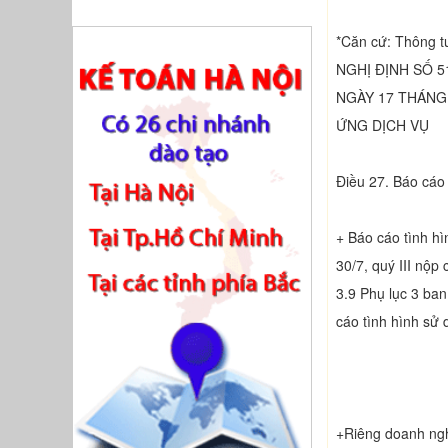
*Căn cứ: Thông 
NGHỊ ĐỊNH SỐ 5
NGÀY 17 THÁNG
ỨNG DỊCH VỤ
Điều 27. Báo cáo
+ Báo cáo tình h
30/7, quý III nộ
3.9 Phụ lục 3 ba
cáo tình hình sử
+Riêng doanh nghi