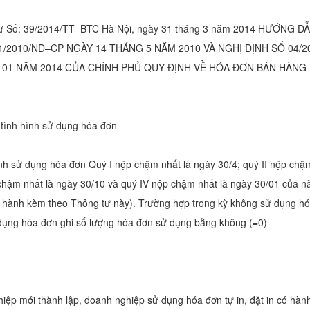
tư Số: 39/2014/TT–BTC Hà Nội, ngày 31 tháng 3 năm 2014 HƯỚNG D
1/2010/NĐ–CP NGÀY 14 THÁNG 5 NĂM 2010 VÀ NGHỊ ĐỊNH SỐ 04/
 01 NĂM 2014 CỦA CHÍNH PHỦ QUY ĐỊNH VỀ HÓA ĐƠN BÁN HÀNG
 tình hình sử dụng hóa đơn
ình sử dụng hóa đơn Quý I nộp chậm nhất là ngày 30/4; quý II nộp chậ
p chậm nhất là ngày 30/10 và quý IV nộp chậm nhất là ngày 30/01 của 
n hành kèm theo Thông tư này). Trường hợp trong kỳ không sử dụng hó
 dụng hóa đơn ghi số lượng hóa đơn sử dụng bằng không (=0)
ệp mới thành lập, doanh nghiệp sử dụng hóa đơn tự in, đặt in có hành