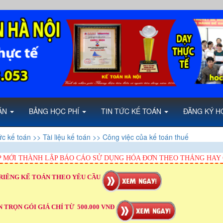
OÁN
BẢNG HỌC PHÍ
TIN TỨC KẾ TOÁN
ĐĂNG KÝ H
ức kế toán
>> Tài liệu kế toán
>> Công việc của kế toán thuế
 MỚI THÀNH LẬP BÁO CÁO SỬ DỤNG HÓA ĐƠN THEO THÁNG HAY
RIÊNG KẾ TOÁN THEO YÊU CẦU
 TRỌN GÓI GIÁ CHỈ TỪ 500.000 VNĐ