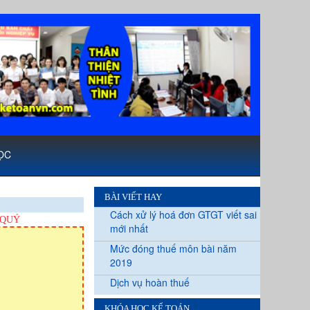
ỌC
BÀI VIẾT HAY
Cách xử lý hoá đơn GTGT viết sai
 QUÝ
mới nhất
Mức đóng thuế môn bài năm
2019
Dịch vụ hoàn thuế
KHÓA HỌC KẾ TOÁN