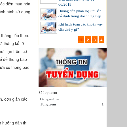
huộc diện mua hóa
66/2019
Hướng dẫn phân loại tài sản
tình hình sử dụng
cố định trong doanh nghiệp
Khi hạch toán các khoản vay
cần chú ý gì?
tháng tiếp theo.
1
2
3
4
12 tháng kể từ
ời hạn trên, cơ
uế để thông báo
hưa có thông báo
Số lượt xem
, đơn giản các
Đang online
Tổng xem
1
h hướng dẫn thi