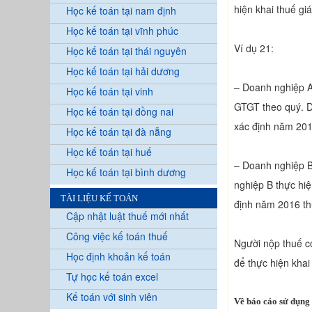
hiện khai thuế giá
Học kế toán tại nam định
Học kế toán tại vĩnh phúc
Ví dụ 21:
Học kế toán tại thái nguyên
Học kế toán tại hải dương
– Doanh nghiệp A
Học kế toán tại vinh
GTGT theo quý. D
Học kế toán tại đồng nai
xác định năm 201
Học kế toán tại đà nẵng
Học kế toán tại huế
– Doanh nghiệp B
Học kế toán tại bình dương
nghiệp B thực hi
TÀI LIỆU KẾ TOÁN
định năm 2016 thự
Cập nhật luật thuế mới nhất
Công việc kế toán thuế
Người nộp thuế có
Học định khoản kế toán
để thực hiện khai
Tự học kế toán excel
Kế toán với sinh viên
Về báo cáo sử dụng