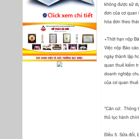
không được sử dụn
đơn của cơ quan 
hóa đơn theo thá
+Thời hạn nộp Bá
Việc nộp Báo cáo 
ngày thành lập h
quan thuế kiểm tr
doanh nghiệp chu
của cơ quan thuế,
*Căn cứ: Thông t
thủ tục hành chín
Điều 5. Sửa đổi,