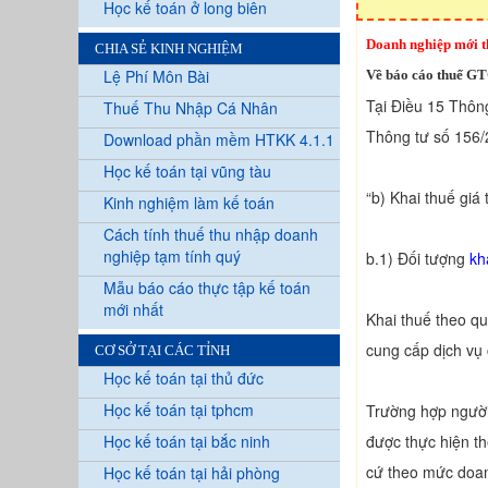
Học kế toán ở long biên
Doanh nghiệp mới t
CHIA SẺ KINH NGHIỆM
Lệ Phí Môn Bài
Về báo cáo thuế G
Tại Điều 15 Thôn
Thuế Thu Nhập Cá Nhân
Thông tư số 156/
Download phần mềm HTKK 4.1.1
Học kế toán tại vũng tàu
“b) Khai thuế giá 
Kinh nghiệm làm kế toán
Cách tính thuế thu nhập doanh
nghiệp tạm tính quý
b.1) Đối tượng
kh
Mẫu báo cáo thực tập kế toán
mới nhất
Khai thuế theo qu
cung cấp dịch vụ 
CƠ SỞ TẠI CÁC TỈNH
Học kế toán tại thủ đức
Học kế toán tại tphcm
Trường hợp người 
Học kế toán tại bắc ninh
được thực hiện th
cứ theo mức doan
Học kế toán tại hải phòng