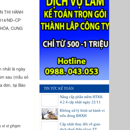
ẪN THI HÀNH
2014/NĐ–CP
 HÓA, CUNG
m nhất là ngày
năm sau (mẫu số
a đơn, tại Báo
TIN TỨC KẾ TOÁN
Nâng cấp phần mềm HTKK
4.2.4 cập nhật ngày 22/11
Không xử lý hình sự hành vi
trốn đóng BHXH
Cập nhật thay đổi về giao
 vi vi phạm
dịch thuế điện tử tại TT