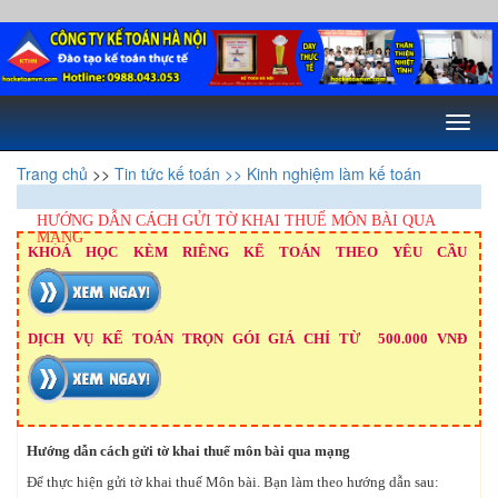
Toggl
naviga
Trang chủ
>>
Tin tức kế toán
>> Kinh nghiệm làm kế toán
HƯỚNG DẪN CÁCH GỬI TỜ KHAI THUẾ MÔN BÀI QUA
MẠNG
KHOÁ HỌC KÈM RIÊNG KẾ TOÁN THEO YÊU CẦU
DỊCH VỤ KẾ TOÁN TRỌN GÓI GIÁ CHỈ TỪ 500.000 VNĐ
Hướng dẫn cách gửi tờ khai thuế môn bài qua mạng
Để thực hiện gửi tờ khai thuế Môn bài. Bạn làm theo hướng dẫn sau: