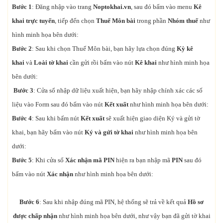
Bước 1
: Đăng nhập vào trang
Noptokhai.vn
, sau đó bấm vào menu
Kê
khai trực tuyến
, tiếp đến chọn
Thuế Môn bài
trong phần
Nhóm thuế
như
hình minh họa bên dưới:
Bước 2
: Sau khi chọn Thuế Môn bài, bạn hãy lựa chọn đúng
Kỳ kê
khai
và
Loài tờ khai
cần gửi rồi bấm vào nút
Kê khai
như hình minh họa
bên dưới:
Bước 3
: Cửa sổ nhập dữ liệu xuất hiện, bạn hãy nhập chính xác các số
liệu vào Form sau đó bấm vào nút
Kết xuất
như hình minh họa bên dưới:
Bước 4
: Sau khi bấm nút
Kết xuất
sẽ xuất hiện giao diện Ký và gửi tờ
khai, bạn hãy bấm vào nút
Ký và gửi tờ khai
như hình minh họa bên
dưới:
Bước 5
: Khi cửa sổ
Xác nhận mã PIN
hiện ra bạn nhập mã
PIN
sau đó
bấm vào nút
Xác nhận
như hình minh họa bên dưới:
Bước 6
: Sau khi nhập đúng mã PIN, hệ thống sẽ trả về kết quả
Hồ sơ
được chấp nhận
như hình minh họa bên dưới, như vậy bạn đã gửi tờ khai