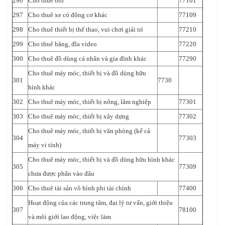
296
Cho thuê ôtô
77101
297
Cho thuê xe có động cơ khác
77109
298
Cho thuê thiết bị thể thao, vui chơi giải trí
77210
299
Cho thuê băng, đĩa video
77220
300
Cho thuê đồ dùng cá nhân và gia đình khác
77290
Cho thuê máy móc, thiết bị và đồ dùng hữu
301
7730
hình khác
302
Cho thuê máy móc, thiết bị nông, lâm nghiệp
77301
303
Cho thuê máy móc, thiết bị xây dựng
77302
Cho thuê máy móc, thiết bị văn phòng (kể cả
304
77303
máy vi tính)
Cho thuê máy móc, thiết bị và đồ dùng hữu hình khác
305
77309
chưa được phân vào đâu
306
Cho thuê tài sản vô hình phi tài chính
77400
Hoạt động của các trung tâm, đại lý tư vấn, giới thiệu
307
78100
và môi giới lao động, việc làm