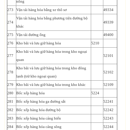
nông
273
Vận tải hàng hóa bằng xe thô sơ
49334
Vận tải hàng hóa bằng phương tiện đường bộ
274
49339
khác
275
Vận tải đường ống
49400
276
Kho bãi và lưu giữ hàng hóa
5210
Kho bãi và lưu giữ hàng hóa trong kho ngoại
277
52101
quan
Kho bãi và lưu giữ hàng hóa trong kho đông
278
52102
lạnh (trừ kho ngoại quan)
279
Kho bãi và lưu giữ hàng hóa trong kho khác
52109
280
Bốc xếp hàng hóa
5224
281
Bốc xếp hàng hóa ga đường sắt
52241
282
Bốc xếp hàng hóa đường bộ
52242
283
Bốc xếp hàng hóa cảng biển
52243
284
Bốc xếp hàng hóa cảng sông
52244