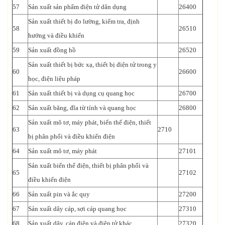
57
Sản xuất sản phẩm điện tử dân dụng
26400
Sản xuất thiết bị đo lường, kiểm tra, định
58
26510
hướng và điều khiển
59
Sản xuất đồng hồ
26520
Sản xuất thiết bị bức xạ, thiết bị điện tử trong y
60
26600
học, điện liệu pháp
61
Sản xuất thiết bị và dụng cụ quang học
26700
62
Sản xuất băng, đĩa từ tính và quang học
26800
Sản xuất mô tơ, máy phát, biến thế điện, thiết
63
2710
bị phân phối và điều khiển điện
64
Sản xuất mô tơ, máy phát
27101
Sản xuất biến thế điện, thiết bị phân phối và
65
27102
điều khiển điện
66
Sản xuất pin và ắc quy
27200
67
Sản xuất dây cáp, sợi cáp quang học
27310
68
Sản xuất dây, cáp điện và điện tử khác
27320