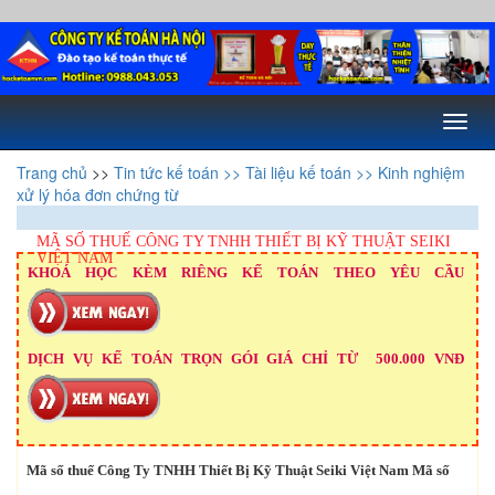
Toggl
naviga
Trang chủ
>>
Tin tức kế toán
>> Tài liệu kế toán
>> Kinh nghiệm
xử lý hóa đơn chứng từ
MÃ SỐ THUẾ CÔNG TY TNHH THIẾT BỊ KỸ THUẬT SEIKI
VIỆT NAM
KHOÁ HỌC KÈM RIÊNG KẾ TOÁN THEO YÊU CẦU
DỊCH VỤ KẾ TOÁN TRỌN GÓI GIÁ CHỈ TỪ 500.000 VNĐ
Mã số thuế Công Ty TNHH Thiết Bị Kỹ Thuật Seiki Việt Nam Mã số