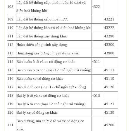
Lắp đặt hệ thống cấp, thoát nước, lò sưởi và
108
4322
điều hoà không khí
109
Lắp đặt hệ thống cấp, thoát nước
43221
110
Lắp đặt hệ thống lò sưởi và điều hoà không khí
43222
111
Lắp đặt hệ thống xây dựng khác
43290
112
Hoàn thiện công trình xây dựng
43300
113
Hoạt động xây dựng chuyên dụng khác
43900
114
Bán buôn ô tô và xe có động cơ khác
4511
115
Bán buôn ô tô con (loại 12 chỗ ngồi trở xuống)
45111
116
Bán buôn xe có động cơ khác
45119
117
Bán lẻ ô tô con (loại 12 chỗ ngồi trở xuống)
45120
118
Đại lý ô tô và xe có động cơ khác
4513
119
Đại lý ô tô con (loại 12 chỗ ngồi trở xuống)
45131
120
Đại lý xe có động cơ khác
45139
Bảo dưỡng, sửa chữa ô tô và xe có động cơ
121
45200
khác