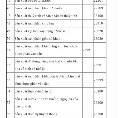
45
Sản xuất bao bì từ plastic
22201
46
Sản xuất sản phẩm khác từ plastic
22209
47
Sản xuất thuỷ tinh và sản phẩm từ thuỷ tinh
23100
48
Sản xuất sản phẩm chịu lửa
23910
49
Sản xuất vật liệu xây dựng từ đất sét
23920
50
Sản xuất sản phẩm gốm sứ khác
23930
Sản xuất sản phẩm khác bằng kim loại chưa
51
2599
được phân vào đâu
Sản xuất đồ dùng bằng kim loại cho nhà bếp,
52
25991
nhà vệ sinh và nhà ăn
Sản xuất sản phẩm khác còn lại bằng kim loại
53
25999
chưa được phân vào đâu
54
Sản xuất linh kiện điện tử
26100
Sản xuất máy vi tính và thiết bị ngoại vi của
55
26200
máy vi tính
56
Sản xuất thiết bị truyền thông
26300