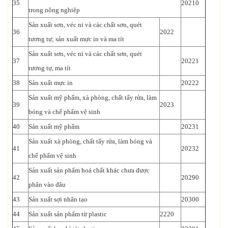
35
20210
trong nông nghiệp
Sản xuất sơn, véc ni và các chất sơn, quét
36
2022
tương tự; sản xuất mực in và ma tít
Sản xuất sơn, véc ni và các chất sơn, quét
37
20221
tương tự, ma tít
38
Sản xuất mực in
20222
Sản xuất mỹ phẩm, xà phòng, chất tẩy rửa, làm
39
2023
bóng và chế phẩm vệ sinh
40
Sản xuất mỹ phẩm
20231
Sản xuất xà phòng, chất tẩy rửa, làm bóng và
41
20232
chế phẩm vệ sinh
Sản xuất sản phẩm hoá chất khác chưa được
42
20290
phân vào đâu
43
Sản xuất sợi nhân tạo
20300
44
Sản xuất sản phẩm từ plastic
2220