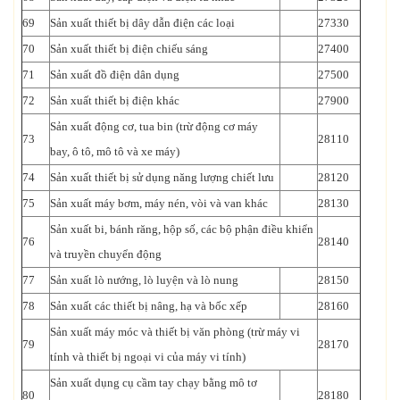
69
Sản xuất thiết bị dây dẫn điện các loại
27330
70
Sản xuất thiết bị điện chiếu sáng
27400
71
Sản xuất đồ điện dân dụng
27500
72
Sản xuất thiết bị điện khác
27900
Sản xuất động cơ, tua bin (trừ động cơ máy
73
28110
bay, ô tô, mô tô và xe máy)
74
Sản xuất thiết bị sử dụng năng lượng chiết lưu
28120
75
Sản xuất máy bơm, máy nén, vòi và van khác
28130
Sản xuất bi, bánh răng, hộp số, các bộ phận điều khiển
76
28140
và truyền chuyển động
77
Sản xuất lò nướng, lò luyện và lò nung
28150
78
Sản xuất các thiết bị nâng, hạ và bốc xếp
28160
Sản xuất máy móc và thiết bị văn phòng (trừ máy vi
79
28170
tính và thiết bị ngoại vi của máy vi tính)
Sản xuất dụng cụ cầm tay chạy bằng mô tơ
80
28180