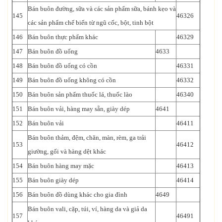
Bán buôn đường, sữa và các sản phẩm sữa, bánh kẹo và
145
46326
các sản phẩm chế biến từ ngũ cốc, bột, tinh bột
146
Bán buôn thực phẩm khác
46329
147
Bán buôn đồ uống
4633
148
Bán buôn đồ uống có cồn
46331
149
Bán buôn đồ uống không có cồn
46332
150
Bán buôn sản phẩm thuốc lá, thuốc lào
46340
151
Bán buôn vải, hàng may sẵn, giày dép
4641
152
Bán buôn vải
46411
Bán buôn thảm, đệm, chăn, màn, rèm, ga trải
153
46412
giường, gối và hàng dệt khác
154
Bán buôn hàng may mặc
46413
155
Bán buôn giày dép
46414
156
Bán buôn đồ dùng khác cho gia đình
4649
Bán buôn vali, cặp, túi, ví, hàng da và giả da
157
46491