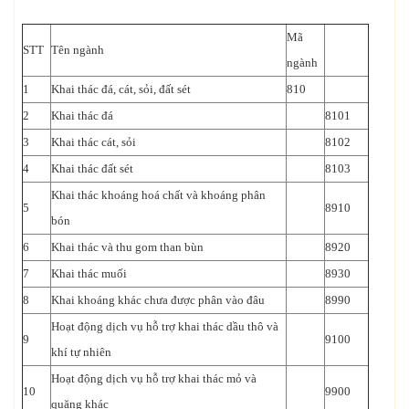
Mã
STT
Tên ngành
ngành
1
Khai thác đá, cát, sỏi, đất sét
810
2
Khai thác đá
8101
3
Khai thác cát, sỏi
8102
4
Khai thác đất sét
8103
Khai thác khoáng hoá chất và khoáng phân
5
8910
bón
6
Khai thác và thu gom than bùn
8920
7
Khai thác muối
8930
8
Khai khoáng khác chưa được phân vào đâu
8990
Hoạt động dịch vụ hỗ trợ khai thác dầu thô và
9
9100
khí tự nhiên
Hoạt động dịch vụ hỗ trợ khai thác mỏ và
10
9900
quặng khác