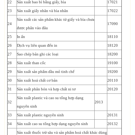
22
Sản xuất bao bì bằng giấy, bìa
17021
23
Sản xuất giấy nhăn và bìa nhăn
17022
Sản xuất các sản phẩm khác từ giấy và bìa chưa
24
17090
được phân vào đâu
25
In ấn
18110
26
Dịch vụ liên quan đến in
18120
27
Sao chép bản ghi các loại
18200
28
Sản xuất than cốc
19100
29
Sản xuất sản phẩm dầu mỏ tinh chế
19200
30
Sản xuất hoá chất cơ bản
20110
31
Sản xuất phân bón và hợp chất ni tơ
20120
Sản xuất plastic và cao su tổng hợp dạng
32
2013
nguyên sinh
33
Sản xuất plastic nguyên sinh
20131
34
Sản xuất cao su tổng hợp dạng nguyên sinh
20132
Sản xuất thuốc trừ sâu và sản phẩm hoá chất khác dùng