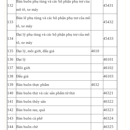
Bán buôn phụ tùng và các bộ phận phụ trợ của
132
45431
mô tô, xe máy
Bán lẻ phụ tùng và các bộ phận phụ trợ của mô
133
45432
tô, xe máy
Đại lý phụ tùng và các bộ phận phụ trợ của mô
134
45433
tô, xe máy
135
Đại lý, môi giới, đấu giá
4610
136
Đại lý
46101
137
Môi giới
46102
138
Đấu giá
46103
139
Bán buôn thực phẩm
4632
140
Bán buôn thịt và các sản phẩm từ thịt
46321
141
Bán buôn thủy sản
46322
142
Bán buôn rau, quả
46323
143
Bán buôn cà phê
46324
144
Bán buôn chè
46325