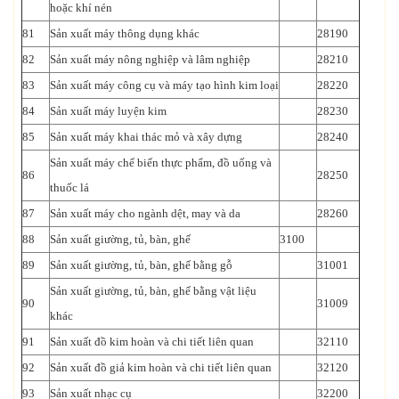
hoặc khí nén
81
Sản xuất máy thông dụng khác
28190
82
Sản xuất máy nông nghiệp và lâm nghiệp
28210
83
Sản xuất máy công cụ và máy tạo hình kim loại
28220
84
Sản xuất máy luyện kim
28230
85
Sản xuất máy khai thác mỏ và xây dựng
28240
Sản xuất máy chế biến thực phẩm, đồ uống và
86
28250
thuốc lá
87
Sản xuất máy cho ngành dệt, may và da
28260
88
Sản xuất giường, tủ, bàn, ghế
3100
89
Sản xuất giường, tủ, bàn, ghế bằng gỗ
31001
Sản xuất giường, tủ, bàn, ghế bằng vật liệu
90
31009
khác
91
Sản xuất đồ kim hoàn và chi tiết liên quan
32110
92
Sản xuất đồ giả kim hoàn và chi tiết liên quan
32120
93
Sản xuất nhạc cụ
32200