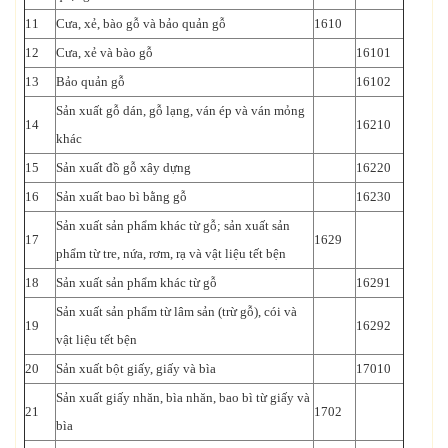
11
Cưa, xẻ, bào gỗ và bảo quản gỗ
1610
12
Cưa, xẻ và bào gỗ
16101
13
Bảo quản gỗ
16102
Sản xuất gỗ dán, gỗ lạng, ván ép và ván mỏng
14
16210
khác
15
Sản xuất đồ gỗ xây dựng
16220
16
Sản xuất bao bì bằng gỗ
16230
Sản xuất sản phẩm khác từ gỗ; sản xuất sản
17
1629
phẩm từ tre, nứa, rơm, rạ và vật liệu tết bện
18
Sản xuất sản phẩm khác từ gỗ
16291
Sản xuất sản phẩm từ lâm sản (trừ gỗ), cói và
19
16292
vật liệu tết bện
20
Sản xuất bột giấy, giấy và bìa
17010
Sản xuất giấy nhăn, bìa nhăn, bao bì từ giấy và
21
1702
bìa