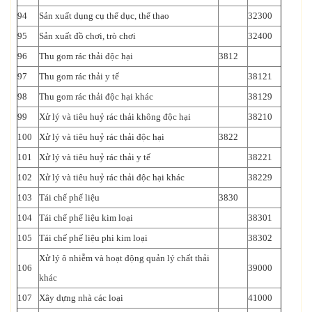
94
Sản xuất dụng cụ thể dục, thể thao
32300
95
Sản xuất đồ chơi, trò chơi
32400
96
Thu gom rác thải độc hại
3812
97
Thu gom rác thải y tế
38121
98
Thu gom rác thải độc hại khác
38129
99
Xử lý và tiêu huỷ rác thải không độc hại
38210
100
Xử lý và tiêu huỷ rác thải độc hại
3822
101
Xử lý và tiêu huỷ rác thải y tế
38221
102
Xử lý và tiêu huỷ rác thải độc hại khác
38229
103
Tái chế phế liệu
3830
104
Tái chế phế liệu kim loại
38301
105
Tái chế phế liệu phi kim loại
38302
Xử lý ô nhiễm và hoạt động quản lý chất thải
106
39000
khác
107
Xây dựng nhà các loại
41000