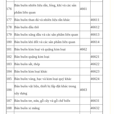
Bán buôn nhiên liệu rắn, lỏng, khí và các sản
176
4661
phẩm liên quan
177
Bán buôn than đá và nhiên liệu rắn khác
46611
178
Bán buôn dầu thô
46612
179
Bán buôn xăng dầu và các sản phẩm liên quan
46613
180
Bán buôn khí đốt và các sản phẩm liên quan
46614
181
Bán buôn kim loại và quặng kim loại
4662
182
Bán buôn quặng kim loại
46621
183
Bán buôn sắt, thép
46622
184
Bán buôn kim loại khác
46623
185
Bán buôn vàng, bạc và kim loại quý khác
46624
Bán buôn vật liệu, thiết bị lắp đặt khác trong
186
4663
xây dựng
187
Bán buôn tre, nứa, gỗ cây và gỗ chế biến
46631
188
Bán buôn xi măng
46632