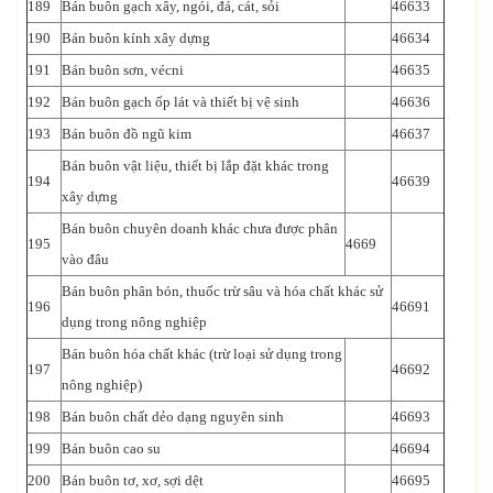
189
Bán buôn gạch xây, ngói, đá, cát, sỏi
46633
190
Bán buôn kính xây dựng
46634
191
Bán buôn sơn, vécni
46635
192
Bán buôn gạch ốp lát và thiết bị vệ sinh
46636
193
Bán buôn đồ ngũ kim
46637
Bán buôn vật liệu, thiết bị lắp đặt khác trong
194
46639
xây dựng
Bán buôn chuyên doanh khác chưa được phân
195
4669
vào đâu
Bán buôn phân bón, thuốc trừ sâu và hóa chất khác sử
196
46691
dụng trong nông nghiệp
Bán buôn hóa chất khác (trừ loại sử dụng trong
197
46692
nông nghiệp)
198
Bán buôn chất dẻo dạng nguyên sinh
46693
199
Bán buôn cao su
46694
200
Bán buôn tơ, xơ, sợi dệt
46695