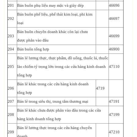
201
Bán buôn phụ liệu may mặc và giày dép
46696
Bán buôn phế liệu, phế thải kim loại, phi kim
202
46697
loại
Bán buôn chuyên doanh khác còn lại chưa
203
46699
được phân vào đâu
204
Bán buôn tổng hợp
46900
Bán lẻ lương thực, thực phẩm, đồ uống, thuốc lá, thuốc
205
lào chiếm tỷ trọng lớn trong các cửa hàng kinh doanh
47110
tổng hợp
Bán lẻ khác trong các cửa hàng kinh doanh
206
4719
tổng hợp
207
Bán lẻ trong siêu thị, trung tâm thương mại
47191
Bán lẻ khác chưa được phân vào đâu trong các cửa
208
47199
hàng kinh doanh tổng hợp
Bán lẻ lương thực trong các cửa hàng chuyên
209
47210
doanh