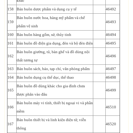
khác
158
Bán buôn dược phẩm và dụng cụ y tế
46492
Bán buôn nước hoa, hàng mỹ phẩm và chế
159
46493
phẩm vệ sinh
160
Bán buôn hàng gốm, sứ, thủy tinh
46494
161
Bán buôn đồ điện gia dụng, đèn và bộ đèn điện
46495
Bán buôn giường, tủ, bàn ghế và đồ dùng nội
162
46496
thất tương tự
163
Bán buôn sách, báo, tạp chí, văn phòng phẩm
46497
164
Bán buôn dụng cụ thể dục, thể thao
46498
Bán buôn đồ dùng khác cho gia đình chưa
165
46499
được phân vào đâu
Bán buôn máy vi tính, thiết bị ngoại vi và phần
166
46510
mềm
Bán buôn thiết bị và linh kiện điện tử, viễn
167
46520
thông