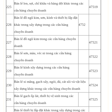
Bán lẻ len, sợi, chỉ khâu và hàng dệt khác trong các
225
47519
cửa hàng chuyên doanh
Bán lẻ đồ ngũ kim, sơn, kính và thiết bị lắp đặt
226
khác trong xây dựng trong các cửa hàng
4752
chuyên doanh
Bán lẻ đồ ngũ kim trong các cửa hàng chuyên
227
47521
doanh
Bán lẻ sơn, màu, véc ni trong các cửa hàng
228
47522
chuyên doanh
Bán lẻ kính xây dựng trong các cửa hàng
229
47523
chuyên doanh
Bán lẻ xi măng, gạch xây, ngói, đá, cát sỏi và vật liệu
230
47524
xây dựng khác trong các cửa hàng chuyên doanh
Bán lẻ gạch ốp lát, thiết bị vệ sinh trong các
231
47525
cửa hàng chuyên doanh
Bán lẻ thiết bị lắp đặt khác trong xây dựng trong các