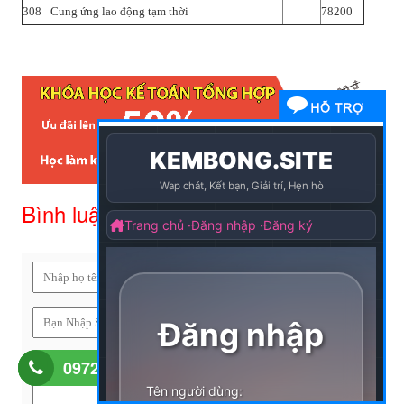
308
Cung ứng lao động tạm thời
78200
Bình luận
0972.868.960
0988.043.053