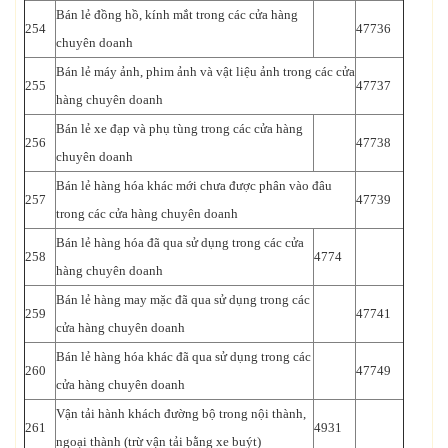
Bán lẻ đồng hồ, kính mắt trong các cửa hàng
254
47736
chuyên doanh
Bán lẻ máy ảnh, phim ảnh và vật liệu ảnh trong các cửa
255
47737
hàng chuyên doanh
Bán lẻ xe đạp và phụ tùng trong các cửa hàng
256
47738
chuyên doanh
Bán lẻ hàng hóa khác mới chưa được phân vào đâu
257
47739
trong các cửa hàng chuyên doanh
Bán lẻ hàng hóa đã qua sử dụng trong các cửa
258
4774
hàng chuyên doanh
Bán lẻ hàng may mặc đã qua sử dụng trong các
259
47741
cửa hàng chuyên doanh
Bán lẻ hàng hóa khác đã qua sử dụng trong các
260
47749
cửa hàng chuyên doanh
Vận tải hành khách đường bộ trong nội thành,
261
4931
ngoại thành (trừ vận tải bằng xe buýt)