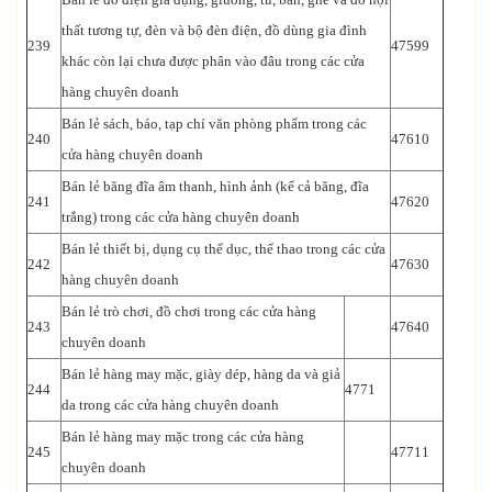
thất tương tự, đèn và bộ đèn điện, đồ dùng gia đình
239
47599
khác còn lại chưa được phân vào đâu trong các cửa
hàng chuyên doanh
Bán lẻ sách, báo, tạp chí văn phòng phẩm trong các
240
47610
cửa hàng chuyên doanh
Bán lẻ băng đĩa âm thanh, hình ảnh (kể cả băng, đĩa
241
47620
trắng) trong các cửa hàng chuyên doanh
Bán lẻ thiết bị, dụng cụ thể dục, thể thao trong các cửa
242
47630
hàng chuyên doanh
Bán lẻ trò chơi, đồ chơi trong các cửa hàng
243
47640
chuyên doanh
Bán lẻ hàng may mặc, giày dép, hàng da và giả
244
4771
da trong các cửa hàng chuyên doanh
Bán lẻ hàng may mặc trong các cửa hàng
245
47711
chuyên doanh