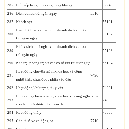
285
Bốc xếp hàng hóa cảng hàng không
52245
286
Dịch vụ lưu trú ngắn ngày
5510
287
Khách sạn
55101
Biệt thự hoặc căn hộ kinh doanh dịch vụ lưu
288
55102
trú ngắn ngày
Nhà khách, nhà nghỉ kinh doanh dịch vụ lưu
289
55103
trú ngắn ngày
290
Nhà trọ, phòng trọ và các cơ sở lưu trú tương tự
55104
Hoạt động chuyên môn, khoa học và công
291
7490
nghệ khác chưa được phân vào đâu
292
Hoạt động khí tượng thuỷ văn
74901
Hoạt động chuyên môn, khoa học và công nghệ khác
293
74909
còn lại chưa được phân vào đâu
294
Hoạt động thú y
75000
295
Cho thuê xe có động cơ
7710