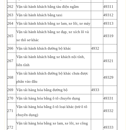
262
Vận tải hành khách bằng tàu điện ngầm
49311
263
Vận tải hành khách bằng taxi
49312
264
Vận tải hành khách bằng xe lam, xe lôi, xe máy
49313
Vận tải hành khách bằng xe đạp, xe xích lô và
265
49319
xe thô sơ khác
266
Vận tải hành khách đường bộ khác
4932
Vận tải hành khách bằng xe khách nội tỉnh,
267
49321
liên tỉnh
Vận tải hành khách đường bộ khác chưa được
268
49329
phân vào đâu
269
Vận tải hàng hóa bằng đường bộ
4933
270
Vận tải hàng hóa bằng ô tô chuyên dụng
49331
Vận tải hàng hóa bằng ô tô loại khác (trừ ô tô
271
49332
chuyên dụng)
Vận tải hàng hóa bằng xe lam, xe lôi, xe công
272
49333