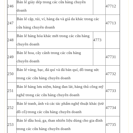
Bán lẻ giày dép trong các cửa hàng chuyên
246
47712
doanh
Bán lẻ cặp, túi, ví, hàng da và giả da khác trong các
247
47713
cửa hàng chuyên doanh
Bán lẻ hàng hóa khác mới trong các cửa hàng
248
4773
chuyên doanh
Bán lẻ hoa, cây cảnh trong các cửa hàng
249
47731
chuyên doanh
Bán lẻ vàng, bạc, đá quí và đá bán quí, đồ trang sức
250
47732
trong các cửa hàng chuyên doanh
Bán lẻ hàng lưu niệm, hàng đan lát, hàng thủ công mỹ
251
47733
nghệ trong các cửa hàng chuyên doanh
Bán lẻ tranh, ảnh và các tác phẩm nghệ thuật khác (trừ
252
47734
đồ cổ) trong các cửa hàng chuyên doanh
Bán lẻ dầu hoả, ga, than nhiên liệu dùng cho gia đình
253
47735
trong các cửa hàng chuyên doanh