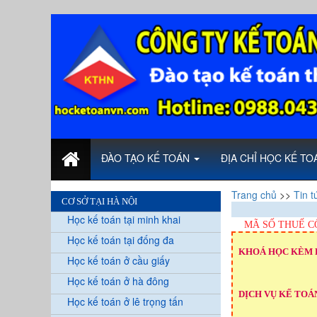
ĐÀO TẠO KẾ TOÁN
ĐỊA CHỈ HỌC KẾ T
Trang chủ
>>
Tin t
CƠ SỞ TẠI HÀ NỘI
Học kế toán tại minh khai
MÃ SỐ THUẾ C
Học kế toán tại đống đa
KHOÁ HỌC KÈM 
Học kế toán ở cầu giấy
Học kế toán ở hà đông
DỊCH VỤ KẾ TOÁN
Học kế toán ở lê trọng tấn