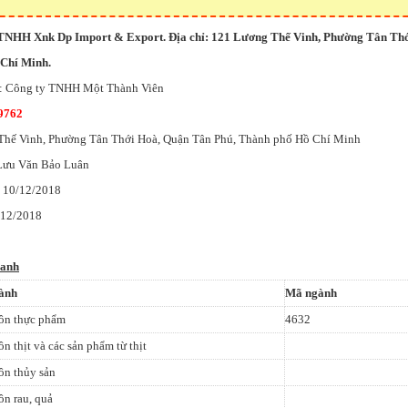
 TNHH Xnk Dp Import & Export. Địa chỉ: 121 Lương Thế Vinh, Phường Tân Th
Chí Minh.
g: Công ty TNHH Một Thành Viên
9762
 Thế Vinh, Phường Tân Thới Hoà, Quận Tân Phú, Thành phố Hồ Chí Minh
 Lưu Văn Bảo Luân
: 10/12/2018
/12/2018
oanh
ành
Mã ngành
ôn thực phẩm
4632
n thịt và các sản phẩm từ thịt
ôn thủy sản
n rau, quả