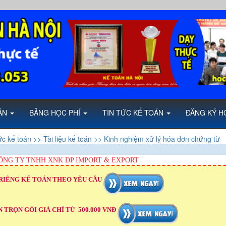
OÁN
BẢNG HỌC PHÍ
TIN TỨC KẾ TOÁN
ĐĂNG KÝ H
ức kế toán
>> Tài liệu kế toán
>> Kinh nghiệm xử lý hóa đơn chứng từ
ÔNG TY TNHH XNK DP IMPORT & EXPORT
RIÊNG KẾ TOÁN THEO YÊU CẦU
 TRỌN GÓI GIÁ CHỈ TỪ 500.000 VNĐ