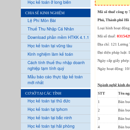
Học kế toán ở long biên
Mã số thuế công ty
CHIA SẺ KINH NGHIỆM
Lệ Phí Môn Bài
Phú, Thành phố Hồ 
Thuế Thu Nhập Cá Nhân
Loại hình hoạt độn
Mã số thuế:
031542
Download phần mềm HTKK 4.1.1
Địa chỉ: 121 Lương
Học kế toán tại vũng tàu
Đại diện pháp luật:
Kinh nghiệm làm kế toán
Ngày cấp giấy phép
Cách tính thuế thu nhập doanh
nghiệp tạm tính quý
Ngày hoạt động: 10
Mẫu báo cáo thực tập kế toán
mới nhất
Ngành nghề kinh d
CƠ SỞ TẠI CÁC TỈNH
STT
Tên ng
Học kế toán tại thủ đức
1
Bán bu
Học kế toán tại tphcm
2
Bán buô
Học kế toán tại bắc ninh
3
Bán bu
Học kế toán tại hải phòng
4
Bán buô