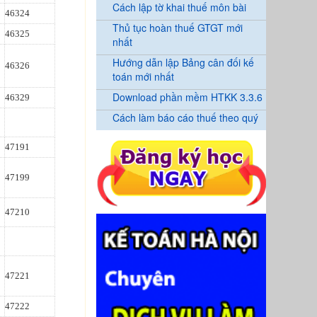
Cách lập tờ khai thuế môn bài
46324
Thủ tục hoàn thuế GTGT mới
46325
nhất
Hướng dẫn lập Bảng cân đối kế
46326
toán mới nhất
Download phần mềm HTKK 3.3.6
46329
Cách làm báo cáo thuế theo quý
47191
47199
47210
47221
47222