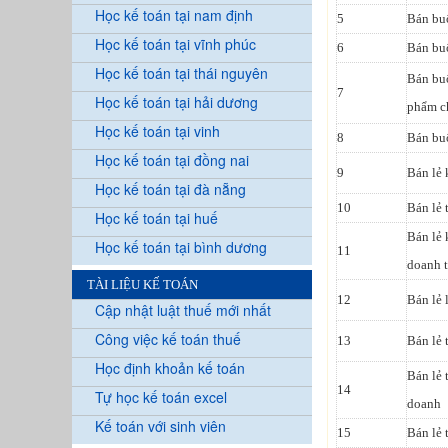
Học kế toán tại nam định
5
Bán bu
Học kế toán tại vĩnh phúc
6
Bán bu
Học kế toán tại thái nguyên
Bán buô
7
Học kế toán tại hải dương
phẩm ch
Học kế toán tại vinh
8
Bán bu
Học kế toán tại đồng nai
9
Bán lẻ 
Học kế toán tại đà nẵng
10
Bán lẻ 
Học kế toán tại huế
Bán lẻ 
Học kế toán tại bình dương
11
doanh 
TÀI LIỆU KẾ TOÁN
12
Bán lẻ 
Cập nhật luật thuế mới nhất
Công việc kế toán thuế
13
Bán lẻ 
Học định khoản kế toán
Bán lẻ 
14
Tự học kế toán excel
doanh
Kế toán với sinh viên
15
Bán lẻ 