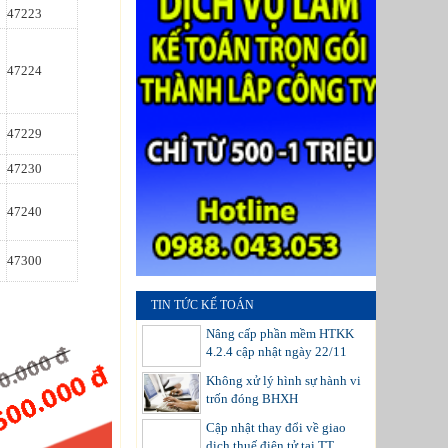
47223
47224
47229
47230
47240
47300
TIN TỨC KẾ TOÁN
Nâng cấp phần mềm HTKK
4.2.4 cập nhật ngày 22/11
Không xử lý hình sự hành vi
trốn đóng BHXH
Cập nhật thay đổi về giao
dịch thuế điện tử tại TT