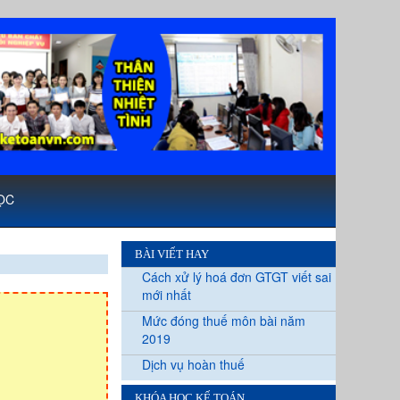
ỌC
BÀI VIẾT HAY
Cách xử lý hoá đơn GTGT viết sai
mới nhất
Mức đóng thuế môn bài năm
2019
Dịch vụ hoàn thuế
KHÓA HỌC KẾ TOÁN