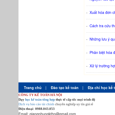
-
Xuất hóa đơn c
-
Cách tra cứu th
-
Những lưu ý qu
-
Phân biệt hóa 
-
Xử lý trường h
Trang chủ
|
Đào tạo kế toán
|
Địa chỉ học kế 
CÔNG TY KẾ TOÁN HÀ NỘI
Dạy
học kế toán tổng hợp
thực tế cấp tốc mọi trình độ
Dịch vụ báo cáo tài chính
chuyên nghiệp uy tín giá rẻ
Điện thoại
:
0988.043.053
Email:
giangnhungkthn@gmail.com