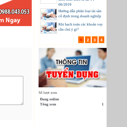
66/2019
Hướng dẫn phân loại tài sản
cố định trong doanh nghiệp
Khi hạch toán các khoản vay
cần chú ý gì?
1
2
3
4
Số lượt xem
Đang online
Tổng xem
1