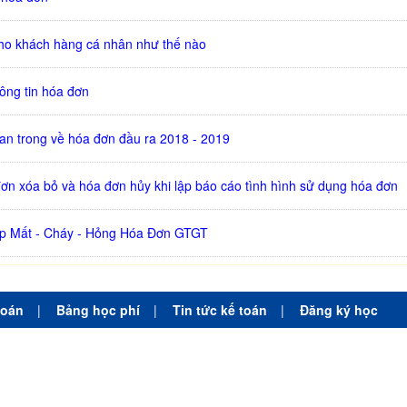
ho khách hàng cá nhân như thế nào
ông tin hóa đơn
an trong về hóa đơn đầu ra 2018 - 2019
đơn xóa bỏ và hóa đơn hủy khi lập báo cáo tình hình sử dụng hóa đơn
ợp Mất - Cháy - Hỏng Hóa Đơn GTGT
toán
|
Bảng học phí
|
Tin tức kế toán
|
Đăng ký học