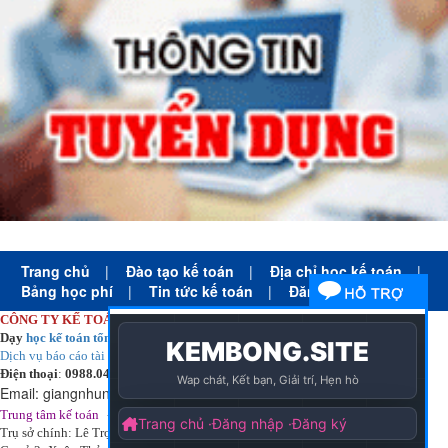
Trang chủ
|
Đào tạo kế toán
|
Địa chỉ học kế toán
|
Bảng học phí
|
Tin tức kế toán
|
Đăng ký học
CÔNG TY KẾ TOÁN HÀ NỘI
Dạy
học kế toán tổng hợp
thực tế cấp tốc mọi trình độ
Dịch vụ báo cáo tài chính
chuyên nghiệp uy tín giá rẻ
Điện thoại
:
0988.043.053
Email:
giangnhungkthn@gmail.com
-
ạy
tại:
Trung tâm kế toán
Công ty
kế toán hà nội
d
học kế toán
Trụ sở chính: Lê Trọng Tấn - Thanh Xuân - Hà Nội