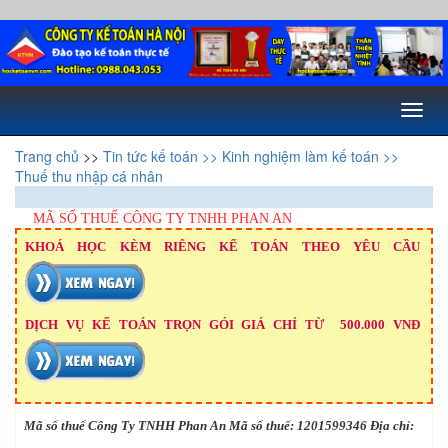
Toggl
naviga
Trang chủ
>>
Tin tức kế toán
>> Kinh nghiệm làm kế toán
>>
Thuế thu nhập cá nhân
MÃ SỐ THUẾ CÔNG TY TNHH PHAN AN
KHOÁ HỌC KÈM RIÊNG KẾ TOÁN THEO YÊU CẦU
DỊCH VỤ KẾ TOÁN TRỌN GÓI GIÁ CHỈ TỪ 500.000 VNĐ
Mã số thuế Công Ty TNHH Phan An Mã số thuế: 1201599346 Địa chỉ: