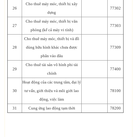
Cho thuê máy móc, thiết bị xây
26
77302
dựng
Cho thuê máy móc, thiết bị văn
27
77303
phòng (kể cả máy vi tính)
Cho thuê máy móc, thiết bị và đồ
28
dùng hữu hình khác chưa được
77309
phân vào đâu
Cho thuê tài sản vô hình phi tài
29
77400
chính
Hoạt động của các trung tâm, đại lý
30
tư vấn, giới thiệu và môi giới lao
78100
động, việc làm
31
Cung ứng lao động tạm thời
78200