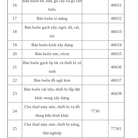
Bán buôn tre, nứa, gỗ cây và gỗ chế
16
46631
biến
17
Bán buôn xi măng
46632
Bán buôn gạch xây, ngói, đá, cát,
18
46633
sỏi
19
Bán buôn kính xây dựng
46634
20
Bán buôn sơn, vécni
46635
Bán buôn gạch ốp lát và thiết bị vệ
21
46636
sinh
22
Bán buôn đồ ngũ kim
46637
Bán buôn vật liệu, thiết bị lắp đặt
23
46639
khác trong xây dựng
Cho thuê máy móc, thiết bị và đồ
24
7730
dùng hữu hình khác
Cho thuê máy móc, thiết bị nông,
25
77301
lâm nghiệp