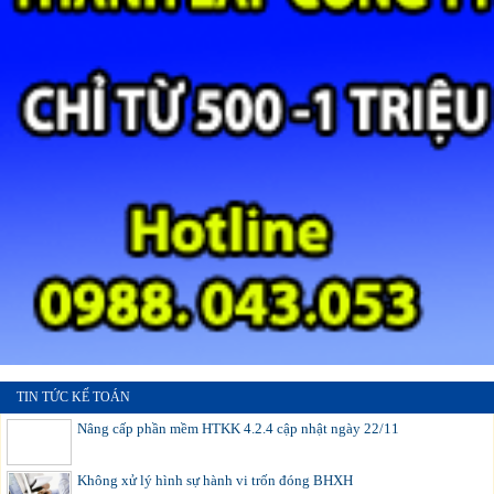
TIN TỨC KẾ TOÁN
Nâng cấp phần mềm HTKK 4.2.4 cập nhật ngày 22/11
Không xử lý hình sự hành vi trốn đóng BHXH