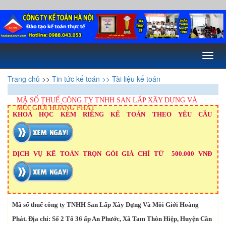
Toggl
naviga
Trang chủ
>>
Tin tức kế toán
>> Tài liệu kế toán
MÃ SỐ THUẾ CÔNG TY TNHH SAN LẤP XÂY DỰNG VÀ
MÔI GIỚI HOÀNG PHÁT
KHOÁ HỌC KÈM RIÊNG KẾ TOÁN THEO YÊU CẦU
DỊCH VỤ KẾ TOÁN TRỌN GÓI GIÁ CHỈ TỪ 500.000 VNĐ
Mã số thuế công ty TNHH San Lấp Xây Dựng Và Môi Giới Hoàng
Phát. Địa chỉ: Số 2 Tổ 36 ấp An Phước, Xã Tam Thôn Hiệp, Huyện Cần