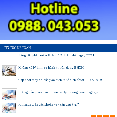
TIN TỨC KẾ TOÁN
Nâng cấp phần mềm HTKK 4.2.4 cập nhật ngày 22/11
Không xử lý hình sự hành vi trốn đóng BHXH
Cập nhật thay đổi về giao dịch thuế điện tử tại TT 66/2019
Hướng dẫn phân loại tài sản cố định trong doanh nghiệp
Khi hạch toán các khoản vay cần chú ý gì?