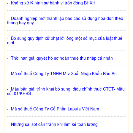
-
Không xử lý hình sự hành vi trốn đóng BHXH
-
Doanh nghiệp mới thành lập báo cáo sử dụng hóa đơn theo
tháng hay quý
-
Bổ sung quy định xử phạt lới lỏng một số mục của luật thuế
mới
-
Thời hạn giải quyết hồ sơ hoàn thuế thu nhập cá nhân
-
Mã số thuế Công Ty TNHH Mtv Xuất Nhập Khẩu Bảo An
-
Mẫu bản giải trình khai bổ sung, điều chỉnh thuế GTGT- Mẫu
số: 01/KHBS
-
Mã số thuế Công Ty Cổ Phần Laputa Việt Nam
-
Những sai sót cần tránh khi làm kế toán lương