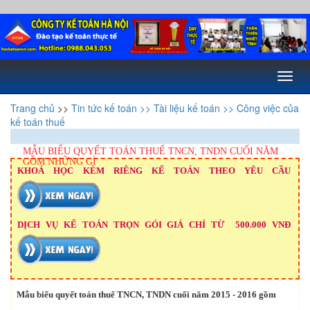
Toggl
naviga
Trang chủ
>>
Tin tức kế toán
>> Tài liệu kế toán
>> Công việc của
kế toán thuế
MẪU BIỂU QUYẾT TOÁN THUẾ TNCN, TNDN CUỐI NĂM
GỒM NHỮNG GÌ
KHOÁ HỌC KÈM RIÊNG KẾ TOÁN THEO YÊU CẦU
DỊCH VỤ KẾ TOÁN TRỌN GÓI GIÁ CHỈ TỪ 500.000 VNĐ
Mẫu biểu quyết toán thuế TNCN, TNDN cuối năm 2015 - 2016 gồm