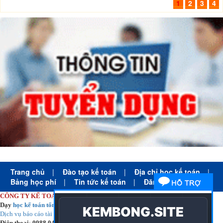
1
2
3
4
Trang chủ
|
Đào tạo kế toán
|
Địa chỉ học kế toán
|
Bảng học phí
|
Tin tức kế toán
|
Đăng ký học
CÔNG TY KẾ TOÁN HÀ NỘI
Dạy
học kế toán tổng hợp
thực tế cấp tốc mọi trình độ
Dịch vụ báo cáo tài chính
chuyên nghiệp uy tín giá rẻ
Điện thoại
:
0988.043.053