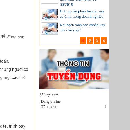
66/2019
Hướng dẫn phân loại tài sản
cố định trong doanh nghiệp
Khi hạch toán các khoản vay
cần chú ý gì?
y đổi đúng các
1
2
3
4
 toán.
a những người có
ng một cách rõ
Số lượt xem
Đang online
Tổng xem
1
 tế, trình bầy