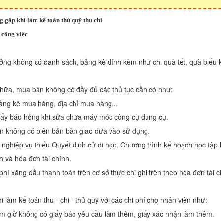
g gặp khi làm kế toán thủ quỹ thu chi
 công việc
ưởng không có danh sách, bảng kê đính kèm như chi quà tết, quà biếu 
 chữa, mua bán không có đầy đủ các thủ tục cần có như:
ảng kê mua hàng, địa chỉ mua hàng...
iấy báo hỏng khi sửa chữa máy móc công cụ dụng cụ.
ớn không có biên bản bàn giao đưa vào sử dụng.
 nghiệp vụ thiếu Quyết định cử di học, Chương trình kế hoạch học tập l
n và hóa đơn tài chính.
phí xăng dầu thanh toán trên cơ sở thực chi ghi trên theo hóa đơn tài 
i làm kế toán thu - chi - thủ quỹ với các chi phí cho nhân viên như:
êm giờ không có giấy báo yêu cầu làm thêm, giấy xác nhận làm thêm.