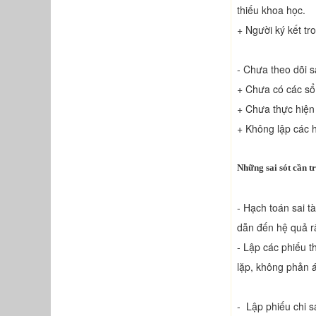
thiếu khoa học.
+ Người ký kết t
- Chưa theo dõi 
+ Chưa có các sổ 
+ Chưa thực hiện
+ Không lập các h
Những sai sót cần tr
- Hạch toán sai t
dẫn đến hệ quả rấ
- Lập các phiếu t
lặp, không phản á
- Lập phiếu chi sa