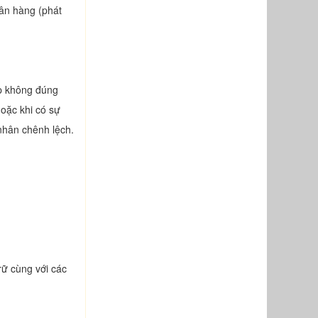
gân hàng (phát
ép không đúng
hoặc khi có sự
 nhân chênh lệch.
rữ cùng với các