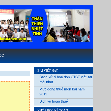
ỌC
BÀI VIẾT HAY
Cách xử lý hoá đơn GTGT viết sai
mới nhất
Mức đóng thuế môn bài năm
2019
Dịch vụ hoàn thuế
KHÓA HỌC KẾ TOÁN