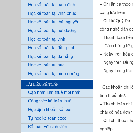
+ Chi ăn ca theo
Học kế toán tại nam định
công lưu kèm.
Học kế toán tại vĩnh phúc
+ Chi từ Quỹ Dự p
Học kế toán tại thái nguyên
công nghệ dẫn đế
Học kế toán tại hải dương
+ Thanh toán tiề
Học kế toán tại vinh
+ Các chứng từ g
Học kế toán tại đồng nai
+ Ngày trên hóa đ
Học kế toán tại đà nẵng
+ Ngày trên Đề ng
Học kế toán tại huế
+ Ngày tháng trên
Học kế toán tại bình dương
TÀI LIỆU KẾ TOÁN
- Các khoản chi l
Cập nhật luật thuế mới nhất
tính thuế như:
Công việc kế toán thuế
+ Thanh toán chi 
Học định khoản kế toán
phải có hóa đơn t
Tự học kế toán excel
+ Chi phí thuê nh
Kế toán với sinh viên
nghiệp.