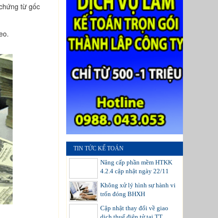
 chứng từ gốc
eo.
TIN TỨC KẾ TOÁN
Nâng cấp phần mềm HTKK
4.2.4 cập nhật ngày 22/11
Không xử lý hình sự hành vi
trốn đóng BHXH
Cập nhật thay đổi về giao
dịch thuế điện tử tại TT