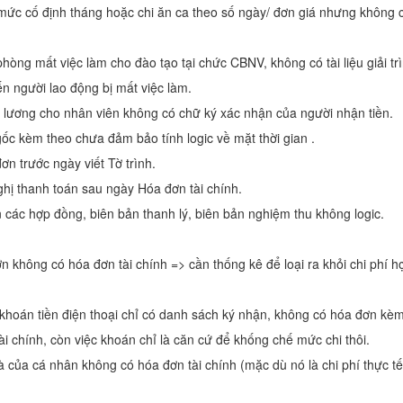
 mức cố định tháng hoặc chi ăn ca theo số ngày/ đơn giá nhưng không
hòng mất việc làm cho đào tạo tại chức CBNV, không có tài liệu giải trì
n người lao động bị mất việc làm.
n lương cho nhân viên không có chữ ký xác nhận của người nhận tiền.
ốc kèm theo chưa đảm bảo tính logic về mặt thời gian .
ơn trước ngày viết Tờ trình.
hị thanh toán sau ngày Hóa đơn tài chính.
 các hợp đồng, biên bản thanh lý, biên bản nghiệm thu không logic.
ớn không có hóa đơn tài chính => cần thống kê để loại ra khỏi chi phí hợ
khoán tiền điện thoại chỉ có danh sách ký nhận, không có hóa đơn kèm
ài chính, còn việc khoán chỉ là căn cứ để khống chế mức chi thôi.
à của cá nhân không có hóa đơn tài chính (mặc dù nó là chi phí thực t