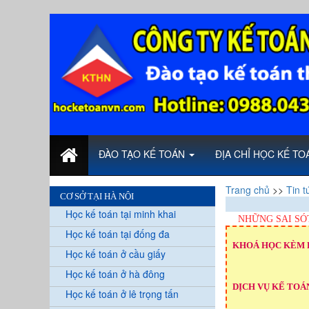
ĐÀO TẠO KẾ TOÁN
ĐỊA CHỈ HỌC KẾ T
Trang chủ
>>
Tin t
CƠ SỞ TẠI HÀ NỘI
Học kế toán tại minh khai
NHỮNG SAI SÓ
Học kế toán tại đống đa
KHOÁ HỌC KÈM 
Học kế toán ở cầu giấy
Học kế toán ở hà đông
DỊCH VỤ KẾ TOÁN
Học kế toán ở lê trọng tấn