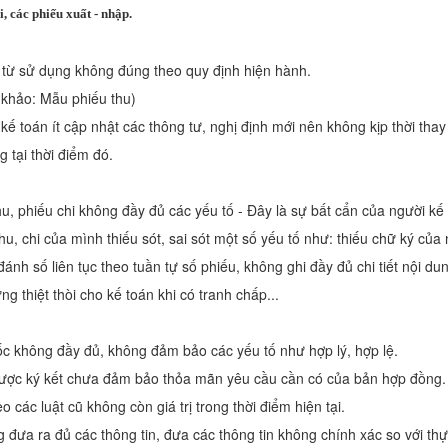
i, các phiếu xuất - nhập.
từ sử dụng không đúng theo quy định hiện hành.
 khảo: Mẫu phiếu thu)
 kế toán ít cập nhật các thông tư, nghị định mới nên không kịp thời tha
 tại thời điểm đó.
hu, phiếu chi không đầy đủ các yếu tố - Đây là sự bất cẩn của người kế
hu, chi của mình thiếu sót, sai sót một số yếu tố như: thiếu chữ ký củ
đánh số liên tục theo tuần tự số phiếu, không ghi đầy đủ chi tiết nội du
g thiệt thòi cho kế toán khi có tranh chấp...
ốc không đầy đủ, không đảm bảo các yếu tố như hợp lý, hợp lệ.
ược ký kết chưa đảm bảo thỏa mãn yêu cầu cần có của bản hợp đồng.
 các luật cũ không còn giá trị trong thời điểm hiện tại.
đưa ra đủ các thông tin, đưa các thông tin không chính xác so với thực