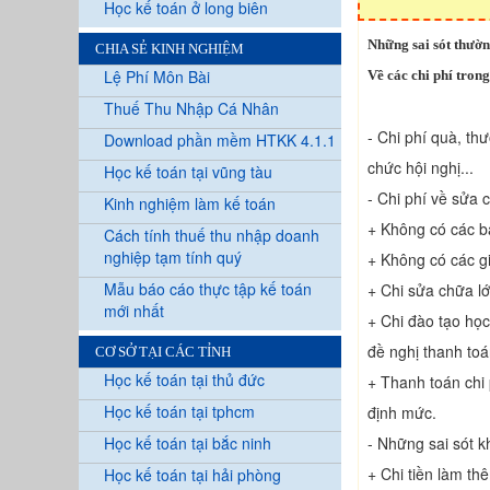
Học kế toán ở long biên
Những sai sót thườn
CHIA SẺ KINH NGHIỆM
Lệ Phí Môn Bài
Về các chi phí trong
Thuế Thu Nhập Cá Nhân
- Chi phí quà, th
Download phần mềm HTKK 4.1.1
chức hội nghị...
Học kế toán tại vũng tàu
- Chi phí về sửa
Kinh nghiệm làm kế toán
+ Không có các b
Cách tính thuế thu nhập doanh
nghiệp tạm tính quý
+ Không có các g
Mẫu báo cáo thực tập kế toán
+ Chi sửa chữa l
mới nhất
+ Chi đào tạo học
đề nghị thanh toá
CƠ SỞ TẠI CÁC TỈNH
Học kế toán tại thủ đức
+ Thanh toán chi 
Học kế toán tại tphcm
định mức.
Học kế toán tại bắc ninh
- Những sai sót kh
+ Chi tiền làm th
Học kế toán tại hải phòng