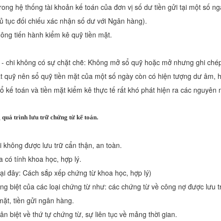
trong hệ thống tài khoản kế toán của đơn vị số dư tiền gửi tại một số n
ủ tục đối chiếu xác nhận số dư với Ngân hàng).
hông tiến hành kiểm kê quỹ tiền mặt.
hu - chi không có sự chặt chẽ: Không mở sổ quỹ hoặc mở nhưng ghi ch
ất quỹ nên sổ quỹ tiền mặt của một số ngày còn có hiện tượng dư âm, 
ổ kế toán và tiền mặt kiểm kê thực tế rất khó phát hiện ra các nguyên
 quá trình lưu trữ chứng từ kế toán.
i không được lưu trữ cẩn thận, an toàn.
a có tính khoa học, hợp lý.
ại đây: Cách sắp xếp chứng từ khoa học, hợp lý)
ng biệt của các loại chứng từ như: các chứng từ về công nợ được lưu t
mặt, tiền gửi ngân hàng.
n biệt về thứ tự chứng từ, sự liên tục về mảng thời gian.