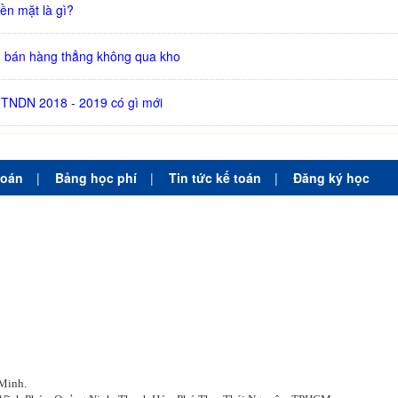
iền mặt là gì?
 bán hàng thẳng không qua kho
 TNDN 2018 - 2019 có gì mới
toán
|
Bảng học phí
|
Tin tức kế toán
|
Đăng ký học
 Minh.