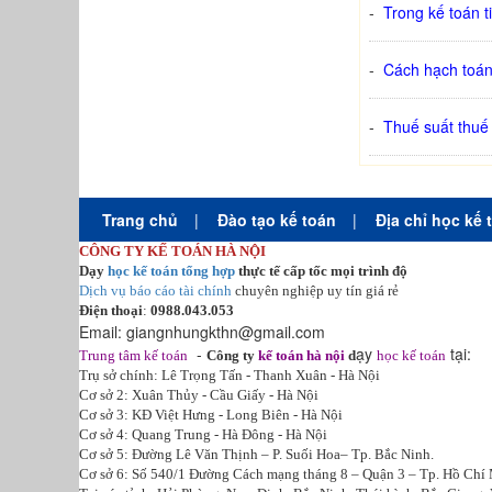
-
Trong kế toán t
-
Cách hạch toán
-
Thuế suất thuế
Trang chủ
|
Đào tạo kế toán
|
Địa chỉ học kế 
CÔNG TY KẾ TOÁN HÀ NỘI
Dạy
học kế toán tổng hợp
thực tế cấp tốc mọi trình độ
Dịch vụ báo cáo tài chính
chuyên nghiệp uy tín giá rẻ
Điện thoại
:
0988.043.053
Email:
giangnhungkthn@gmail.com
-
ạy
tại:
Trung tâm kế toán
Công ty
kế toán hà nội
d
học kế toán
Trụ sở chính: Lê Trọng Tấn - Thanh Xuân - Hà Nội
Cơ sở 2: Xuân Thủy - Cầu Giấy - Hà Nội
Cơ sở 3: KĐ Việt Hưng - Long Biên - Hà Nội
Cơ sở 4: Quang Trung - Hà Đông - Hà Nội
Cơ sở 5: Đường Lê Văn Thịnh – P. Suối Hoa– Tp. Bắc Ninh.
Cơ sở 6: Số 540/1 Đường Cách mạng tháng 8 – Quận 3 – Tp. Hồ Chí