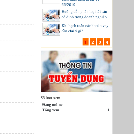
66/2019
Hướng dẫn phân loại tài sản
cố định trong doanh nghiệp
Khi hạch toán các khoản vay
cần chú ý gì?
1
2
3
4
Số lượt xem
Đang online
Tổng xem
1