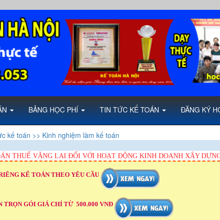
OÁN
BẢNG HỌC PHÍ
TIN TỨC KẾ TOÁN
ĐĂNG KÝ H
ức kế toán
>> Kinh nghiệm làm kế toán
ÁN THUẾ VÃNG LAI ĐỐI VỚI HOẠT ĐỘNG KINH DOANH XÂY DỰN
RIÊNG KẾ TOÁN THEO YÊU CẦU
 TRỌN GÓI GIÁ CHỈ TỪ 500.000 VNĐ