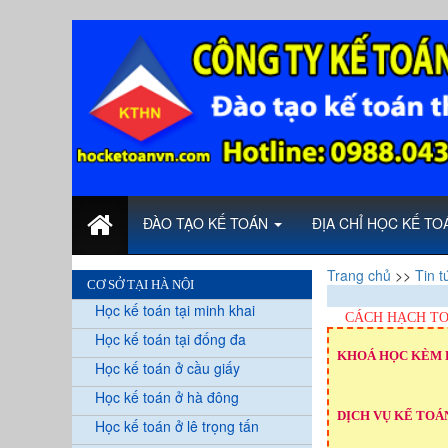
ĐÀO TẠO KẾ TOÁN
ĐỊA CHỈ HỌC KẾ T
Trang chủ
>>
Tin t
CƠ SỞ TẠI HÀ NỘI
Học kế toán tại minh khai
CÁCH HẠCH TO
Học kế toán tại đống đa
KHOÁ HỌC KÈM 
Học kế toán ở cầu giấy
Học kế toán ở hà đông
DỊCH VỤ KẾ TOÁN
Học kế toán ở lê trọng tấn