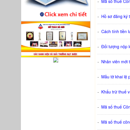
-
Mã số thuế Cô
-
Hồ sơ đăng ký 
-
Cách tính tiền 
-
Đối tượng nộp l
-
Nhân viên mới 
-
Mẫu tờ khai lệ
-
Khấu trừ thuế 
-
Mã số thuế Cô
-
Mã số thuế cô