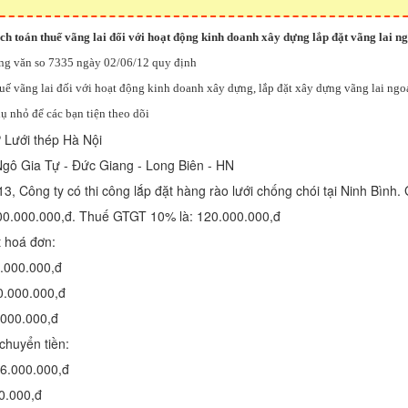
 toán thuế vãng lai đối với hoạt động kinh doanh xây dựng lắp đặt vãng lai ng
g văn so 7335 ngày 02/06/12 quy định
huế vãng lai đối với hoạt động kinh doanh xây dựng, lắp đặt xây dựng vãng lai n
dụ nhỏ để các bạn tiện theo dõi
 Lưới thép Hà Nội
 Ngô Gia Tự - Đức Giang - Long Biên - HN
3, Công ty có thi công lắp đặt hàng rào lưới chống chói tại Ninh Bình. 
200.000.000,đ. Thuế GTGT 10% là: 120.000.000,đ
t hoá đơn:
.000.000,đ
0.000.000,đ
.000.000,đ
chuyển tiền:
6.000.000,đ
0.000,đ