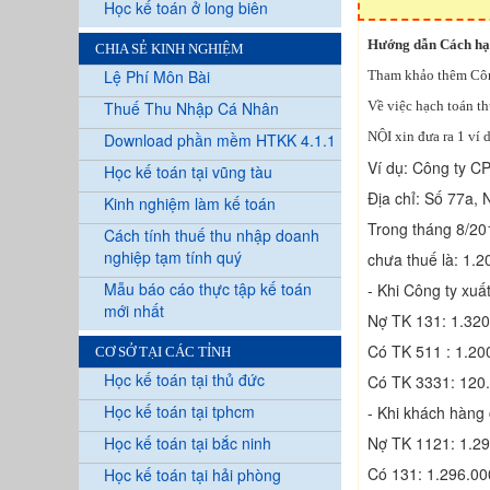
Học kế toán ở long biên
Hướng dẫn Cách hạch
CHIA SẺ KINH NGHIỆM
Lệ Phí Môn Bài
Tham khảo thêm Côn
Thuế Thu Nhập Cá Nhân
Về việc hạch toán t
NỘI xin đưa ra 1 ví 
Download phần mềm HTKK 4.1.1
Ví dụ: Công ty CP
Học kế toán tại vũng tàu
Địa chỉ: Số 77a,
Kinh nghiệm làm kế toán
Trong tháng 8/201
Cách tính thuế thu nhập doanh
nghiệp tạm tính quý
chưa thuế là: 1.
Mẫu báo cáo thực tập kế toán
- Khi Công ty xuấ
mới nhất
Nợ TK 131: 1.320
Có TK 511 : 1.20
CƠ SỞ TẠI CÁC TỈNH
Học kế toán tại thủ đức
Có TK 3331: 120
Học kế toán tại tphcm
- Khi khách hàng 
Học kế toán tại bắc ninh
Nợ TK 1121: 1.29
Có 131: 1.296.00
Học kế toán tại hải phòng