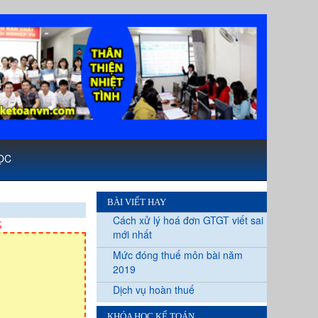
ỌC
BÀI VIẾT HAY
Cách xử lý hoá đơn GTGT viết sai
G
mới nhất
Mức đóng thuế môn bài năm
2019
Dịch vụ hoàn thuế
KHÓA HỌC KẾ TOÁN