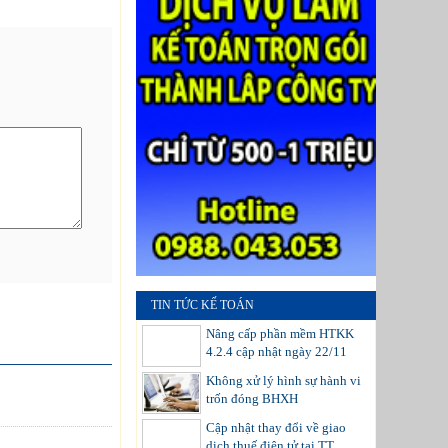
TIN TỨC KẾ TOÁN
Nâng cấp phần mềm HTKK
4.2.4 cập nhật ngày 22/11
Không xử lý hình sự hành vi
trốn đóng BHXH
Cập nhật thay đổi về giao
dịch thuế điện tử tại TT