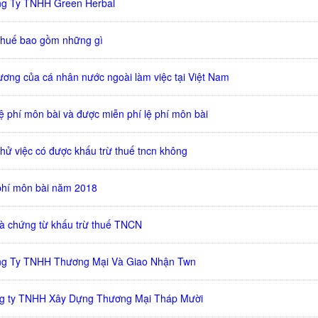
ng Ty TNHH Green Herbal
thuế bao gồm những gì
lương của cá nhân nước ngoài làm việc tại Việt Nam
ệ phí môn bài và được miễn phí lệ phí môn bài
thử việc có được khấu trừ thuế tncn không
 phí môn bài năm 2018
và chứng từ khấu trừ thuế TNCN
ng Ty TNHH Thương Mại Và Giao Nhận Twn
ng ty TNHH Xây Dựng Thương Mại Tháp Mười