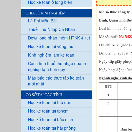
Học kế toán ở long biên
Mã số thuế công ty
CHIA SẺ KINH NGHIỆM
Lệ Phí Môn Bài
Bình, Quận Thủ Đứ
Thuế Thu Nhập Cá Nhân
Loại hình hoạt độn
Mã số thuế:
031542
Download phần mềm HTKK 4.1.1
Địa chỉ: 432 Quốc 
Học kế toán tại vũng tàu
Đại diện pháp luật:
Kinh nghiệm làm kế toán
Ngày cấp giấy phép
Cách tính thuế thu nhập doanh
nghiệp tạm tính quý
Ngày hoạt động: 04
Mẫu báo cáo thực tập kế toán
Ngành nghề kinh d
mới nhất
STT
CƠ SỞ TẠI CÁC TỈNH
1
Học kế toán tại thủ đức
2
Học kế toán tại tphcm
3
Học kế toán tại bắc ninh
4
Học kế toán tại hải phòng
Bán buô