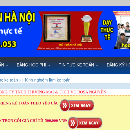
OÁN
BẢNG HỌC PHÍ
TIN TỨC KẾ TOÁN
ĐĂNG KÝ H
ức kế toán
>> Kinh nghiệm làm kế toán
ÔNG TY TNHH THƯƠNG MẠI & DỊCH VỤ ROSA NGUYỄN
RIÊNG KẾ TOÁN THEO YÊU CẦU
 TRỌN GÓI GIÁ CHỈ TỪ 500.000 VNĐ