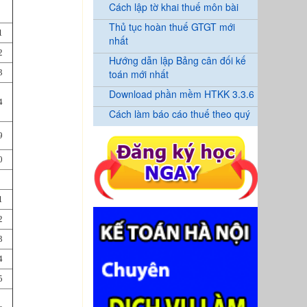
Cách lập tờ khai thuế môn bài
Thủ tục hoàn thuế GTGT mới
1
nhất
2
Hướng dẫn lập Bảng cân đối kế
3
toán mới nhất
Download phần mềm HTKK 3.3.6
4
Cách làm báo cáo thuế theo quý
9
0
1
2
3
4
5