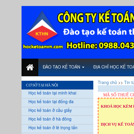
ĐÀO TẠO KẾ TOÁN
ĐỊA CHỈ HỌC KẾ T
Trang chủ
>>
Tin t
CƠ SỞ TẠI HÀ NỘI
Học kế toán tại minh khai
MÃ SỐ THUẾ C
Học kế toán tại đống đa
KHOÁ HỌC KÈM 
Học kế toán ở cầu giấy
Học kế toán ở hà đông
DỊCH VỤ KẾ TOÁN
Học kế toán ở lê trọng tấn