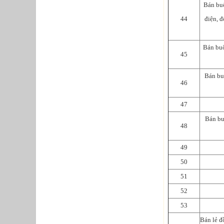
Bán buô
44
điện, đ
Bán buô
45
Bán bu
46
47
Bán bu
48
49
50
51
52
53
Bán lẻ đ