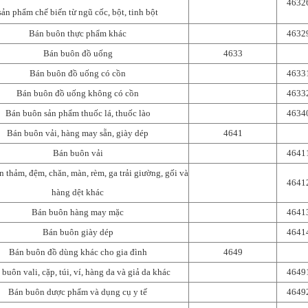
4632
sản phẩm chế biến từ ngũ cốc, bột, tinh bột
Bán buôn thực phẩm khác
4632
Bán buôn đồ uống
4633
Bán buôn đồ uống có cồn
4633
Bán buôn đồ uống không có cồn
4633
Bán buôn sản phẩm thuốc lá, thuốc lào
4634
Bán buôn vải, hàng may sẵn, giày dép
4641
Bán buôn vải
4641
 thảm, đệm, chăn, màn, rèm, ga trải giường, gối và
4641
hàng dệt khác
Bán buôn hàng may mặc
4641
Bán buôn giày dép
4641
Bán buôn đồ dùng khác cho gia đình
4649
buôn vali, cặp, túi, ví, hàng da và giả da khác
4649
Bán buôn dược phẩm và dụng cụ y tế
4649