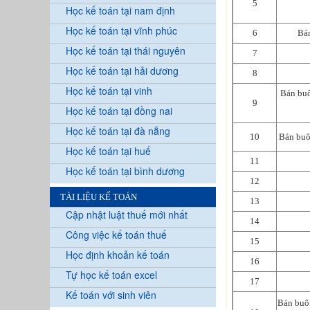
5
Học kế toán tại nam định
Học kế toán tại vĩnh phúc
6
Bán
Học kế toán tại thái nguyên
7
Học kế toán tại hải dương
8
Học kế toán tại vinh
Bán buô
9
Học kế toán tại đồng nai
Học kế toán tại đà nẵng
10
Bán buôn
Học kế toán tại huế
11
Học kế toán tại bình dương
12
TÀI LIỆU KẾ TOÁN
13
Cập nhật luật thuế mới nhất
14
Công việc kế toán thuế
15
Học định khoản kế toán
16
Tự học kế toán excel
17
Kế toán với sinh viên
Bán buôn