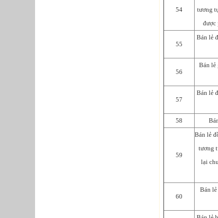
54
tương t
được 
Bán lẻ 
55
Bán lẻ 
56
Bán lẻ đ
57
58
Bán
Bán lẻ đ
tương t
59
lại ch
Bán lẻ
60
Bán lẻ b