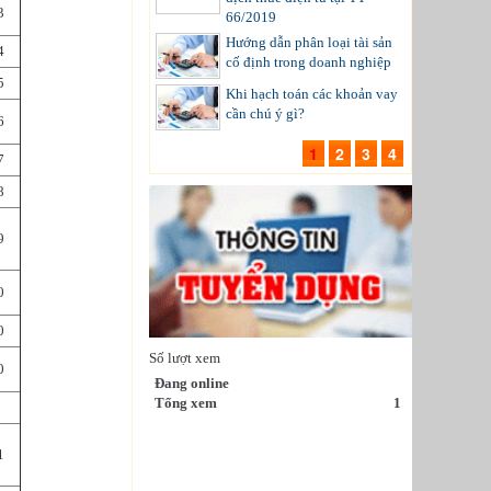
3
66/2019
Hướng dẫn phân loại tài sản
4
cố định trong doanh nghiệp
5
Khi hạch toán các khoản vay
cần chú ý gì?
6
1
2
3
4
7
8
9
0
0
Số lượt xem
0
Đang online
Tổng xem
1
1