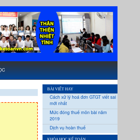
ỌC
BÀI VIẾT HAY
Cách xử lý hoá đơn GTGT viết sai
mới nhất
Mức đóng thuế môn bài năm
2019
Dịch vụ hoàn thuế
KHÓA HỌC KẾ TOÁN