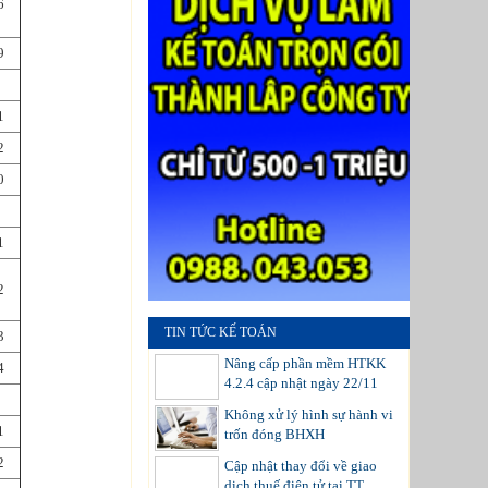
6
9
1
2
0
1
2
TIN TỨC KẾ TOÁN
3
Nâng cấp phần mềm HTKK
4
4.2.4 cập nhật ngày 22/11
Không xử lý hình sự hành vi
1
trốn đóng BHXH
2
Cập nhật thay đổi về giao
dịch thuế điện tử tại TT