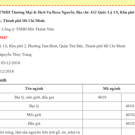
 TNHH Thương Mại & Dịch Vụ Rosa Nguyễn. Địa chỉ: 432 Quốc Lộ 1A, Khu phố
c, Thành phố Hồ Chí Minh.
g: Công ty TNHH Một Thành Viên
2647
Lộ 1A, Khu phố 2, Phường Tam Bình, Quận Thủ Đức, Thành phố Hồ Chí Minh
 Nguyễn Thùy Trang
: 05/12/2018
/12/2018
oanh
Tên ngành
Mã ngành
Đại lý, môi giới, đấu giá
4610
Đại lý
4610
Môi giới
4610
Đấu giá
4610
n nông, lâm sản nguyên liệu (trừ gỗ, tre, nứa) và