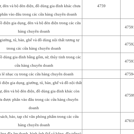
ự, đèn và bộ đèn điện, đồ dùng gia đình khác chưa
4759
phân vào đâu trong các cửa hàng chuyên doanh
đồ điện gia dụng, đèn và bộ đèn điện trong các cửa
4759
hàng chuyên doanh
giường, tủ, bàn, ghế và đồ dùng nội thất tương tự
4759
trong các cửa hàng chuyên doanh
ồ dùng gia đình bằng gốm, sứ, thủy tinh trong các
4759
cửa hàng chuyên doanh
 lẻ nhạc cụ trong các cửa hàng chuyên doanh
4759
ồ điện gia dụng, giường, tủ, bàn, ghế và đồ nội thất
ự, đèn và bộ đèn điện, đồ dùng gia đình khác còn
4759
ưa được phân vào đâu trong các cửa hàng chuyên
doanh
 sách, báo, tạp chí văn phòng phẩm trong các cửa
4761
hàng chuyên doanh
ăng đĩa âm thanh, hình ảnh (kể cả băng, đĩa trắng)