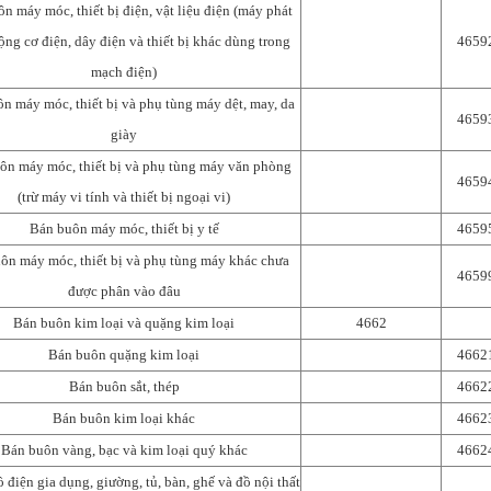
n máy móc, thiết bị điện, vật liệu điện (máy phát
ộng cơ điện, dây điện và thiết bị khác dùng trong
4659
mạch điện)
n máy móc, thiết bị và phụ tùng máy dệt, may, da
4659
giày
ôn máy móc, thiết bị và phụ tùng máy văn phòng
4659
(trừ máy vi tính và thiết bị ngoại vi)
Bán buôn máy móc, thiết bị y tế
4659
ôn máy móc, thiết bị và phụ tùng máy khác chưa
4659
được phân vào đâu
Bán buôn kim loại và quặng kim loại
4662
Bán buôn quặng kim loại
4662
Bán buôn sắt, thép
4662
Bán buôn kim loại khác
4662
Bán buôn vàng, bạc và kim loại quý khác
4662
ồ điện gia dụng, giường, tủ, bàn, ghế và đồ nội thất