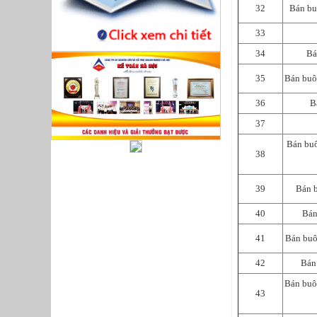
32
Bán bu
33
34
Bá
35
Bán buôn
36
B
37
Bán buô
38
39
Bán b
40
Bán
41
Bán buô
42
Bán 
Bán buô
43