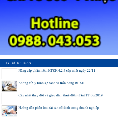
TIN TỨC KẾ TOÁN
Nâng cấp phần mềm HTKK 4.2.4 cập nhật ngày 22/11
Không xử lý hình sự hành vi trốn đóng BHXH
Cập nhật thay đổi về giao dịch thuế điện tử tại TT 66/2019
Hướng dẫn phân loại tài sản cố định trong doanh nghiệp