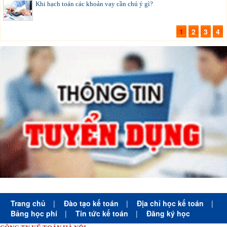
Khi hạch toán các khoản vay cần chú ý gì?
1
2
3
4
Trang chủ
|
Đào tạo kế toán
|
Địa chỉ học kế toán
|
Bảng học phí
|
Tin tức kế toán
|
Đăng ký học