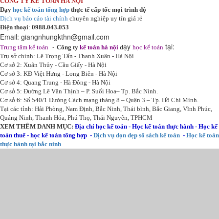
CÔNG TY KẾ TOÁN HÀ NỘI
Dạy
học kế toán tổng hợp
thực tế cấp tốc mọi trình độ
Dịch vụ báo cáo tài chính
chuyên nghiệp uy tín giá rẻ
Điện thoại
:
0988.043.053
Email:
giangnhungkthn@gmail.com
-
ạy
tại:
Trung tâm kế toán
Công ty
kế toán hà nội
d
học kế toán
Trụ sở chính: Lê Trọng Tấn - Thanh Xuân - Hà Nội
Cơ sở 2: Xuân Thủy - Cầu Giấy - Hà Nội
Cơ sở 3: KĐ Việt Hưng - Long Biên - Hà Nội
Cơ sở 4: Quang Trung - Hà Đông - Hà Nội
Cơ sở 5: Đường Lê Văn Thịnh – P. Suối Hoa– Tp. Bắc Ninh.
Cơ sở 6: Số 540/1 Đường Cách mạng tháng 8 – Quận 3 – Tp. Hồ Chí Minh.
Tại các tỉnh: Hải Phòng, Nam Định, Bắc Ninh, Thái bình, Bắc Giang, Vĩnh Phúc,
Quảng Ninh, Thanh Hóa, Phú Thọ, Thái Nguyên, TPHCM
XEM THÊM DANH MỤC:
Địa chỉ học kế toán
-
Học kế toán thực hành
-
Học kế
toán thuế
-
học kế toán tổng hợp
-
Dịch vụ dọn dẹp sổ sách kế toán
-
Học kế toán
thực hành tại bắc ninh