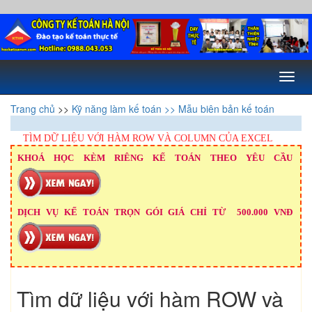
Toggl
naviga
Trang chủ
>>
Kỹ năng làm kế toán
>> Mẫu biên bản kế toán
TÌM DỮ LIỆU VỚI HÀM ROW VÀ COLUMN CỦA EXCEL
KHOÁ HỌC KÈM RIÊNG KẾ TOÁN THEO YÊU CẦU
DỊCH VỤ KẾ TOÁN TRỌN GÓI GIÁ CHỈ TỪ 500.000 VNĐ
Tìm dữ liệu với hàm ROW và