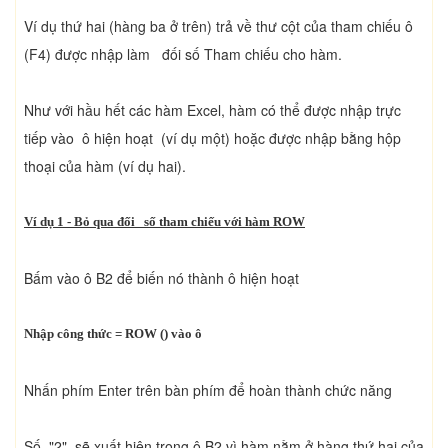
Ví dụ thứ hai (hàng ba ở trên) trả về thư cột của tham chiếu ô
(F4) được nhập làm đối số Tham chiếu cho hàm.
Như với hầu hết các hàm Excel, hàm có thể được nhập trực
tiếp vào ô hiện hoạt (ví dụ một) hoặc được nhập bằng hộp
thoại của hàm (ví dụ hai).
Ví dụ 1 - Bỏ qua đối số tham chiếu với hàm ROW
Bấm vào ô B2 để biến nó thành ô hiện hoạt
Nhập công thức = ROW () vào ô
Nhấn phím Enter trên bàn phím để hoàn thành chức năng
Số "2" sẽ xuất hiện trong ô B2 vì hàm nằm ở hàng thứ hai của