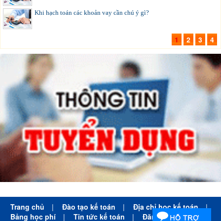
Khi hạch toán các khoản vay cần chú ý gì?
1
2
3
4
Trang chủ
|
Đào tạo kế toán
|
Địa chỉ học kế toán
|
Bảng học phí
|
Tin tức kế toán
|
Đăng ký học