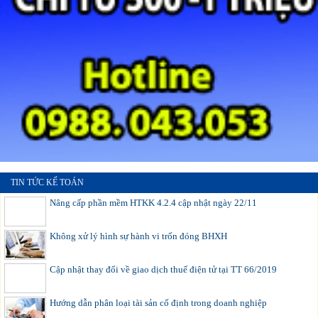
TIN TỨC KẾ TOÁN
Nâng cấp phần mềm HTKK 4.2.4 cập nhật ngày 22/11
Không xử lý hình sự hành vi trốn đóng BHXH
Cập nhật thay đổi về giao dịch thuế điện tử tại TT 66/2019
Hướng dẫn phân loại tài sản cố định trong doanh nghiệp