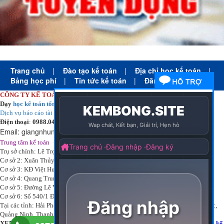
Trang chủ
|
Đào tạo kế toán
|
Địa chỉ học kế toán
|
Bảng học phí
|
Tin tức kế toán
|
Đăng ký học
CÔNG TY KẾ TOÁN HÀ NỘI
Dạy
học kế toán tổng hợp
thực tế cấp tốc mọi trình độ
Dịch vụ báo cáo tài chính
chuyên nghiệp uy tín giá rẻ
Điện thoại
:
0988.043.053
Email:
giangnhungkthn@gmail.com
-
ạy
tại:
Trung tâm kế toán
Công ty
kế toán hà nội
d
học kế toán
Trụ sở chính: Lê Trọng Tấn - Thanh Xuân - Hà Nội
Cơ sở 2: Xuân Thủy - Cầu Giấy - Hà Nội
Cơ sở 3: KĐ Việt Hưng - Long Biên - Hà Nội
Cơ sở 4: Quang Trung - Hà Đông - Hà Nội
Cơ sở 5: Đường Lê Văn Thịnh – P. Suối Hoa– Tp. Bắc Ninh.
Cơ sở 6: Số 540/1 Đường Cách mạng tháng 8 – Quận 3 – Tp. Hồ Chí Minh.
Tại các tỉnh: Hải Phòng, Nam Định, Bắc Ninh, Thái bình, Bắc Giang, Vĩnh Phúc,
Quảng Ninh, Thanh Hóa, Phú Thọ, Thái Nguyên, TPHCM
XEM THÊM DANH MỤC:
Địa chỉ học kế toán
-
Học kế toán thực hành
-
Học kế