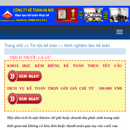
Toggl
naviga
Trang chủ
>>
Tin tức kế toán
>> Kinh nghiệm làm kế toán
TRÍCH TRƯỚC LÀ GÌ?
KHOÁ HỌC KÈM RIÊNG KẾ TOÁN THEO YÊU CẦU
DỊCH VỤ KẾ TOÁN TRỌN GÓI GIÁ CHỈ TỪ 500.000 VNĐ
Một dồn tích là một khoản chi phí hoặc doanh thu phát sinh trong một
thời gian mà không có hóa đơn hoặc thanh toán qua tay vào cuối của