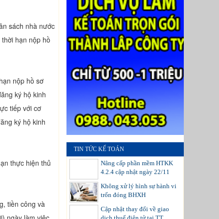
gân sách nhà nước
 thời hạn nộp hồ
 hạn nộp hồ sơ
ăng ký hộ kinh
ực tiếp với cơ
đăng ký hộ kinh
TIN TỨC KẾ TOÁN
ạn thực hiện thủ
Nâng cấp phần mềm HTKK
4.2.4 cập nhật ngày 22/11
Không xử lý hình sự hành vi
trốn đóng BHXH
g, tiền công và
Cập nhật thay đổi về giao
i) ngày làm việc
dịch thuế điện tử tại TT