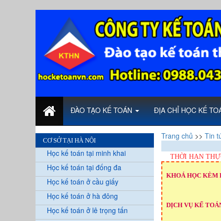
ĐÀO TẠO KẾ TOÁN
ĐỊA CHỈ HỌC KẾ T
Trang chủ
>>
Tin t
CƠ SỞ TẠI HÀ NỘI
Học kế toán tại minh khai
THỜI HẠN THỰ
Học kế toán tại đống đa
KHOÁ HỌC KÈM 
Học kế toán ở cầu giấy
Học kế toán ở hà đông
DỊCH VỤ KẾ TOÁN
Học kế toán ở lê trọng tấn