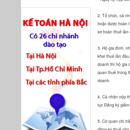
2. Tổ chức, cá n
hoặc được hoàn th
sơ hoàn thuế lần 
3. Hộ gia đình, n
khai thuế lần đầ
doanh thì hộ gia 
quan thuế trong t
doanh.
4. Cá nhân nộp th
tục Đăng ký giảm 
5. Cơ quan chi tr
đăng ký thuế cho