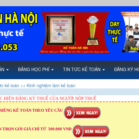
OÁN
BẢNG HỌC PHÍ
TIN TỨC KẾ TOÁN
ĐĂNG KÝ H
ức kế toán
>> Kinh nghiệm làm kế toán
C HIỆN ĐĂNG KÝ THUẾ CỦA NGƯỜI NỘP THUẾ
RIÊNG KẾ TOÁN THEO YÊU CẦU
 TRỌN GÓI GIÁ CHỈ TỪ 500.000 VNĐ