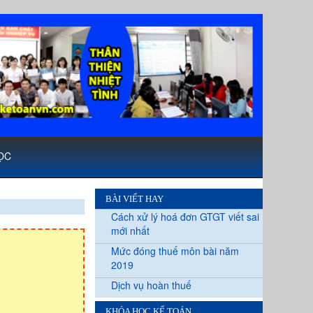
ỌC
BÀI VIẾT HAY
Cách xử lý hoá đơn GTGT viết sai
mới nhất
Mức đóng thuế môn bài năm
2019
Dịch vụ hoàn thuế
KHÓA HỌC KẾ TOÁN