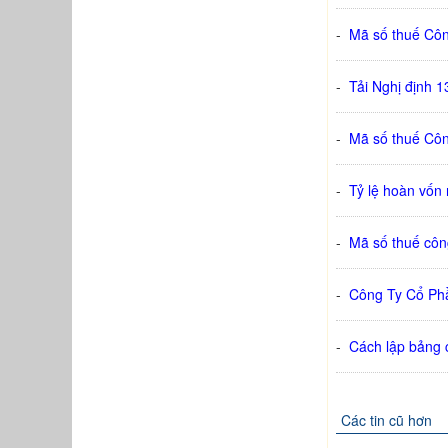
-
Mã số thuế Cô
-
Tải Nghị định 
-
Mã số thuế Cô
-
Tỷ lệ hoàn vốn 
-
Mã số thuế cô
-
Công Ty Cổ Ph
-
Cách lập bảng c
Các tin cũ hơn