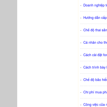
-
Doanh nghiệp tồ
-
Hướng dẫn cấp 
-
Chế độ thai sả
-
Cá nhân cho th
-
Cách cài đặt fo
-
Cách trình bày 
-
Chế độ bảo hiể
-
Chi phí mua ph
-
Công việc của 