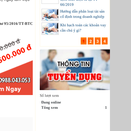
66/2019
Hướng dẫn phân loại tài sản
cố định trong doanh nghiệp
tư 95/2016/TT-BTC
Khi hạch toán các khoản vay
cần chú ý gì?
1
2
3
4
Số lượt xem
Đang online
Tổng xem
1