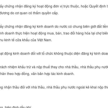
iấy chứng nhận đăng ký hoạt động đơn vị trực thuộc, hoặc Quyết định 
đương do cơ quan có thẩm quyền cấp.
iấy chứng nhận đăng ký kinh doanh do nước có chung biên giới đất liề
inh doanh thực hiện hoạt động mua, bán, trao đổi hàng hóa tại chợ biên
hu kinh tế cửa khẩu của Việt Nam.
ạt động kinh doanh đối với tổ chức không thuộc diện đăng ký kinh doa
trách nhiệm khấu trừ và nộp thuế thay cho nhà thầu, nhà thầu phụ nướ
nhân theo hợp đồng, văn bản hợp tác kinh doanh.
g nhận thầu đối với nhà thầu, nhà thầu phụ nước ngoài kê khai nộp thu
g, hiệp định dầu khí.