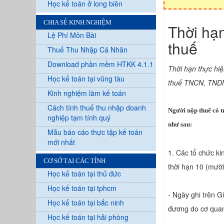
Học kế toán ở long biên
CHIA SẺ KINH NGHIỆM
Thời hạ
Lệ Phí Môn Bài
thuế
Thuế Thu Nhập Cá Nhân
Download phần mềm HTKK 4.1.1
Thời hạn thực hi
Học kế toán tại vũng tàu
thuế TNCN, TND
Kinh nghiệm làm kế toán
Cách tính thuế thu nhập doanh
Người nộp thuế có t
nghiệp tạm tính quý
như sau:
Mẫu báo cáo thực tập kế toán
mới nhất
1. Các tổ chức ki
CƠ SỞ TẠI CÁC TỈNH
thời hạn 10 (mười
Học kế toán tại thủ đức
Học kế toán tại tphcm
- Ngày ghi trên G
Học kế toán tại bắc ninh
đương do cơ quan
Học kế toán tại hải phòng