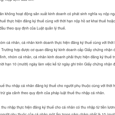
hân không hoạt động sản xuất kinh doanh có phát sinh nghĩa vụ nộp n
uế thực hiện đăng ký thuế cùng với thời hạn nộp hồ sơ khai thuế hoặc
đầu theo quy định của Luật quản lý thuế.
hóm cá nhân, cá nhân kinh doanh thực hiện đăng ký thuế cùng với thời
u. Trường hợp được cơ quan đăng ký kinh doanh cấp Giấy chứng nhận đ
đình, nhóm cá nhân, cá nhân kinh doanh phải thực hiện đăng ký thuế tr
hời hạn 10 (mười) ngày làm việc kể từ ngày ghi trên Giấy chứng nhận 
uế thu nhập cá nhân đăng ký thuế cho người phụ thuộc cùng với thời h
trừ gia cảnh theo quy định của pháp luật thuế thu nhập cá nhân.
ả thu nhập thực hiện đăng ký thuế cho cá nhân có thu nhập từ tiền lươn
 người phụ thuộc của cá nhân một lần trong năm chậm nhất là 10 (mườ