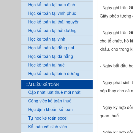
Học kế toán tại nam định
- Ngày ghi trên G
Học kế toán tại vĩnh phúc
Giấy phép tương 
Học kế toán tại thái nguyên
Học kế toán tại hải dương
- Ngày ghi trên G
Học kế toán tại vinh
cho tổ chức, hộ k
Học kế toán tại đồng nai
khẩu, chợ trong k
Học kế toán tại đà nẵng
Học kế toán tại huế
- Ngày bắt đầu ho
Học kế toán tại bình dương
- Ngày phát sinh 
TÀI LIỆU KẾ TOÁN
nộp thay cho cá 
Cập nhật luật thuế mới nhất
Công việc kế toán thuế
- Ngày ký hợp đồn
Học định khoản kế toán
quan thuế.
Tự học kế toán excel
Kế toán với sinh viên
- Ngày ký hợp đồn