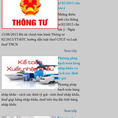
tư 92/2015 cần
lưu ý
Những điểm
mới của thông
tư 92/2015 cần
lưu ý - Ngày
15/06/2015 Bộ tài chính bàn hành Thông tư
92/2015/TT-BTC hướng dẫn luật thuế GTGT và Luật
thuế TNCN
Xem tiếp
Phương pháp
hạch toán hàng
nhập khẩu và
cách xác định
tỷ giá
Phương pháp
hạch toán hàng
nhập khẩu - cách xác định tỷ giá - tính thuế nhập khẩu,
thuế gtgt hàng nhập khẩu, thuế tiêu thụ đặc biệt hàng
nhập khẩu
Xem tiếp