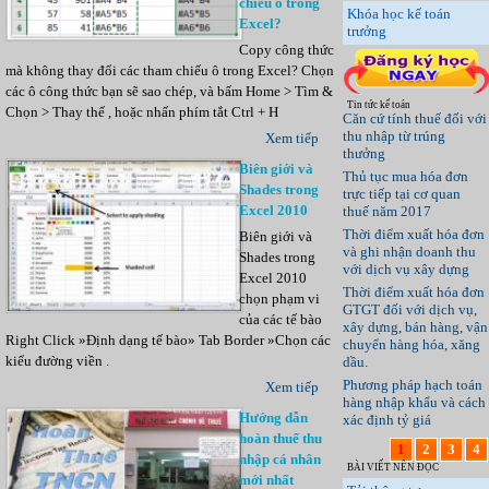
chiếu ô trong
Khóa học kế toán
Excel?
trưởng
Copy công thức
mà không thay đổi các tham chiếu ô trong Excel? Chọn
các ô công thức bạn sẽ sao chép, và bấm Home > Tìm &
Tin tức kế toán
Chọn > Thay thế , hoặc nhấn phím tắt Ctrl + H
Căn cứ tính thuế đối với
thu nhập từ trúng
Xem tiếp
thưởng
Biên giới và
Thủ tục mua hóa đơn
Shades trong
trực tiếp tại cơ quan
Excel 2010
thuế năm 2017
Thời điểm xuất hóa đơn
Biên giới và
và ghi nhận doanh thu
Shades trong
với dịch vụ xây dựng
Excel 2010
Thời điểm xuất hóa đơn
chọn phạm vi
GTGT đối với dịch vụ,
của các tế bào
xây dựng, bán hàng, vận
Right Click »Định dạng tế bào» Tab Border »Chọn các
chuyển hàng hóa, xăng
kiểu đường viền .
dầu.
Phương pháp hạch toán
Xem tiếp
hàng nhập khẩu và cách
Hướng dẫn
xác định tỷ giá
hoàn thuế thu
1
2
3
4
nhập cá nhân
BÀI VIẾT NÊN ĐỌC
mới nhất