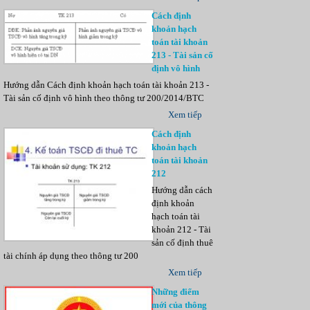
Cách định
khoản hạch
toán tài khoản
213 - Tài sản cố
định vô hình
Hướng dẫn Cách định khoản hạch toán tài khoản 213 -
Tài sản cố định vô hình theo thông tư 200/2014/BTC
Xem tiếp
Cách định
khoản hạch
toán tài khoản
212
Hướng dẫn cách
định khoản
hạch toán tài
khoản 212 - Tài
sản cố định thuê
tài chính áp dụng theo thông tư 200
Xem tiếp
Những điểm
mới của thông