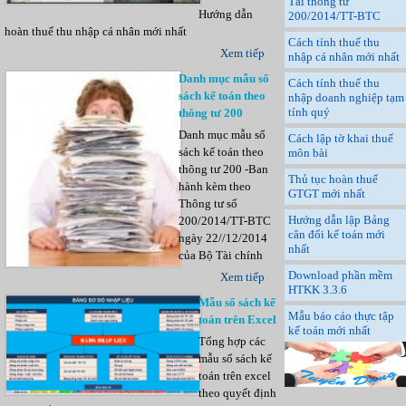
Tải thông tư
Hướng dẫn
200/2014/TT-BTC
hoàn thuế thu nhập cá nhân mới nhất
Cách tính thuế thu
Xem tiếp
nhập cá nhân mới nhất
Danh mục mẫu sổ
Cách tính thuế thu
sách kế toán theo
nhập doanh nghiệp tạm
tính quý
thông tư 200
Danh mục mẫu sổ
Cách lập tờ khai thuế
sách kế toán theo
môn bài
thông tư 200 -Ban
Thủ tục hoàn thuế
hành kèm theo
GTGT mới nhất
Thông tư số
Hướng dẫn lập Bảng
200/2014/TT-BTC
cân đối kế toán mới
ngày 22//12/2014
nhất
của Bộ Tài chính
Download phần mềm
Xem tiếp
HTKK 3.3.6
Mẫu sổ sách kế
Mẫu báo cáo thực tập
toán trên Excel
kế toán mới nhất
Tổng hợp các
mẫu sổ sách kế
toán trên excel
theo quyết định