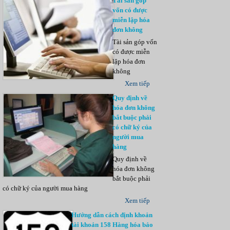
Tài sản góp
vốn có được
miễn lập hóa
đơn không
Tài sản góp vốn
có được miễn
lập hóa đơn
không
Xem tiếp
Quy định về
hóa đơn không
bắt buộc phải
có chữ ký của
người mua
hàng
Quy định về
hóa đơn không
bắt buộc phải
có chữ ký của người mua hàng
Xem tiếp
Hướng dẫn cách định khoản
tài khoản 158 Hàng hóa bảo