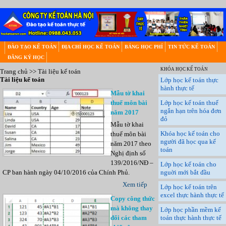
ĐÀO TẠO KẾ TOÁN
ĐỊA CHỈ HỌC KẾ TOÁN
BẢNG HỌC PHÍ
TIN TỨC KẾ TOÁN
ĐĂNG KÝ HỌC
KHÓA HỌC KẾ TOÁN
Trang chủ
>>
Tài liệu kế toán
Tài liệu kế toán
Lớp học kế toán thực
hành thực tế
Mẫu tờ khai
thuế môn bài
Lớp học kế toán thuế
ngắn hạn trên hóa đơn
năm 2017
đỏ
Mẫu tờ khai
Khóa học kế toán cho
thuế môn bài
người đã học qua kế
năm 2017 theo
toán
Nghị định số
139/2016/NĐ –
Lớp học kế toán cho
CP ban hành ngày 04/10/2016 của Chính Phủ.
nguời mới bắt đầu
Xem tiếp
Lớp học kế toán trên
excel thực hành thực tế
Copy công thức
mà không thay
Lớp học phần mềm kế
đổi các tham
toán thực hành thực tế