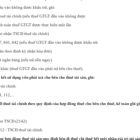
u vào không được khấu trừ, ghi:
huê tài chính (nếu thuế GTGT đầu vào không được
anh toán thuế GTGT được thực hiện một lần
hi nhận TSCĐ thuê tài chính)
1, 642 (nếu thuế GTGT đầu vào không được khấu trừ
o định kỳ nhận hóa đơn)
 ngân hàng (nếu trả tiền ngay)
 khác (thuế GTGT đầu vào phải trả bên cho thuê).
 kết sử dụng vốn phải trả cho bên cho thuê tài sản, ghi:
tài chính.
112,...
CĐ thuê tài chính theo quy định của hợp đồng thuê cho bên cho thuê, kế toán ghi 
òn TSCĐ (2142)
CĐ thuê tài chính.
g hợp đồng thuê tài sản quy định bên đi thuê chỉ thuê hết một phần giá trị tài sản