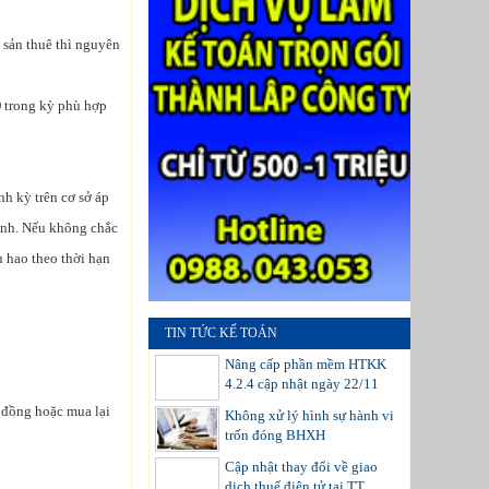
 sản thuê thì nguyên
 trong kỳ phù hợp
nh kỳ trên cơ sở áp
mình. Nếu không chắc
u hao theo thời hạn
TIN TỨC KẾ TOÁN
Nâng cấp phần mềm HTKK
4.2.4 cập nhật ngày 22/11
 đồng hoặc mua lại
Không xử lý hình sự hành vi
trốn đóng BHXH
Cập nhật thay đổi về giao
dịch thuế điện tử tại TT