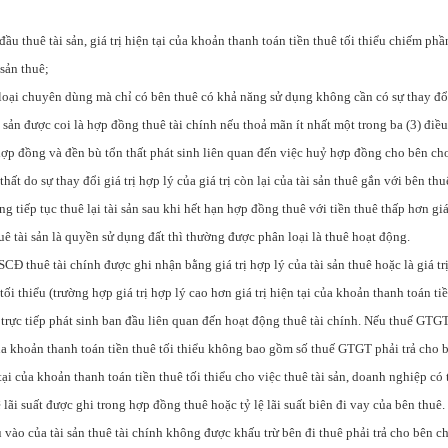
đầu thuê tài sản, giá trị hiện tại của khoản thanh toán tiền thuê tối thiểu chiếm ph
 sản thuê;
 loại chuyên dùng mà chỉ có bên thuê có khả năng sử dụng không cần có sự thay đổi
 sản được coi là hợp đồng thuê tài chính nếu thoả mãn ít nhất một trong ba (3) điều
hợp đồng và đền bù tổn thất phát sinh liên quan đến việc huỷ hợp đồng cho bên ch
hất do sự thay đổi giá trị hợp lý của giá trị còn lại của tài sản thuê gắn với bên thu
g tiếp tục thuê lại tài sản sau khi hết hạn hợp đồng thuê với tiền thuê thấp hơn giá
ê tài sản là quyền sử dụng đất thì thường được phân loại là thuê hoạt động.
CĐ thuê tài chính được ghi nhận bằng giá trị hợp lý của tài sản thuê hoặc là giá tr
tối thiểu (trường hợp giá trị hợp lý cao hơn giá trị hiện tại của khoản thanh toán tiề
 trực tiếp phát sinh ban đầu liên quan đến hoạt động thuê tài chính. Nếu thuế GT
i của khoản thanh toán tiền thuê tối thiểu không bao gồm số thuế GTGT phải trả cho 
 tại của khoản thanh toán tiền thuê tối thiểu cho việc thuê tài sản, doanh nghiệp có 
 lãi suất được ghi trong hợp đồng thuê hoặc tỷ lệ lãi suất biên đi vay của bên thuê.
vào của tài sản thuê tài chính không được khấu trừ bên đi thuê phải trả cho bên c