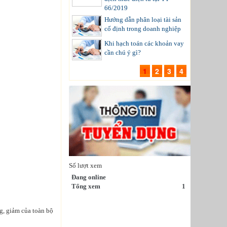
66/2019
Hướng dẫn phân loại tài sản
cố định trong doanh nghiệp
Khi hạch toán các khoản vay
cần chú ý gì?
1
2
3
4
Số lượt xem
Đang online
Tổng xem
1
g, giảm của toàn bộ