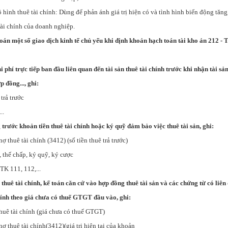
hình thuê tài chính: Dùng để phản ánh giá trị hiện có và tình hình biến động tăng
ài chính của doanh nghiệp.
oán một số giao dịch kinh tế chủ yếu khi định khoản hạch toán tài kho ản 212 - T
hi phí trực tiếp ban đầu liên quan đến tài sản thuê tài chính trước khi nhận tài sả
 đồng..., ghi:
trả trước
..
g trước khoản tiền thuê tài chính hoặc ký quỹ đảm bảo việc thuê tài sản, ghi:
ợ thuê tài chính (3412) (số tiền thuê trả trước)
 thế chấp, ký quỹ, ký cược
1, 112,...
thuê tài chính, kế toán căn cứ vào hợp đồng thuê tài sản và các chứng từ có liê
hính theo giá chưa có thuế GTGT đầu vào, ghi:
uê tài chính (giá chưa có thuế GTGT)
ợ thuê tài chính(3412)(giá trị hiện tại của khoản