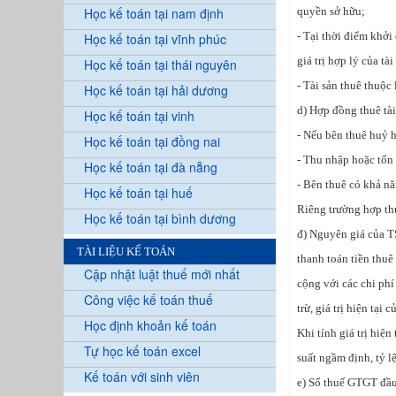
Học kế toán tại nam định
quyền sở hữu;
- Tại thời điểm khởi 
Học kế toán tại vĩnh phúc
giá trị hợp lý của tài
Học kế toán tại thái nguyên
- Tài sản thuê thuộc
Học kế toán tại hải dương
d) Hợp đồng thuê tài
Học kế toán tại vinh
- Nếu bên thuê huỷ 
Học kế toán tại đồng nai
- Thu nhập hoặc tổn t
Học kế toán tại đà nẵng
- Bên thuê có khả năn
Học kế toán tại huế
Riêng trường hợp thu
Học kế toán tại bình dương
đ) Nguyên giá của TS
TÀI LIỆU KẾ TOÁN
thanh toán tiền thuê 
Cập nhật luật thuế mới nhất
cộng với các chi phí
Công việc kế toán thuế
trừ, giá trị hiện tạ
Học định khoản kế toán
Khi tính giá trị hiện
Tự học kế toán excel
suất ngầm định, tỷ lệ
Kế toán với sinh viên
e) Số thuế GTGT đầu 