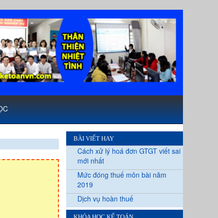
ỌC
BÀI VIẾT HAY
Cách xử lý hoá đơn GTGT viết sai
mới nhất
Mức đóng thuế môn bài năm
2019
Dịch vụ hoàn thuế
KHÓA HỌC KẾ TOÁN