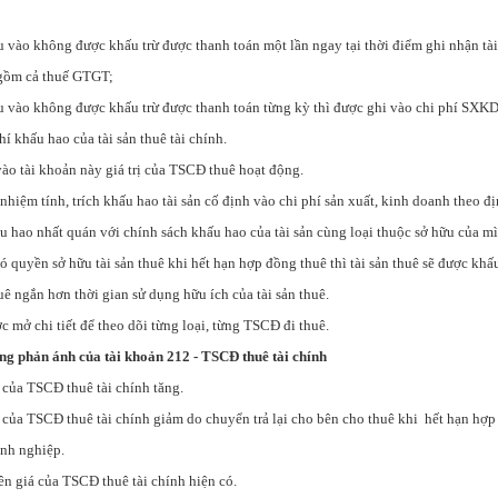
 vào không được khấu trừ được thanh toán một lần ngay tại thời điểm ghi nhận tài
o gồm cả thuế GTGT;
 vào không được khấu trừ được thanh toán từng kỳ thì được ghi vào chi phí SXKD
í khấu hao của tài sản thuê tài chính.
ào tài khoản này giá trị của TSCĐ thuê hoạt động.
 nhiệm tính, trích khấu hao tài sản cố định vào chi phí sản xuất, kinh doanh theo đị
u hao nhất quán với chính sách khấu hao của tài sản cùng loại thuộc sở hữu của 
có quyền sở hữu tài sản thuê khi hết hạn hợp đồng thuê thì tài sản thuê sẽ được khấ
uê ngắn hơn thời gian sử dụng hữu ích của tài sản thuê.
c mở chi tiết để theo dõi từng loại, từng TSCĐ đi thuê.
ung phản ánh của tài khoản 212 - TSCĐ thuê tài chính
của TSCĐ thuê tài chính tăng.
của TSCĐ thuê tài chính giảm do chuyển trả lại cho bên cho thuê khi hết hạn hợp
nh nghiệp.
n giá của TSCĐ thuê tài chính hiện có.