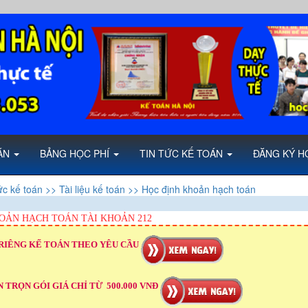
OÁN
BẢNG HỌC PHÍ
TIN TỨC KẾ TOÁN
ĐĂNG KÝ H
ức kế toán
>> Tài liệu kế toán
>> Học định khoản hạch toán
OẢN HẠCH TOÁN TÀI KHOẢN 212
RIÊNG KẾ TOÁN THEO YÊU CẦU
 TRỌN GÓI GIÁ CHỈ TỪ 500.000 VNĐ