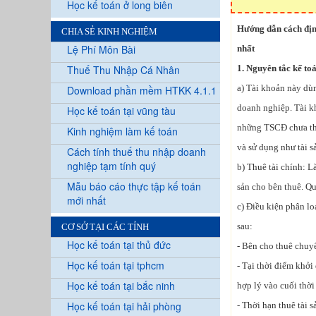
Học kế toán ở long biên
Hướng dẫn cách định
CHIA SẺ KINH NGHIỆM
Lệ Phí Môn Bài
nhất
Thuế Thu Nhập Cá Nhân
1. Nguyên tắc kế toá
a) Tài khoản này dùn
Download phần mềm HTKK 4.1.1
doanh nghiệp. Tài k
Học kế toán tại vũng tàu
những TSCĐ chưa thu
Kinh nghiệm làm kế toán
và sử dụng như tài s
Cách tính thuế thu nhập doanh
nghiệp tạm tính quý
b) Thuê tài chính: L
Mẫu báo cáo thực tập kế toán
sản cho bên thuê. Qu
mới nhất
c) Điều kiện phân lo
sau:
CƠ SỞ TẠI CÁC TỈNH
Học kế toán tại thủ đức
- Bên cho thuê chuyể
Học kế toán tại tphcm
- Tại thời điểm khởi 
Học kế toán tại bắc ninh
hợp lý vào cuối thời
Học kế toán tại hải phòng
- Thời hạn thuê tài 