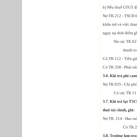
b) Nếu thuế GTGT đầ
Nợ TK 212 - TSCĐ t
khấu trừ và việc th
ngay tại thời điểm g
Nợ các TK 627, 64
thanh toán the
Có TK 112 - Tiền gửi
Có TK 338 - Phải trả
3.6. Khi trả phí cam
Nợ TK 635 - Chi phí 
Có các TK 111, 
3.7. Khi trả lại TS
thuê tài chính, ghi:
Nợ TK 214 - Hao m
Có TK 212 - TS
3.8. Trường hợp tron