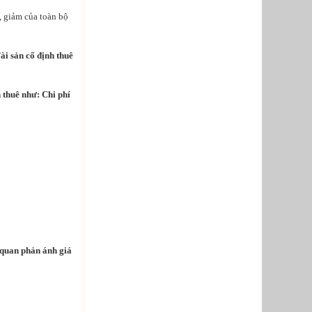
, giảm của toàn bộ
ài sản cố định thuê
n thuê như: Chi phí
n quan phản ánh giá