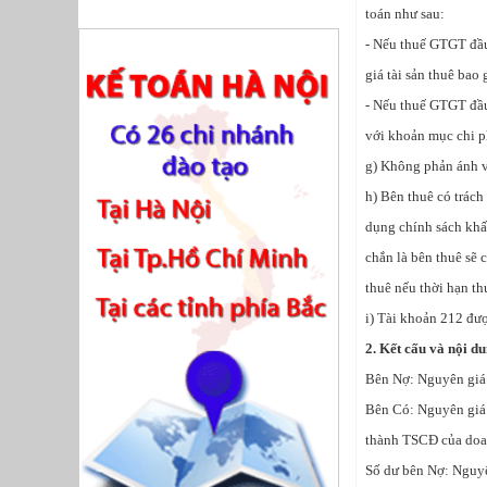
toán như sau:
- Nếu thuế GTGT đầu
giá tài sản thuê ba
- Nếu thuế GTGT đầu
với khoản mục chi ph
g) Không phản ánh v
h) Bên thuê có trách
dụng chính sách khấ
chắn là bên thuê sẽ 
thuê nếu thời hạn th
i) Tài khoản 212 đượ
2. Kết cấu và nội d
Bên Nợ: Nguyên giá 
Bên Có: Nguyên giá 
thành TSCĐ của doa
Số dư bên Nợ: Nguyê