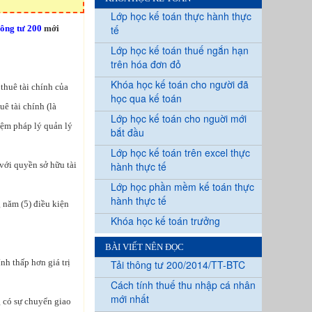
Lớp học kế toán thực hành thực
hông tư 200
mới
tế
Lớp học kế toán thuế ngắn hạn
trên hóa đơn đỏ
Khóa học kế toán cho người đã
thuê tài chính của
học qua kế toán
ê tài chính (là
Lớp học kế toán cho nguời mới
ệm pháp lý quản lý
bắt đầu
Lớp học kế toán trên excel thực
 với quyền sở hữu tài
hành thực tế
Lớp học phần mềm kế toán thực
hành thực tế
g năm (5) điều kiện
Khóa học kế toán trưởng
BÀI VIẾT NÊN ĐỌC
nh thấp hơn giá trị
Tải thông tư 200/2014/TT-BTC
Cách tính thuế thu nhập cá nhân
mới nhất
g có sự chuyển giao