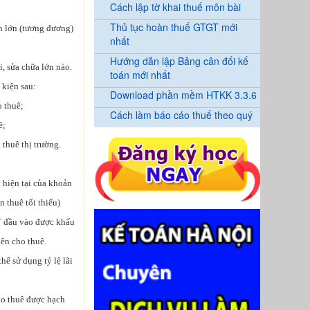
Cách lập tờ khai thuế môn bài
Thủ tục hoàn thuế GTGT mới
ần lớn (tương đương)
nhất
Hướng dẫn lập Bảng cân đối kế
, sửa chữa lớn nào.
toán mới nhất
 kiện sau:
Download phần mềm HTKK 3.3.6
o thuê;
Cách làm báo cáo thuế theo quý
ê;
 thuê thị trường.
ị hiện tại của khoản
n thuê tối thiểu)
GT đầu vào được khấu
bên cho thuê.
thể sử dụng tỷ lệ lãi
ho thuê được hạch