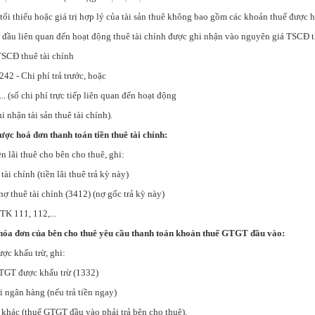
 tối thiểu hoặc giá trị hợp lý của tài sản thuê không bao gồm các khoản thuế được h
n đầu liên quan đến hoạt động thuê tài chính được ghi nhận vào nguyên giá TSCĐ th
 thuê tài chính
i phí trả trước, hoặc
.. (số chi phí trực tiếp liên quan đến hoạt động
nhận tài sản thuê tài chính).
ược hoá đơn thanh toán tiền thuê tài chính:
iền lãi thuê cho bên cho thuê, ghi:
ài chính (tiền lãi thuê trả kỳ này)
ợ thuê tài chính (3412) (nợ gốc trả kỳ này)
1, 112,...
 hóa đơn của bên cho thuê yêu cầu thanh toán khoản thuế GTGT đầu vào:
T được khấu trừ, ghi:
TGT được khấu trừ (1332)
 ngân hàng (nếu trả tiền ngay)
 khác (thuế GTGT đầu vào phải trả bên cho thuê).