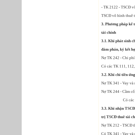
- TK 2122 - TSCĐ vô 
TSCĐ vô hình thuê t
3. Phương pháp kế t
tài chính
3.1. Khi phát sinh c
đàm phán, ký kết hợp
Nợ TK 242 - Chi phí 
Có các TK 111, 112,.
3.2. Khi chi tiền ứn
Nợ TK 341 - Vay và n
Nợ TK 244 - Cầm cố,
Có các TK 11
3.3. Khi nhận TSCĐ 
trị TSCĐ thuê tài c
Nợ TK 212 - TSCĐ th
Có TK 341 - Vay và n