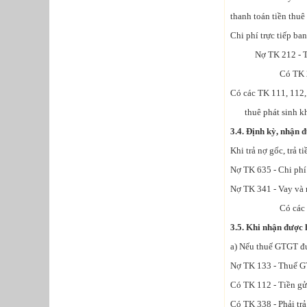
thanh toán tiền thuê
Chi phí trực tiếp ba
Nợ TK 212 - TSCĐ
Có TK 242 - Ch
Có các TK 111, 112,.
thuê phát sinh khi 
3.4. Định kỳ, nhận đ
Khi trả nợ gốc, trả t
Nợ TK 635 - Chi phí t
Nợ TK 341 - Vay và n
Có các TK 11
3.5. Khi nhận được
a) Nếu thuế GTG
Nợ TK 133 - Thuế G
Có TK 112 - Tiền gửi
Có TK 338 - Phải trả