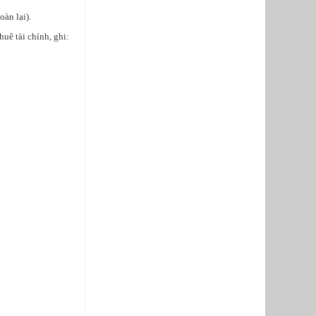
oàn lại).
uê tài chính, ghi: