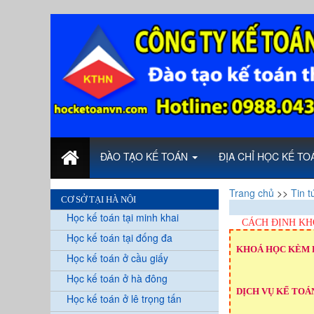
ĐÀO TẠO KẾ TOÁN
ĐỊA CHỈ HỌC KẾ T
Trang chủ
>>
Tin t
CƠ SỞ TẠI HÀ NỘI
Học kế toán tại minh khai
CÁCH ĐỊNH KH
Học kế toán tại đống đa
KHOÁ HỌC KÈM 
Học kế toán ở cầu giấy
Học kế toán ở hà đông
DỊCH VỤ KẾ TOÁN
Học kế toán ở lê trọng tấn