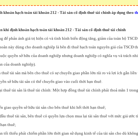
 khoản hạch toán tài khoản 212 - Tài sản cố định thuê tài chính áp dụng theo
t
n khi định khoản hạch toán tài khoản 212 - Tài sản cố định thuê tài chính
g để phản ánh giá trị hiện có và tình hình biến động tăng, giảm của toàn bộ TSCĐ 
hoản này dùng cho doanh nghiệp là bên đi thuê hạch toán nguyên giá của TSCĐ thu
ộc quyền sở hữu của doanh nghiệp nhưng doanh nghiệp có nghĩa vụ và trách nhi
ản của doanh nghiệp).
à thuê tài sản mà bên cho thuê có sự chuyển giao phần lớn rủi ro và lợi ích gắn liền
yền sở hữu tài sản có thể chuyển giao vào cuối thời hạn thuê.
ại thuê tài sản là thuê tài chính: Một hợp đồng thuê tài chính phải thoả mãn 1 tron
n giao quyền sở hữu tài sản cho bên thuê khi hết thời hạn thuê;
đầu thuê tài sản, bên thuê có quyền lựa chọn mua lại tài sản thuê với mức giá ước tí
 hạn thuê;
sản tối thiểu phải chiếm phần lớn thời gian sử dụng kinh tế của tài sản cho dù khôn