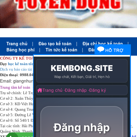
Trang chủ
|
Đào tạo kế toán
|
Địa chỉ học kế toán
|
Bảng học phí
|
Tin tức kế toán
|
Đăng ký học
CÔNG TY KẾ TOÁN HÀ NỘI
Dạy
học kế toán tổng hợp
thực tế cấp tốc mọi trình độ
Dịch vụ báo cáo tài chính
chuyên nghiệp uy tín giá rẻ
Điện thoại
:
0988.043.053
Email:
giangnhungkthn@gmail.com
-
ạy
tại:
Trung tâm kế toán
Công ty
kế toán hà nội
d
học kế toán
Trụ sở chính: Lê Trọng Tấn - Thanh Xuân - Hà Nội
Cơ sở 2: Xuân Thủy - Cầu Giấy - Hà Nội
Cơ sở 3: KĐ Việt Hưng - Long Biên - Hà Nội
Cơ sở 4: Quang Trung - Hà Đông - Hà Nội
Cơ sở 5: Đường Lê Văn Thịnh – P. Suối Hoa– Tp. Bắc Ninh.
Cơ sở 6: Số 540/1 Đường Cách mạng tháng 8 – Quận 3 – Tp. Hồ Chí Minh.
Tại các tỉnh: Hải Phòng, Nam Định, Bắc Ninh, Thái bình, Bắc Giang, Vĩnh Phúc,
Quảng Ninh, Thanh Hóa, Phú Thọ, Thái Nguyên, TPHCM
XEM THÊM DANH MỤC:
Địa chỉ học kế toán
-
Học kế toán thực hành
-
Học kế