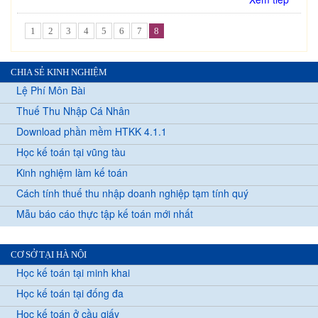
1
2
3
4
5
6
7
8
CHIA SẺ KINH NGHIỆM
Lệ Phí Môn Bài
Thuế Thu Nhập Cá Nhân
Download phần mềm HTKK 4.1.1
Học kế toán tại vũng tàu
Kinh nghiệm làm kế toán
Cách tính thuế thu nhập doanh nghiệp tạm tính quý
Mẫu báo cáo thực tập kế toán mới nhất
CƠ SỞ TẠI HÀ NỘI
Học kế toán tại minh khai
Học kế toán tại đống đa
Học kế toán ở cầu giấy