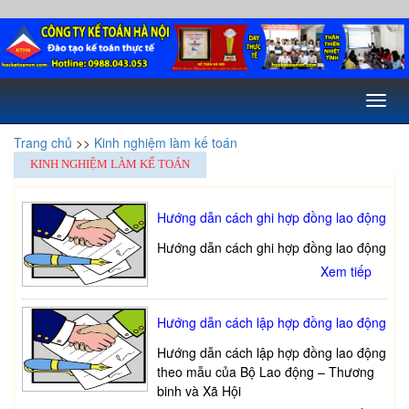
Toggl
naviga
Trang chủ
>>
Kinh nghiệm làm kế toán
KINH NGHIỆM LÀM KẾ TOÁN
Hướng dẫn cách ghi hợp đồng lao động
Hướng dẫn cách ghi hợp đồng lao động
Xem tiếp
Hướng dẫn cách lập hợp đồng lao động
Hướng dẫn cách lập hợp đồng lao động
theo mẫu của Bộ Lao động – Thương
binh và Xã Hội