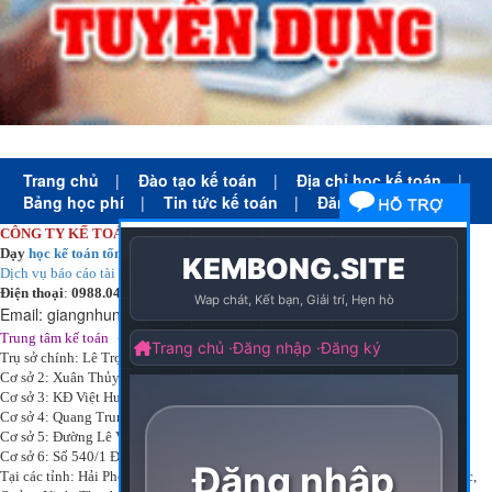
Trang chủ
|
Đào tạo kế toán
|
Địa chỉ học kế toán
|
Bảng học phí
|
Tin tức kế toán
|
Đăng ký học
CÔNG TY KẾ TOÁN HÀ NỘI
Dạy
học kế toán tổng hợp
thực tế cấp tốc mọi trình độ
Dịch vụ báo cáo tài chính
chuyên nghiệp uy tín giá rẻ
Điện thoại
:
0988.043.053
Email:
giangnhungkthn@gmail.com
-
ạy
tại:
Trung tâm kế toán
Công ty
kế toán hà nội
d
học kế toán
Trụ sở chính: Lê Trọng Tấn - Thanh Xuân - Hà Nội
Cơ sở 2: Xuân Thủy - Cầu Giấy - Hà Nội
Cơ sở 3: KĐ Việt Hưng - Long Biên - Hà Nội
Cơ sở 4: Quang Trung - Hà Đông - Hà Nội
Cơ sở 5: Đường Lê Văn Thịnh – P. Suối Hoa– Tp. Bắc Ninh.
Cơ sở 6: Số 540/1 Đường Cách mạng tháng 8 – Quận 3 – Tp. Hồ Chí Minh.
Tại các tỉnh: Hải Phòng, Nam Định, Bắc Ninh, Thái bình, Bắc Giang, Vĩnh Phúc,