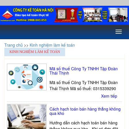
Toggl
naviga
Trang chủ
>>
Kinh nghiệm làm kế toán
KINH NGHIỆM LÀM KẾ TOÁN
Mã số thuế Công Ty TNHH Tập Đoàn
Thái Thịnh
Mã số thuế Công Ty TNHH Tập Đoàn
Thái Thịnh Mã số thuế: 0315339290
Xem tiếp
Cách hạch toán bán hàng thẳng không
qua kho
Hướng dẫn cách hạch toán bán hàng
thẳng không qua kho - Khi có đơn đặt