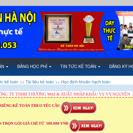
OÁN
BẢNG HỌC PHÍ
TIN TỨC KẾ TOÁN
ĐĂNG KÝ H
ức kế toán
>> Tài liệu kế toán
>> Học định khoản hạch toán
ÔNG TY TNHH THƯƠNG MẠI & XUẤT NHẬP KHẨU VY VY NGUYÊN
RIÊNG KẾ TOÁN THEO YÊU CẦU
 TRỌN GÓI GIÁ CHỈ TỪ 500.000 VNĐ