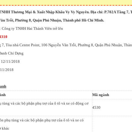
 TNHH Thương Mại & Xuất Nhập Khẩu Vy Vy Nguyên. Địa chỉ: P.702A Tầng 7, 
Văn Trỗi, Phường 8, Quận Phú Nhuận, Thành phố Hồ Chí Minh.
: Công ty TNHH Hai Thành Viên trở lên
4310
g 7, Tòa nhà Centre Point, 106 Nguyễn Văn Trỗi, Phường 8, Quận Phú Nhuận, Th
 Danh Chí Dựng
: 12/11/2018
/11/2018
oanh
ành
Mã ngành
 tùng và các bộ phận phụ trợ của ô tô và xe có động cơ
4530
n phụ tùng và các bộ phận phụ trợ của ô tô và xe có
ơ khác