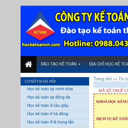
ĐÀO TẠO KẾ TOÁN
ĐỊA CHỈ HỌC KẾ T
Trang chủ
>>
Tin t
CƠ SỞ TẠI HÀ NỘI
Học kế toán tại minh khai
MÃ SỐ THUẾ C
Học kế toán tại đống đa
KHOÁ HỌC KÈM 
Học kế toán ở cầu giấy
Học kế toán ở hà đông
DỊCH VỤ KẾ TOÁN
Học kế toán ở lê trọng tấn