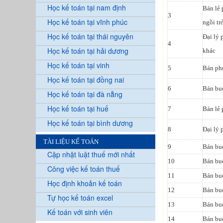
Học kế toán tại nam định
Bán lẻ 
3
Học kế toán tại vĩnh phúc
ngồi tr
Học kế toán tại thái nguyên
Đại lý 
4
Học kế toán tại hải dương
khác
Học kế toán tại vinh
5
Bán phụ
Học kế toán tại đồng nai
6
Bán buô
Học kế toán tại đà nẵng
Học kế toán tại huế
7
Bán lẻ 
Học kế toán tại bình dương
8
Đại lý 
TÀI LIỆU KẾ TOÁN
9
Bán bu
Cập nhật luật thuế mới nhất
10
Bán buô
Công việc kế toán thuế
11
Bán bu
Học định khoản kế toán
12
Bán buô
Tự học kế toán excel
13
Bán bu
Kế toán với sinh viên
14
Bán bu