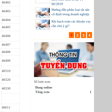
46492
66/2019
Hướng dẫn phân loại tài sản
46493
cố định trong doanh nghiệp
46494
Khi hạch toán các khoản vay
cần chú ý gì?
46495
1
2
3
4
46496
46497
46498
46499
46510
46520
Số lượt xem
Đang online
46530
Tổng xem
1
46611