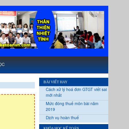
ỌC
BÀI VIẾT HAY
Cách xử lý hoá đơn GTGT viết sai
mới nhất
Mức đóng thuế môn bài năm
2019
Dịch vụ hoàn thuế
KHÓA HỌC KẾ TOÁN