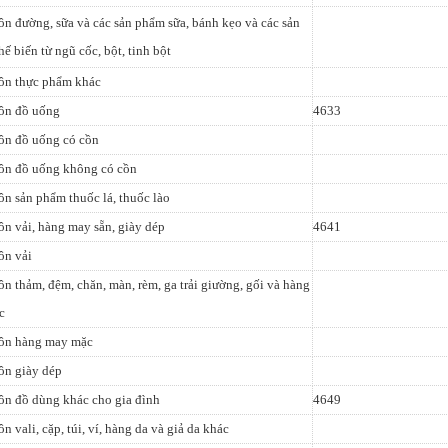
n đường, sữa và các sản phẩm sữa, bánh kẹo và các sản
ế biến từ ngũ cốc, bột, tinh bột
ôn thực phẩm khác
ôn đồ uống
4633
ôn đồ uống có cồn
ôn đồ uống không có cồn
n sản phẩm thuốc lá, thuốc lào
n vải, hàng may sẵn, giày dép
4641
ôn vải
n thảm, đệm, chăn, màn, rèm, ga trải giường, gối và hàng
c
ôn hàng may mặc
ôn giày dép
ôn đồ dùng khác cho gia đình
4649
n vali, cặp, túi, ví, hàng da và giả da khác