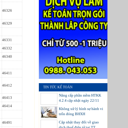
46326
46329
46331
46332
46340
46411
46412
TIN TỨC KẾ TOÁN
Nâng cấp phần mềm HTKK
46413
4.2.4 cập nhật ngày 22/11
46414
Không xử lý hình sự hành vi
trốn đóng BHXH
Cập nhật thay đổi về giao
46491
dịch thuế điện tử tại TT