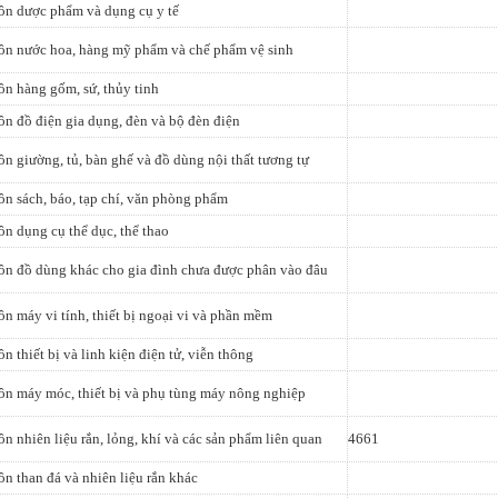
ôn dược phẩm và dụng cụ y tế
ôn nước hoa, hàng mỹ phẩm và chế phẩm vệ sinh
n hàng gốm, sứ, thủy tinh
n đồ điện gia dụng, đèn và bộ đèn điện
n giường, tủ, bàn ghế và đồ dùng nội thất tương tự
n sách, báo, tạp chí, văn phòng phẩm
n dụng cụ thể dục, thể thao
ôn đồ dùng khác cho gia đình chưa được phân vào đâu
n máy vi tính, thiết bị ngoại vi và phần mềm
n thiết bị và linh kiện điện tử, viễn thông
n máy móc, thiết bị và phụ tùng máy nông nghiệp
n nhiên liệu rắn, lỏng, khí và các sản phẩm liên quan
4661
n than đá và nhiên liệu rắn khác