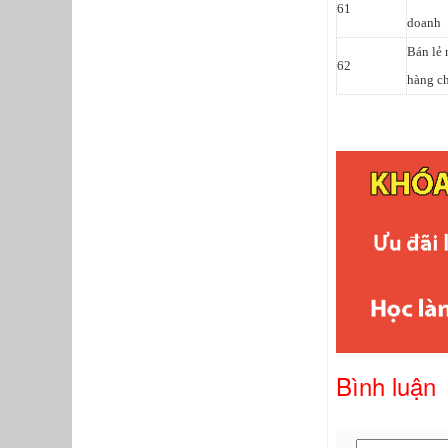
61
doanh
Bán lẻ 
62
hàng c
Bình luận