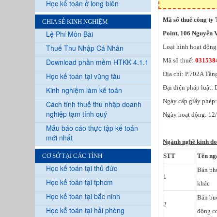
Học kế toán ở long biên
Mã số thuế công ty
CHIA SẺ KINH NGHIỆM
Lệ Phí Môn Bài
Point, 106 Nguyễn 
Thuế Thu Nhập Cá Nhân
Loại hình hoạt động
Mã số thuế:
031538
Download phần mềm HTKK 4.1.1
Địa chỉ: P.702A Tần
Học kế toán tại vũng tàu
Đại diện pháp luật:
Kinh nghiệm làm kế toán
Ngày cấp giấy phép
Cách tính thuế thu nhập doanh
nghiệp tạm tính quý
Ngày hoạt động: 12
Mẫu báo cáo thực tập kế toán
mới nhất
Ngành nghề kinh d
CƠ SỞ TẠI CÁC TỈNH
STT
Tên ng
Học kế toán tại thủ đức
Bán phụ
1
Học kế toán tại tphcm
khác
Học kế toán tại bắc ninh
Bán buô
2
Học kế toán tại hải phòng
động c