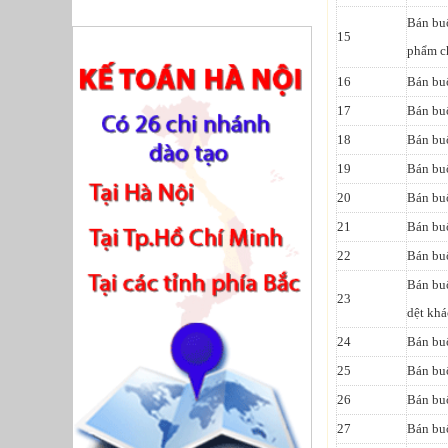
Bán buô
15
phẩm ch
16
Bán bu
17
Bán bu
18
Bán bu
19
Bán bu
20
Bán buô
21
Bán buô
22
Bán bu
Bán buô
23
dệt khá
24
Bán bu
25
Bán bu
26
Bán bu
27
Bán buô