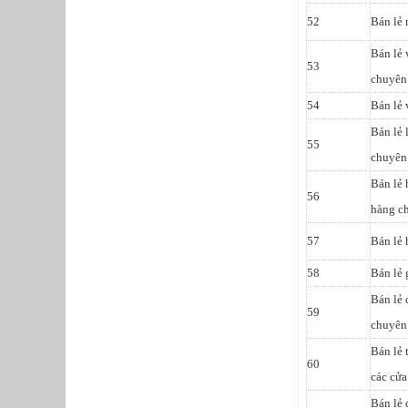
52
Bán lẻ 
Bán lẻ 
53
chuyên
54
Bán lẻ 
Bán lẻ 
55
chuyên
Bán lẻ 
56
hàng c
57
Bán lẻ
58
Bán lẻ 
Bán lẻ 
59
chuyên
Bán lẻ 
60
các cử
Bán lẻ 