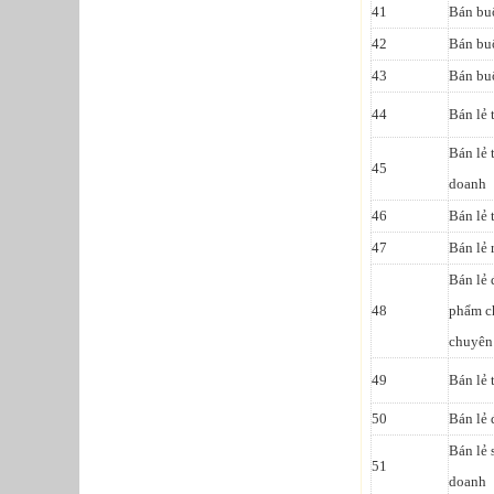
41
Bán bu
42
Bán buô
43
Bán buô
44
Bán lẻ 
Bán lẻ 
45
doanh
46
Bán lẻ 
47
Bán lẻ 
Bán lẻ 
48
phẩm ch
chuyên
49
Bán lẻ 
50
Bán lẻ 
Bán lẻ 
51
doanh