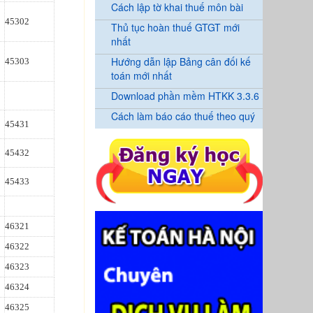
Cách lập tờ khai thuế môn bài
45302
Thủ tục hoàn thuế GTGT mới
nhất
Hướng dẫn lập Bảng cân đối kế
45303
toán mới nhất
Download phần mềm HTKK 3.3.6
Cách làm báo cáo thuế theo quý
45431
45432
45433
46321
46322
46323
46324
46325