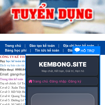
Trang chủ
|
Đào tạo kế toán
|
Địa chỉ học kế toán
|
Bảng học phí
|
Tin tức kế toán
|
Đăng ký học
CÔNG TY KẾ TOÁN HÀ NỘI
Dạy
học kế toán tổng hợp
thực tế cấp tốc mọi trình độ
Dịch vụ báo cáo tài chính
chuyên nghiệp uy tín giá rẻ
Điện thoại
:
0988.043.053
Email:
giangnhungkthn@gmail.com
-
ạy
tại:
Trung tâm kế toán
Công ty
kế toán hà nội
d
học kế toán
Trụ sở chính: Lê Trọng Tấn - Thanh Xuân - Hà Nội
Cơ sở 2: Xuân Thủy - Cầu Giấy - Hà Nội
Cơ sở 3: KĐ Việt Hưng - Long Biên - Hà Nội
Cơ sở 4: Quang Trung - Hà Đông - Hà Nội
Cơ sở 5: Đường Lê Văn Thịnh – P. Suối Hoa– Tp. Bắc Ninh.
Cơ sở 6: Số 540/1 Đường Cách mạng tháng 8 – Quận 3 – Tp. Hồ Chí Minh.