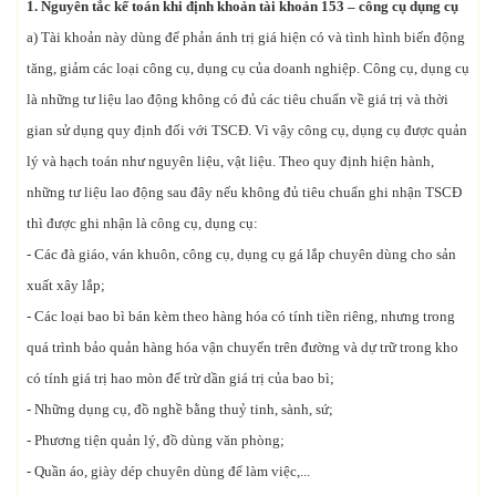
1. Nguyên tắc kế toán khi định khoản tài khoản 153 – công cụ dụng cụ
a) Tài khoản này dùng để phản ánh trị giá hiện có và tình hình biến động
tăng, giảm các loại công cụ, dụng cụ của doanh nghiệp. Công cụ, dụng cụ
là những tư liệu lao động không có đủ các tiêu chuẩn về giá trị và thời
gian sử dụng quy định đối với TSCĐ. Vì vậy công cụ, dụng cụ được quản
lý và hạch toán như nguyên liệu, vật liệu. Theo quy định hiện hành,
những tư liệu lao động sau đây nếu không đủ tiêu chuẩn ghi nhận TSCĐ
thì được ghi nhận là công cụ, dụng cụ:
- Các đà giáo, ván khuôn, công cụ, dụng cụ gá lắp chuyên dùng cho sản
xuất xây lắp;
- Các loại bao bì bán kèm theo hàng hóa có tính tiền riêng, nhưng trong
quá trình bảo quản hàng hóa vận chuyển trên đường và dự trữ trong kho
có tính giá trị hao mòn để trừ dần giá trị của bao bì;
- Những dụng cụ, đồ nghề bằng thuỷ tinh, sành, sứ;
- Phương tiện quản lý, đồ dùng văn phòng;
- Quần áo, giày dép chuyên dùng để làm việc,...