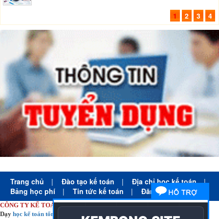
1
2
3
4
Trang chủ
|
Đào tạo kế toán
|
Địa chỉ học kế toán
|
Bảng học phí
|
Tin tức kế toán
|
Đăng ký học
CÔNG TY KẾ TOÁN HÀ NỘI
Dạy
học kế toán tổng hợp
thực tế cấp tốc mọi trình độ