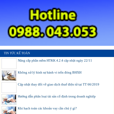
TIN TỨC KẾ TOÁN
Nâng cấp phần mềm HTKK 4.2.4 cập nhật ngày 22/11
Không xử lý hình sự hành vi trốn đóng BHXH
Cập nhật thay đổi về giao dịch thuế điện tử tại TT 66/2019
Hướng dẫn phân loại tài sản cố định trong doanh nghiệp
Khi hạch toán các khoản vay cần chú ý gì?