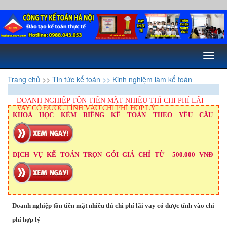
Toggl
naviga
Trang chủ
>>
Tin tức kế toán
>> Kinh nghiệm làm kế toán
DOANH NGHIỆP TỒN TIỀN MẶT NHIỀU THÌ CHI PHÍ LÃI
VAY CÓ ĐƯỢC TÍNH VÀO CHI PHÍ HỢP LÝ
KHOÁ HỌC KÈM RIÊNG KẾ TOÁN THEO YÊU CẦU
DỊCH VỤ KẾ TOÁN TRỌN GÓI GIÁ CHỈ TỪ 500.000 VNĐ
Doanh nghiệp tồn tiền mặt nhiều thì chi phí lãi vay có được tính vào chi
phí hợp lý