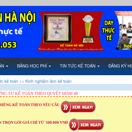
OÁN
BẢNG HỌC PHÍ
TIN TỨC KẾ TOÁN
ĐĂNG KÝ H
ức kế toán
>> Kinh nghiệm làm kế toán
NG TỪ KẾ TOÁN THEO QUYẾT ĐỊNH 48
RIÊNG KẾ TOÁN THEO YÊU CẦU
 TRỌN GÓI GIÁ CHỈ TỪ 500.000 VNĐ