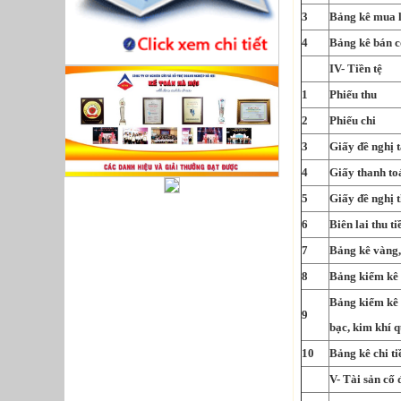
3
Bảng kê mua l
4
Bảng kê bán c
IV- Tiền tệ
1
Phiếu thu
2
Phiếu chi
3
Giấy đề nghị 
4
Giấy thanh to
5
Giấy đề nghị 
6
Biên lai thu ti
7
Bảng kê vàng,
8
Bảng kiểm kê
Bảng kiểm kê 
9
bạc, kim khí q
10
Bảng kê chi ti
V- Tài sản cố 