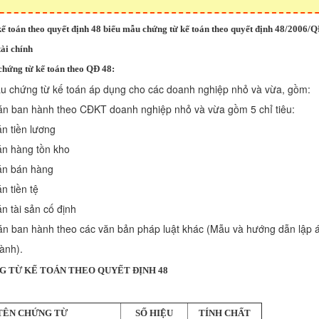
kế toán theo quyết định 48 biểu mẫu chứng từ kế toán theo quyết định 48/2006
ài chính
chứng từ kế toán theo QĐ 48:
u chứng từ kế toán áp dụng cho các doanh nghiệp nhỏ và vừa, gồm:
án ban hành theo CĐKT doanh nghiệp nhỏ và vừa gồm 5 chỉ tiêu:
n tiền lương
án hàng tồn kho
án bán hàng
n tiền tệ
n tài sản cố định
án ban hành theo các văn bản pháp luật khác (Mẫu và hướng dẫn lập 
ành).
 TỪ KẾ TOÁN THEO QUYẾT ĐỊNH 48
TÊN CHỨNG TỪ
SỐ HIỆU
TÍNH CHẤT