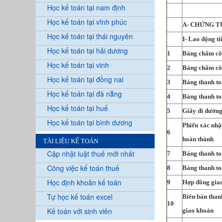
Học kế toán tại nam định
Học kế toán tại vĩnh phúc
A- CHỨNG T
Học kế toán tại thái nguyên
I- Lao động t
Học kế toán tại hải dương
1
Bảng chấm c
Học kế toán tại vinh
2
Bảng chấm cô
Học kế toán tại đồng nai
3
Bảng thanh to
Học kế toán tại đà nẵng
4
Bảng thanh to
Học kế toán tại huế
5
Giấy đi đườn
Học kế toán tại bình dương
Phiếu xác nhậ
6
hoàn thành
TÀI LIỆU KẾ TOÁN
Cập nhật luật thuế mới nhất
7
Bảng thanh to
Công việc kế toán thuế
8
Bảng thanh to
Học định khoản kế toán
9
Hợp đồng gia
Tự học kế toán excel
Biên bản than
10
Kế toán với sinh viên
giao khoán