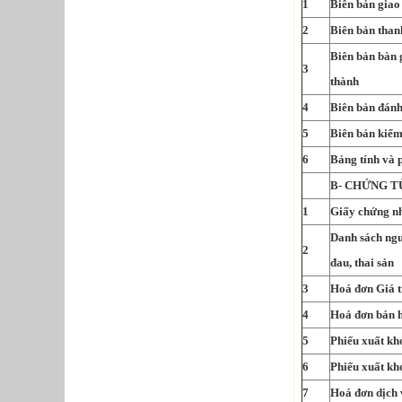
1
Biên bản gia
2
Biên bản tha
Biên bản bàn 
3
thành
4
Biên bản đánh
5
Biên bản kiể
6
Bảng tính và
B- CHỨNG T
1
Giấy chứng n
Danh sách ngư
2
đau, thai sản
3
Hoá đơn Giá t
4
Hoá đơn bán 
5
Phiếu xuất kh
6
Phiếu xuất kh
7
Hoá đơn dịch v