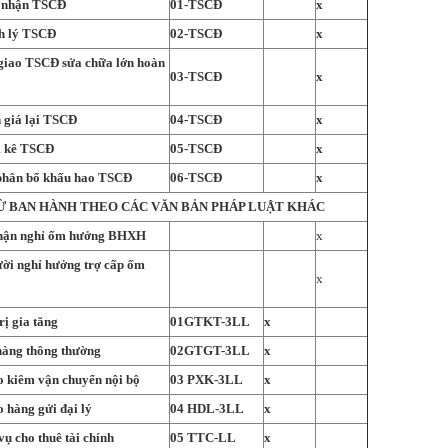
o nhận TSCĐ
01-TSCĐ
x
nh lý TSCĐ
02-TSCĐ
x
giao TSCĐ sửa chữa lớn hoàn
03-TSCĐ
x
 giá lại TSCĐ
04-TSCĐ
x
m kê TSCĐ
05-TSCĐ
x
 phân bổ khấu hao TSCĐ
06-TSCĐ
x
Ừ BAN HÀNH THEO CÁC VĂN BẢN PHÁP LUẬT KHÁC
hận nghỉ ốm hưởng BHXH
x
ời nghỉ hưởng trợ cấp ốm
x
rị gia tăng
01GTKT-3LL
x
hàng thông thường
02GTGT-3LL
x
o kiêm vận chuyển nội bộ
03 PXK-3LL
x
o hàng gửi đại lý
04 HDL-3LL
x
ụ cho thuê tài chính
05 TTC-LL
x