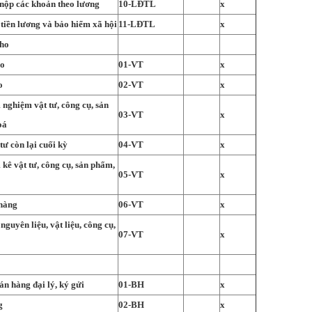
 nộp các khoản theo lương
10-LĐTL
x
tiền lương và bảo hiểm xã hội
11-LĐTL
x
kho
ho
01-VT
x
o
02-VT
x
 nghiệm vật tư, công cụ, sản
03-VT
x
oá
tư còn lại cuối kỳ
04-VT
x
kê vật tư, công cụ, sản phẩm,
05-VT
x
hàng
06-VT
x
guyên liệu, vật liệu, công cụ,
07-VT
x
án hàng đại lý, ký gửi
01-BH
x
g
02-BH
x