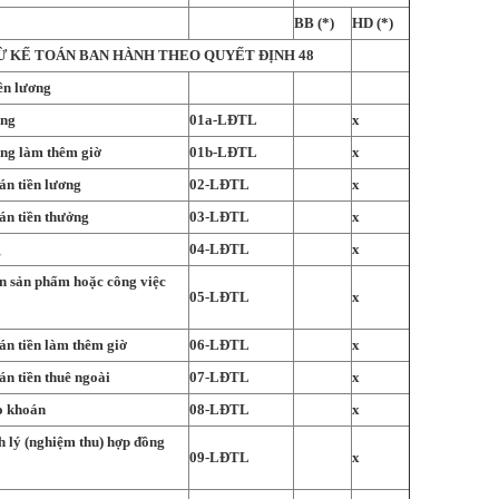
BB (*)
HD (*)
Ừ KẾ TOÁN BAN HÀNH THEO QUYẾT ĐỊNH 48
iền lương
ông
01a-LĐTL
x
ng làm thêm giờ
01b-LĐTL
x
án tiền lương
02-LĐTL
x
án tiền thưởng
03-LĐTL
x
g
04-LĐTL
x
n sản phẩm hoặc công việc
05-LĐTL
x
án tiền làm thêm giờ
06-LĐTL
x
án tiền thuê ngoài
07-LĐTL
x
o khoán
08-LĐTL
x
h lý (nghiệm thu) hợp đồng
09-LĐTL
x