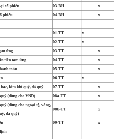
ại cổ phiếu
03-BH
x
ổ phiếu
04-BH
x
01-TT
x
02-TT
x
tạm ứng
03-TT
x
án tiền tạm ứng
04-TT
x
thanh toán
05-TT
x
ền
06-TT
x
 bạc, kim khí quý, đá quý
07-TT
x
 quỹ (dùng cho VND)
08a-TT
x
quỹ (dùng cho ngoại tệ, vàng,
08b-TT
x
uý, đá quý)
ền
09-TT
x
định