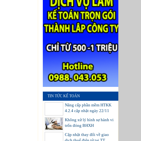
TIN TỨC KẾ TOÁN
Nâng cấp phần mềm HTKK
4.2.4 cập nhật ngày 22/11
Không xử lý hình sự hành vi
trốn đóng BHXH
Cập nhật thay đổi về giao
dịch thuế điện tử tại TT