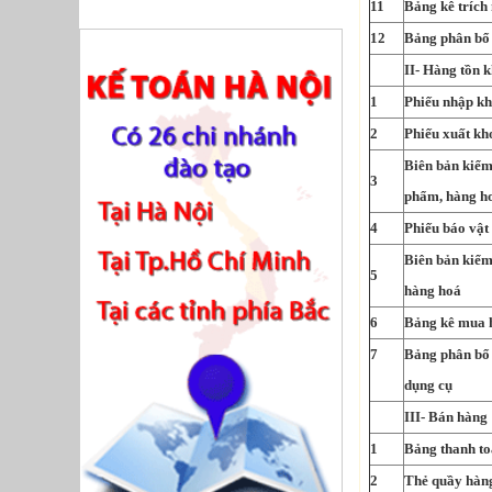
11
Bảng kê trích
12
Bảng phân bổ 
II- Hàng tồn 
1
Phiếu nhập k
2
Phiếu xuất kh
Biên bản kiểm
3
phẩm, hàng h
4
Phiếu báo vật 
Biên bản kiểm 
5
hàng hoá
6
Bảng kê mua 
7
Bảng phân bổ n
dụng cụ
III- Bán hàng
1
Bảng thanh to
2
Thẻ quầy hàn