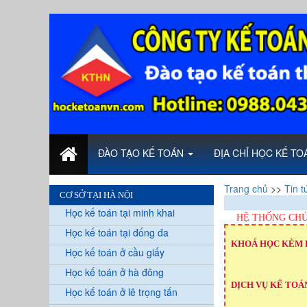
ĐÀO TẠO KẾ TOÁN
ĐỊA CHỈ HỌC KẾ T
Trang chủ
>>
Tin t
CƠ SỞ TẠI HÀ NỘI
Học kế toán tại minh khai
HỆ THỐNG CHỨ
Học kế toán tại đống đa
KHOÁ HỌC KÈM 
Học kế toán ở cầu giấy
Học kế toán ở hà đông
DỊCH VỤ KẾ TOÁN
Học kế toán ở lê trọng tấn