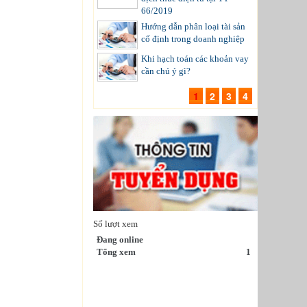
66/2019
Hướng dẫn phân loại tài sản
cố định trong doanh nghiệp
Khi hạch toán các khoản vay
cần chú ý gì?
1
2
3
4
Số lượt xem
Đang online
Tổng xem
1