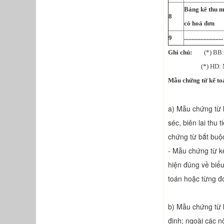
Bảng kê thu 
8
có hoá đơn
9
..........................
Ghi chú:
(*) BB: M
(*) HD: Mẫu 
Mẫu chứng từ kế to
a) Mẫu chứng từ k
séc, biên lai thu 
chứng từ bắt buộ
- Mẫu chứng từ k
hiện đúng về biểu
toán hoặc từng đơ
b) Mẫu chứng từ 
định; ngoài các n