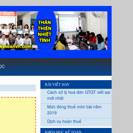
ỌC
BÀI VIẾT HAY
Cách xử lý hoá đơn GTGT viết sai
mới nhất
Mức đóng thuế môn bài năm
2019
Dịch vụ hoàn thuế
KHÓA HỌC KẾ TOÁN