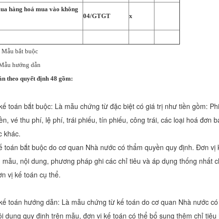
mua hàng hoá mua vào không
04/GTGT
x
ẫu bắt buộc
hướng dẫn
án theo quyết định 48 gồm:
ế toán bắt buộc: Là mẫu chứng từ đặc biệt có giá trị như tiền gồm: Phi
tiền, vé thu phí, lệ phí, trái phiếu, tín phiếu, công trái, các loại hoá đơ
c khác.
ế toán bắt buộc do cơ quan Nhà nước có thẩm quyền quy định. Đơn vị 
 mẫu, nội dung, phương pháp ghi các chỉ tiêu và áp dụng thống nhất c
n vị kế toán cụ thể.
kế toán hướng dẫn: Là mẫu chứng từ kế toán do cơ quan Nhà nước c
ội dung quy định trên mẫu, đơn vị kế toán có thể bổ sung thêm chỉ tiêu