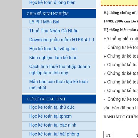
Học kế toán ở long biên
Hệ thống chứng từ 
CHIA SẺ KINH NGHIỆM
Lệ Phí Môn Bài
14/09/2006 của Bộ t
Thuế Thu Nhập Cá Nhân
Hệ thống biểu mẫu 
Hệ thống biểu mẫ
Download phần mềm HTKK 4.1.1
- Chứng từ kế to
Học kế toán tại vũng tàu
+ Chứng từ kế toá
Kinh nghiệm làm kế toán
+ Chứng từ kế to
Cách tính thuế thu nhập doanh
nghiệp tạm tính quý
+ Chứng từ kế to
Mẫu báo cáo thực tập kế toán
+ Chứng từ kế toá
mới nhất
+ Chứng từ kế toá
- Chứng từ kế to
CƠ SỞ TẠI CÁC TỈNH
Học kế toán tại thủ đức
văn bản đã ban h
Học kế toán tại tphcm
DANH MỤC CHỨNG
Học kế toán tại bắc ninh
Học kế toán tại hải phòng
TT