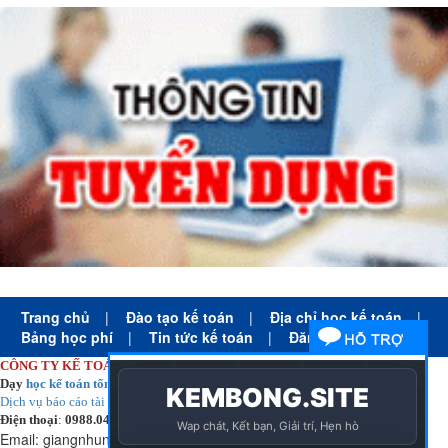
Trang chủ
|
Đào tạo kế toán
|
Địa chỉ học kế toán
|
Bảng học phí
|
Tin tức kế toán
|
Đăng ký học
CÔNG TY KẾ TOÁN HÀ NỘI
Dạy
học kế toán tổng hợp
thực tế cấp tốc mọi trình độ
Dịch vụ báo cáo tài chính
chuyên nghiệp uy tín giá rẻ
Điện thoại
:
0988.043.053
Email:
giangnhungkthn@gmail.com