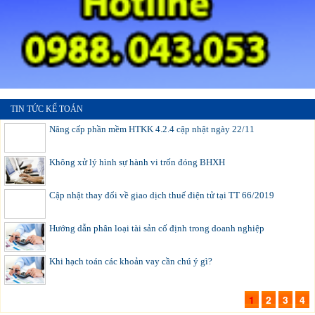
TIN TỨC KẾ TOÁN
Nâng cấp phần mềm HTKK 4.2.4 cập nhật ngày 22/11
Không xử lý hình sự hành vi trốn đóng BHXH
Cập nhật thay đổi về giao dịch thuế điện tử tại TT 66/2019
Hướng dẫn phân loại tài sản cố định trong doanh nghiệp
Khi hạch toán các khoản vay cần chú ý gì?
1
2
3
4