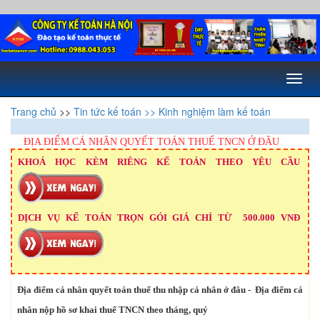
Toggl
naviga
Trang chủ
>>
Tin tức kế toán
>> Kinh nghiệm làm kế toán
ĐỊA ĐIỂM CÁ NHÂN QUYẾT TOÁN THUẾ TNCN Ở ĐÂU
KHOÁ HỌC KÈM RIÊNG KẾ TOÁN THEO YÊU CẦU
DỊCH VỤ KẾ TOÁN TRỌN GÓI GIÁ CHỈ TỪ 500.000 VNĐ
Địa điểm cá nhân quyết toán thuế thu nhập cá nhân ở đâu - Địa điểm cá
nhân nộp hồ sơ khai thuế TNCN theo tháng, quý