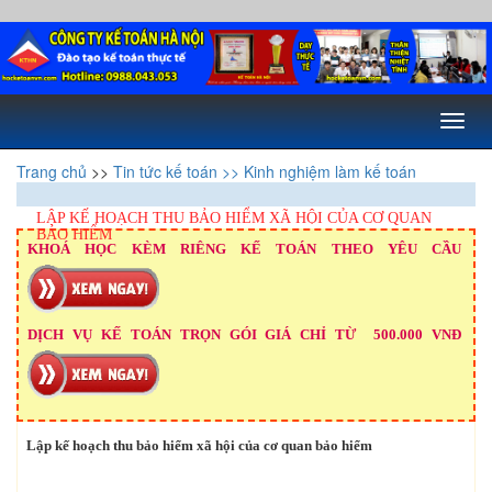
Toggl
naviga
Trang chủ
>>
Tin tức kế toán
>> Kinh nghiệm làm kế toán
LẬP KẾ HOẠCH THU BẢO HIỂM XÃ HỘI CỦA CƠ QUAN
BẢO HIỂM
KHOÁ HỌC KÈM RIÊNG KẾ TOÁN THEO YÊU CẦU
DỊCH VỤ KẾ TOÁN TRỌN GÓI GIÁ CHỈ TỪ 500.000 VNĐ
Lập kế hoạch thu bảo hiểm xã hội của cơ quan bảo hiểm