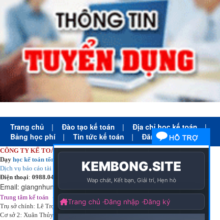
Trang chủ
|
Đào tạo kế toán
|
Địa chỉ học kế toán
|
Bảng học phí
|
Tin tức kế toán
|
Đăng ký học
CÔNG TY KẾ TOÁN HÀ NỘI
Dạy
học kế toán tổng hợp
thực tế cấp tốc mọi trình độ
Dịch vụ báo cáo tài chính
chuyên nghiệp uy tín giá rẻ
Điện thoại
:
0988.043.053
Email:
giangnhungkthn@gmail.com
-
ạy
tại:
Trung tâm kế toán
Công ty
kế toán hà nội
d
học kế toán
Trụ sở chính: Lê Trọng Tấn - Thanh Xuân - Hà Nội
Cơ sở 2: Xuân Thủy - Cầu Giấy - Hà Nội