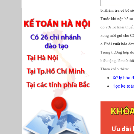
b. Kiểm tra có bỏ s
Trước khi nộp hồ s
đó với Tờ khai thu
xong mới gửi cho CQ t
c. Phải xuất hóa đơn đ
Trong trường hợp do
biếu tặng, làm từ th
Tham khảo thêm:
Xử lý hóa đ
Học kế toán