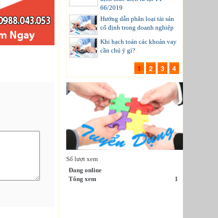
66/2019
Hướng dẫn phân loại tài sản
cố định trong doanh nghiệp
Khi hạch toán các khoản vay
cần chú ý gì?
1
2
3
4
Số lượt xem
Đang online
Tổng xem
1