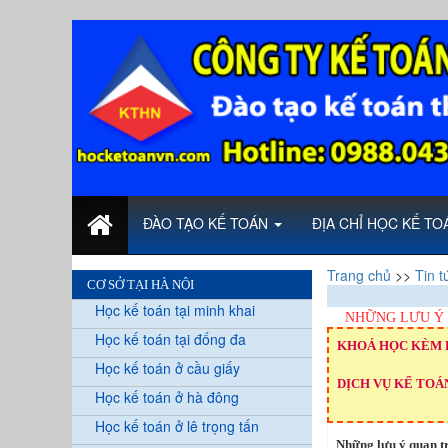
ĐÀO TẠO KẾ TOÁN
ĐỊA CHỈ HỌC KẾ T
Trang chủ
>>
Tin t
CƠ SỞ TẠI HÀ NỘI
Học kế toán tại minh khai
NHỮNG LƯU Ý 
Học kế toán tại đống đa
KHOÁ HỌC KÈM 
Học kế toán ở cầu giấy
DỊCH VỤ KẾ TOÁN
Học kế toán ở hà đông
Học kế toán ở lê trọng tấn
Những lưu ý quan t