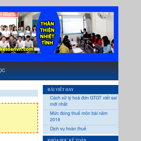
ỌC
BÀI VIẾT HAY
Cách xử lý hoá đơn GTGT viết sai
mới nhất
Mức đóng thuế môn bài năm
2019
Dịch vụ hoàn thuế
KHÓA HỌC KẾ TOÁN