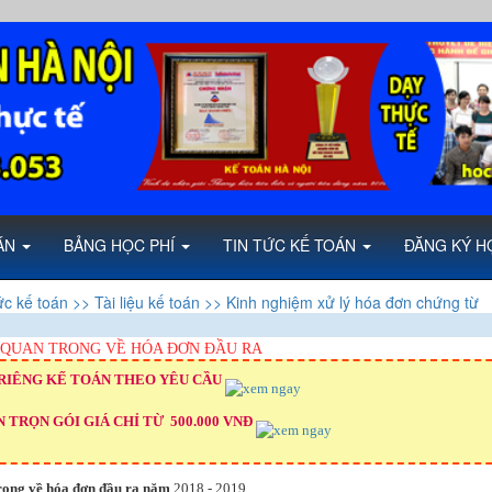
OÁN
BẢNG HỌC PHÍ
TIN TỨC KẾ TOÁN
ĐĂNG KÝ H
ức kế toán
>> Tài liệu kế toán
>> Kinh nghiệm xử lý hóa đơn chứng từ
QUAN TRONG VỀ HÓA ĐƠN ĐẦU RA
RIÊNG KẾ TOÁN THEO YÊU CẦU
 TRỌN GÓI GIÁ CHỈ TỪ 500.000 VNĐ
rong về hóa đơn đầu ra năm
2018 - 2019