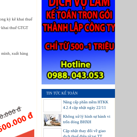
ong kỳ kê khai thuế
ờ khai thuế GTGT
 mình, xuất hàng
TIN TỨC KẾ TOÁN
Nâng cấp phần mềm HTKK
4.2.4 cập nhật ngày 22/11
Không xử lý hình sự hành vi
trốn đóng BHXH
Cập nhật thay đổi về giao
dịch thuế điện tử tại TT