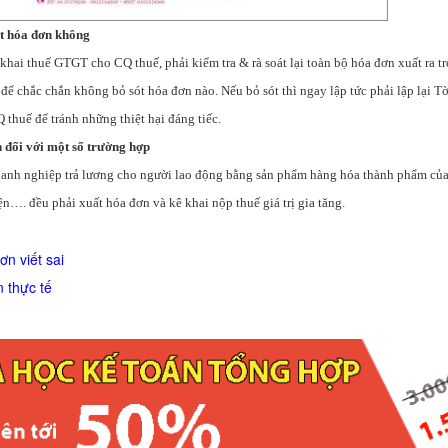
ót hóa đơn không
ơ khai thuế GTGT cho CQ thuế, phải kiểm tra & rà soát lại toàn bộ hóa đơn xuất ra tr
ế, để chắc chắn không bỏ sót hóa đơn nào. Nếu bỏ sót thì ngay lập tức phải lập lại T
huế để tránh những thiệt hại đáng tiếc.
ối với một số trường hợp
anh nghiệp trả lương cho người lao động bằng sản phẩm hàng hóa thành phẩm của
iện…. đều phải xuất hóa đơn và kê khai nộp thuế giá trị gia tăng.
ơn viết sai
 thực tế