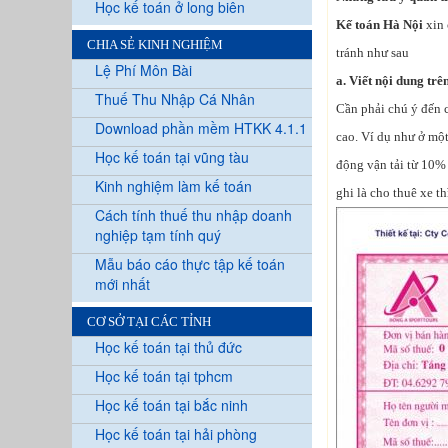
Học kế toán ở long biên
Kế toán Hà Nội
xin 
CHIA SẺ KINH NGHIỆM
tránh như sau
Lệ Phí Môn Bài
a. Viết nội dung tr
Thuế Thu Nhập Cá Nhân
Cần phải chú ý đến c
Download phần mềm HTKK 4.1.1
cao. Ví dụ như ở một
Học kế toán tại vũng tàu
động vận tải từ 10%
Kinh nghiệm làm kế toán
ghi là cho thuê xe th
Cách tính thuế thu nhập doanh
nghiệp tạm tính quý
Mẫu báo cáo thực tập kế toán
mới nhất
CƠ SỞ TẠI CÁC TỈNH
Học kế toán tại thủ đức
Học kế toán tại tphcm
Học kế toán tại bắc ninh
Học kế toán tại hải phòng