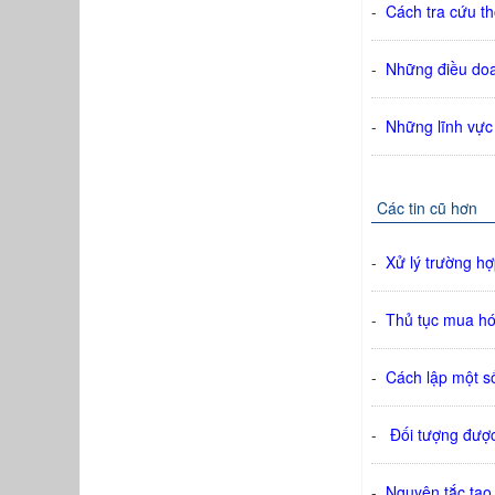
-
Cách tra cứu th
-
Những điều doa
-
Những lĩnh vực
Các tin cũ hơn
-
Xử lý trường h
-
Thủ tục mua hó
-
Cách lập một số
-
Đối tượng được 
-
Nguyên tắc tạo