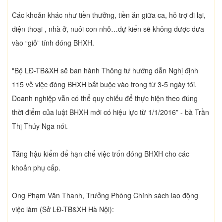
Các khoản khác như tiền thưởng, tiền ăn giữa ca, hỗ trợ đi lại,
điện thoại , nhà ở, nuôi con nhỏ…dự kiến sẽ không được đưa
vào “giỏ” tính đóng BHXH.
"Bộ LĐ-TB&XH sẽ ban hành Thông tư hướng dẫn Nghị định
115 về việc đóng BHXH bắt buộc vào trong từ 3-5 ngày tới.
Doanh nghiệp vẫn có thể quy chiếu để thực hiện theo đúng
thời điểm của luật BHXH mới có hiệu lực từ 1/1/2016” - bà Trần
Thị Thúy Nga nói.
Tăng hậu kiểm để hạn chế việc trốn đóng BHXH cho các
khoản phụ cấp.
Ông Phạm Văn Thanh, Trưởng Phòng Chính sách lao động
việc làm (Sở LĐ-TB&XH Hà Nội):