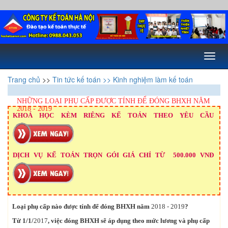
Toggl
naviga
Trang chủ
>>
Tin tức kế toán
>> Kinh nghiệm làm kế toán
NHỮNG LOẠI PHỤ CẤP ĐƯỢC TÍNH ĐỂ ĐÓNG BHXH NĂM
2018 - 2019
KHOÁ HỌC KÈM RIÊNG KẾ TOÁN THEO YÊU CẦU
DỊCH VỤ KẾ TOÁN TRỌN GÓI GIÁ CHỈ TỪ 500.000 VNĐ
Loại phụ cấp nào được tính để đóng BHXH năm
2018 - 2019
?
Từ 1/1/
2017
, việc đóng BHXH sẽ áp dụng theo mức lương và phụ cấp