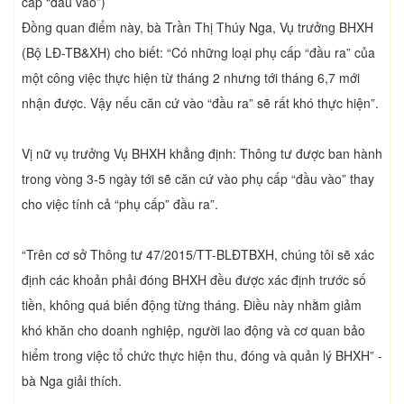
cấp “đầu vào”)
Đồng quan điểm này, bà Trần Thị Thúy Nga, Vụ trưởng BHXH
(Bộ LĐ-TB&XH) cho biết: “Có những loại phụ cấp “đầu ra” của
một công việc thực hiện từ tháng 2 nhưng tới tháng 6,7 mới
nhận được. Vậy nếu căn cứ vào “đầu ra” sẽ rất khó thực hiện”.
Vị nữ vụ trưởng Vụ BHXH khẳng định: Thông tư được ban hành
trong vòng 3-5 ngày tới sẽ căn cứ vào phụ cấp “đầu vào” thay
cho việc tính cả “phụ cấp” đầu ra”.
“Trên cơ sở Thông tư 47/2015/TT-BLĐTBXH, chúng tôi sẽ xác
định các khoản phải đóng BHXH đều được xác định trước số
tiền, không quá biến động từng tháng. Điều này nhằm giảm
khó khăn cho doanh nghiệp, người lao động và cơ quan bảo
hiểm trong việc tổ chức thực hiện thu, đóng và quản lý BHXH” -
bà Nga giải thích.