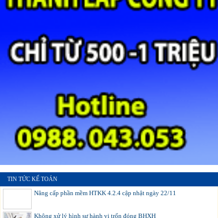
TIN TỨC KẾ TOÁN
Nâng cấp phần mềm HTKK 4.2.4 cập nhật ngày 22/11
Không xử lý hình sự hành vi trốn đóng BHXH