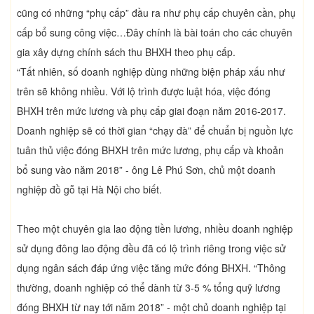
cũng có những “phụ cấp” đầu ra như phụ cấp chuyên cần, phụ
cấp bổ sung công việc…Đây chính là bài toán cho các chuyên
gia xây dựng chính sách thu BHXH theo phụ cấp.
“Tất nhiên, số doanh nghiệp dùng những biện pháp xấu như
trên sẽ không nhiều. Với lộ trình được luật hóa, việc đóng
BHXH trên mức lương và phụ cấp giai đoạn năm 2016-2017.
Doanh nghiệp sẽ có thời gian “chạy đà” để chuẩn bị nguồn lực
tuân thủ việc đóng BHXH trên mức lương, phụ cấp và khoản
bổ sung vào năm 2018” - ông Lê Phú Sơn, chủ một doanh
nghiệp đồ gỗ tại Hà Nội cho biết.
Theo một chuyên gia lao động tiền lương, nhiều doanh nghiệp
sử dụng đông lao động đều đã có lộ trình riêng trong việc sử
dụng ngân sách đáp ứng việc tăng mức đóng BHXH. “Thông
thường, doanh nghiệp có thể dành từ 3-5 % tổng quỹ lương
đóng BHXH từ nay tới năm 2018” - một chủ doanh nghiệp tại