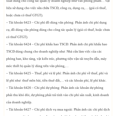
xuất dùng cho công tác quản lý doanh nghiệp như văn phòng phẩm… vật
liệu sử dụng cho việc sửa chữa TSCĐ, công cụ, dụng cụ,… (giá có thuế,
hoặc chưa có thuế GTGT).
– Tài khoản 6423 – Chi phí đồ dùng văn phòng: Phản ánh chi phí dụng
cụ, đồ dùng văn phòng dùng cho công tác quản lý (giá có thuế, hoặc chưa
có thuế GTGT).
– Tài khoản 6424 – Chi phí khấu hao TSCĐ: Phản ánh chi phí khấu hao
TSCĐ dùng chung cho doanh nghiệp như: Nhà cửa làm việc của các
phòng ban, kho tàng, vật kiến trúc, phương tiện vận tải truyền dẫn, máy
móc thiết bị quản lý dùng trên văn phòng,…
– Tài khoản 6425 – Thuế, phí và lệ phí: Phản ánh chi phí về thuế, phí và
lệ phí như: thuế môn bài, tiền thuê đất,… và các khoản phí, lệ phí khác.
– Tài khoản 6426 – Chi phí dự phòng: Phản ánh các khoản dự phòng
phải thu khó đòi, dự phòng phải trả tính vào chi phí sản xuất, kinh doanh
của doanh nghiệp.
– Tài khoản 6427 – Chi phí dịch vụ mua ngoài: Phản ánh các chi phí dịch