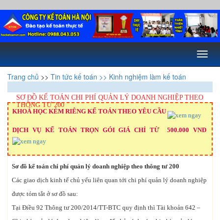
Toggl
naviga
Trang chủ
>>
Tin tức kế toán
>> Kinh nghiệm làm kế toán
SƠ ĐỒ KẾ TOÁN CHI PHÍ QUẢN LÝ DOANH NGHIỆP THEO
THÔNG TƯ 200
KHOÁ HỌC KÈM RIÊNG KẾ TOÁN THEO YÊU CẦU
DỊCH VỤ KẾ TOÁN TRỌN GÓI GIÁ CHỈ TỪ 500.000 VNĐ
Sơ đồ kế toán chi phí quản lý doanh nghiệp theo thông tư 200
Các giao dịch kinh tế chủ yếu liên quan tới chi phí quản lý doanh nghiệp
được tóm tắt ở sơ đồ sau:
Tại Điều 92 Thông tư 200/2014/TT-BTC quy định thì Tài khoản 642 –