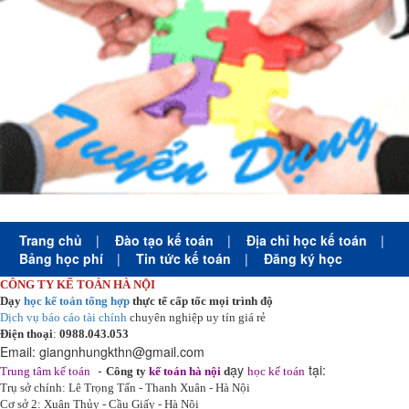
Trang chủ
|
Đào tạo kế toán
|
Địa chỉ học kế toán
|
Bảng học phí
|
Tin tức kế toán
|
Đăng ký học
CÔNG TY KẾ TOÁN HÀ NỘI
Dạy
học kế toán tổng hợp
thực tế cấp tốc mọi trình độ
Dịch vụ báo cáo tài chính
chuyên nghiệp uy tín giá rẻ
Điện thoại
:
0988.043.053
Email:
giangnhungkthn@gmail.com
-
ạy
tại:
Trung tâm kế toán
Công ty
kế toán hà nội
d
học kế toán
Trụ sở chính: Lê Trọng Tấn - Thanh Xuân - Hà Nội
Cơ sở 2: Xuân Thủy - Cầu Giấy - Hà Nội