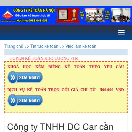
Toggl
naviga
Trang chủ
>>
Tin tức kế toán
>> Việc làm kế toán
TUYỂN KẾ TOÁN KHO LƯƠNG 7TR
KHOÁ HỌC KÈM RIÊNG KẾ TOÁN THEO YÊU CẦU
DỊCH VỤ KẾ TOÁN TRỌN GÓI GIÁ CHỈ TỪ 500.000 VNĐ
Công ty TNHH DC Car cần