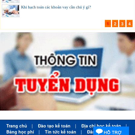
Khi hạch toán các khoản vay cần chú ý gì?
1
2
3
4
Trang chủ
|
Đào tạo kế toán
|
Địa chỉ học kế toán
|
Bảng học phí
|
Tin tức kế toán
|
Đăng ký học