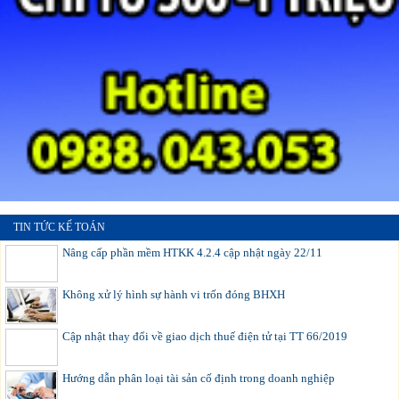
TIN TỨC KẾ TOÁN
Nâng cấp phần mềm HTKK 4.2.4 cập nhật ngày 22/11
Không xử lý hình sự hành vi trốn đóng BHXH
Cập nhật thay đổi về giao dịch thuế điện tử tại TT 66/2019
Hướng dẫn phân loại tài sản cố định trong doanh nghiệp