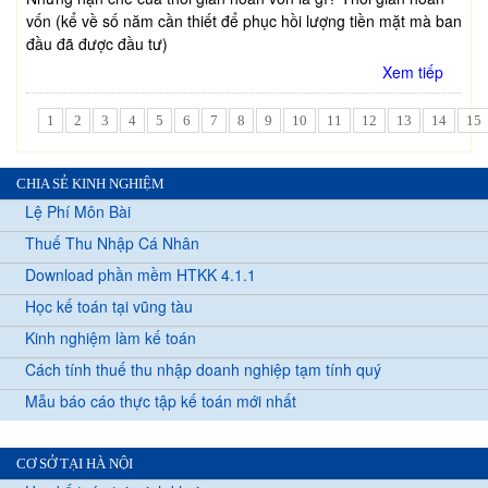
vốn (kể về số năm cần thiết để phục hồi lượng tiền mặt mà ban
đầu đã được đầu tư)
Xem tiếp
1
2
3
4
5
6
7
8
9
10
11
12
13
14
15
CHIA SẺ KINH NGHIỆM
Lệ Phí Môn Bài
Thuế Thu Nhập Cá Nhân
Download phần mềm HTKK 4.1.1
Học kế toán tại vũng tàu
Kinh nghiệm làm kế toán
Cách tính thuế thu nhập doanh nghiệp tạm tính quý
Mẫu báo cáo thực tập kế toán mới nhất
CƠ SỞ TẠI HÀ NỘI