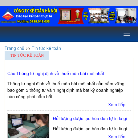
Toggl
naviga
Trang chủ
>>
Tin tức kế toán
TIN TỨC KẾ TOÁN
Các Thông tư nghị định về thuế môn bài mới nhất
Thông tư nghị định về thuế môn bài mới nhất cần nắm vững
bao gồm 5 thông tư và 1 nghị định mà bất kỳ doanh nghiệp
nào cũng phải nắm bắt
Xem tiếp
Đối tượng được tạo hóa đơn tự in là gì
Đối tượng được tạo hóa đơn tự in là gì
Xem tiếp