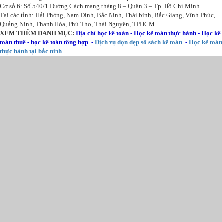
Cơ sở 6: Số 540/1 Đường Cách mạng tháng 8 – Quận 3 – Tp. Hồ Chí Minh.
Tại các tỉnh: Hải Phòng, Nam Định, Bắc Ninh, Thái bình, Bắc Giang, Vĩnh Phúc,
Quảng Ninh, Thanh Hóa, Phú Thọ, Thái Nguyên, TPHCM
XEM THÊM DANH MỤC:
Địa chỉ học kế toán
-
Học kế toán thực hành
-
Học kế
toán thuế
-
học kế toán tổng hợp
-
Dịch vụ dọn dẹp sổ sách kế toán
-
Học kế toán
thực hành tại bắc ninh