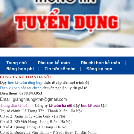
Trang chủ
|
Đào tạo kế toán
|
Địa chỉ học kế toán
|
Bảng học phí
|
Tin tức kế toán
|
Đăng ký học
CÔNG TY KẾ TOÁN HÀ NỘI
Dạy
học kế toán tổng hợp
thực tế cấp tốc mọi trình độ
Dịch vụ báo cáo tài chính
chuyên nghiệp uy tín giá rẻ
Điện thoại
:
0988.043.053
Email:
giangnhungkthn@gmail.com
-
ạy
tại:
Trung tâm kế toán
Công ty
kế toán hà nội
d
học kế toán
Trụ sở chính: Lê Trọng Tấn - Thanh Xuân - Hà Nội
Cơ sở 2: Xuân Thủy - Cầu Giấy - Hà Nội
Cơ sở 3: KĐ Việt Hưng - Long Biên - Hà Nội
Cơ sở 4: Quang Trung - Hà Đông - Hà Nội
Cơ sở 5: Đường Lê Văn Thịnh – P. Suối Hoa– Tp. Bắc Ninh.