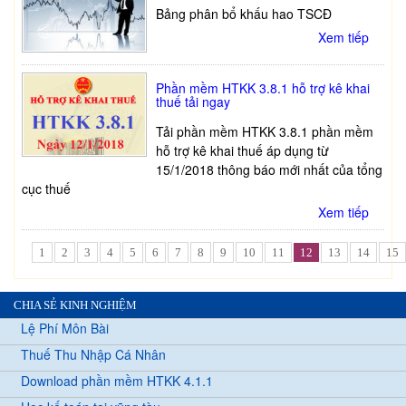
Bảng phân bổ khấu hao TSCĐ
Xem tiếp
Phần mềm HTKK 3.8.1 hỗ trợ kê khai
thuế tải ngay
Tải phần mềm HTKK 3.8.1 phần mềm
hỗ trợ kê khai thuế áp dụng từ
15/1/2018 thông báo mới nhất của tổng
cục thuế
Xem tiếp
1
2
3
4
5
6
7
8
9
10
11
12
13
14
15
CHIA SẺ KINH NGHIỆM
Lệ Phí Môn Bài
Thuế Thu Nhập Cá Nhân
Download phần mềm HTKK 4.1.1