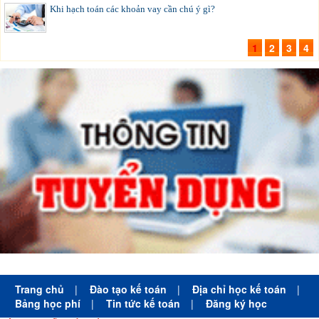
Khi hạch toán các khoản vay cần chú ý gì?
1
2
3
4
Trang chủ
|
Đào tạo kế toán
|
Địa chỉ học kế toán
|
Bảng học phí
|
Tin tức kế toán
|
Đăng ký học