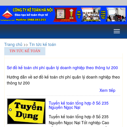
Toggl
naviga
Trang chủ
>>
Tin tức kế toán
TIN TỨC KẾ TOÁN
Sơ đồ kế toán chi phí quản lý doanh nghiệp theo thông tư 200
Hướng dẫn về sơ đồ kế toán chi phí quản lý doanh nghiệp theo
thông tư 200
Xem tiếp
Tuyển kế toán tổng hợp ở Số 235
Nguyễn Ngọc Nại
Tuyển kế toán tổng hợp ở Số 235
Nguyễn Ngọc Nại Tốt nghiệp Cao