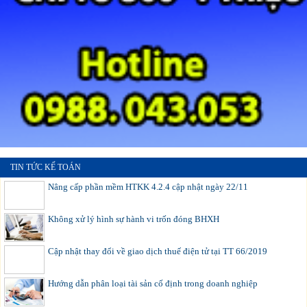
TIN TỨC KẾ TOÁN
Nâng cấp phần mềm HTKK 4.2.4 cập nhật ngày 22/11
Không xử lý hình sự hành vi trốn đóng BHXH
Cập nhật thay đổi về giao dịch thuế điện tử tại TT 66/2019
Hướng dẫn phân loại tài sản cố định trong doanh nghiệp