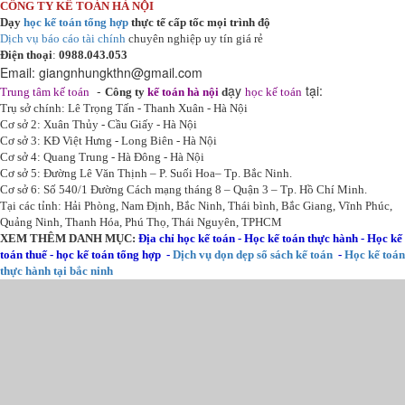
CÔNG TY KẾ TOÁN HÀ NỘI
Dạy
học kế toán tổng hợp
thực tế cấp tốc mọi trình độ
Dịch vụ báo cáo tài chính
chuyên nghiệp uy tín giá rẻ
Điện thoại
:
0988.043.053
Email:
giangnhungkthn@gmail.com
-
ạy
tại:
Trung tâm kế toán
Công ty
kế toán hà nội
d
học kế toán
Trụ sở chính: Lê Trọng Tấn - Thanh Xuân - Hà Nội
Cơ sở 2: Xuân Thủy - Cầu Giấy - Hà Nội
Cơ sở 3: KĐ Việt Hưng - Long Biên - Hà Nội
Cơ sở 4: Quang Trung - Hà Đông - Hà Nội
Cơ sở 5: Đường Lê Văn Thịnh – P. Suối Hoa– Tp. Bắc Ninh.
Cơ sở 6: Số 540/1 Đường Cách mạng tháng 8 – Quận 3 – Tp. Hồ Chí Minh.
Tại các tỉnh: Hải Phòng, Nam Định, Bắc Ninh, Thái bình, Bắc Giang, Vĩnh Phúc,
Quảng Ninh, Thanh Hóa, Phú Thọ, Thái Nguyên, TPHCM
XEM THÊM DANH MỤC:
Địa chỉ học kế toán
-
Học kế toán thực hành
-
Học kế
toán thuế
-
học kế toán tổng hợp
-
Dịch vụ dọn dẹp sổ sách kế toán
-
Học kế toán
thực hành tại bắc ninh