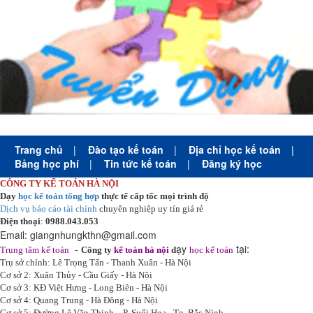
Trang chủ
|
Đào tạo kế toán
|
Địa chỉ học kế toán
|
Bảng học phí
|
Tin tức kế toán
|
Đăng ký học
CÔNG TY KẾ TOÁN HÀ NỘI
Dạy
học kế toán tổng hợp
thực tế cấp tốc mọi trình độ
Dịch vụ báo cáo tài chính
chuyên nghiệp uy tín giá rẻ
Điện thoại
:
0988.043.053
Email:
giangnhungkthn@gmail.com
-
ạy
tại:
Trung tâm kế toán
Công ty
kế toán hà nội
d
học kế toán
Trụ sở chính: Lê Trọng Tấn - Thanh Xuân - Hà Nội
Cơ sở 2: Xuân Thủy - Cầu Giấy - Hà Nội
Cơ sở 3: KĐ Việt Hưng - Long Biên - Hà Nội
Cơ sở 4: Quang Trung - Hà Đông - Hà Nội
Cơ sở 5: Đường Lê Văn Thịnh – P. Suối Hoa– Tp. Bắc Ninh.