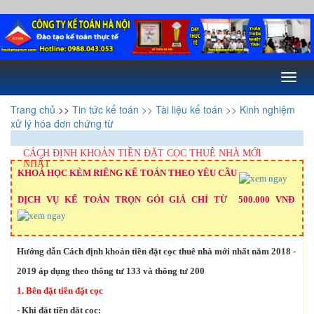
Toggl
naviga
Trang chủ
>>
Tin tức kế toán
>> Tài liệu kế toán
>> Kinh nghiệm
xử lý hóa đơn chứng từ
CÁCH ĐỊNH KHOẢN TIỀN ĐẶT CỌC THUÊ NHÀ MỚI
NHẤT
KHOÁ HỌC KÈM RIÊNG KẾ TOÁN THEO YÊU CẦU
DỊCH VỤ KẾ TOÁN TRỌN GÓI GIÁ CHỈ TỪ 500.000 VNĐ
Hướng dẫn Cách định khoản tiền đặt cọc thuê nhà mới nhất năm 2018 -
2019 áp dụng theo thông tư 133 và thông tư 200
1. Bên đặt tiền đặt cọc
- Khi đặt tiền đặt cọc: