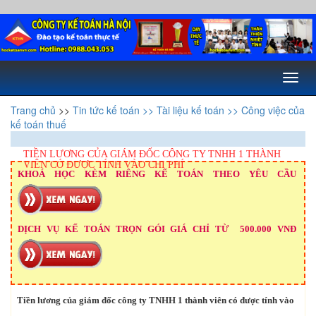
Toggl
naviga
Trang chủ
>>
Tin tức kế toán
>> Tài liệu kế toán
>> Công việc của
kế toán thuế
TIỀN LƯƠNG CỦA GIÁM ĐỐC CÔNG TY TNHH 1 THÀNH
VIÊN CÓ ĐƯỢC TÍNH VÀO CHI PHÍ
KHOÁ HỌC KÈM RIÊNG KẾ TOÁN THEO YÊU CẦU
DỊCH VỤ KẾ TOÁN TRỌN GÓI GIÁ CHỈ TỪ 500.000 VNĐ
Tiền lương của giám đốc công ty TNHH 1 thành viên có được tính vào