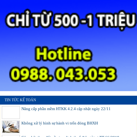
TIN TỨC KẾ TOÁN
Nâng cấp phần mềm HTKK 4.2.4 cập nhật ngày 22/11
Không xử lý hình sự hành vi trốn đóng BHXH