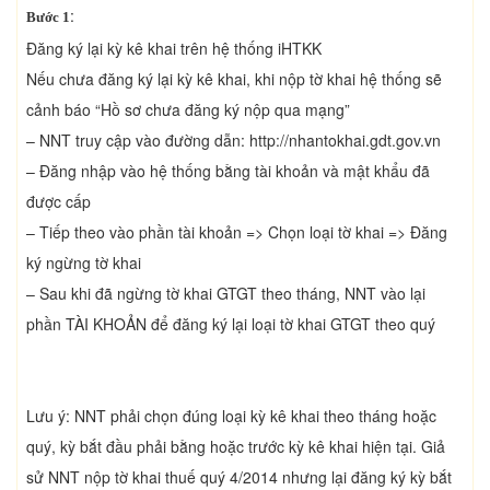
:
Bước 1
Đăng ký lại kỳ kê khai trên hệ thống iHTKK
Nếu chưa đăng ký lại kỳ kê khai, khi nộp tờ khai hệ thống sẽ
cảnh báo “Hồ sơ chưa đăng ký nộp qua mạng”
– NNT truy cập vào đường dẫn: http://nhantokhai.gdt.gov.vn
– Đăng nhập vào hệ thống bằng tài khoản và mật khẩu đã
được cấp
– Tiếp theo vào phần tài khoản => Chọn loại tờ khai => Đăng
ký ngừng tờ khai
– Sau khi đã ngừng tờ khai GTGT theo tháng, NNT vào lại
phần TÀI KHOẢN để đăng ký lại loại tờ khai GTGT theo quý
Lưu ý: NNT phải chọn đúng loại kỳ kê khai theo tháng hoặc
quý, kỳ bắt đầu phải bằng hoặc trước kỳ kê khai hiện tại. Giả
sử NNT nộp tờ khai thuế quý 4/2014 nhưng lại đăng ký kỳ bắt