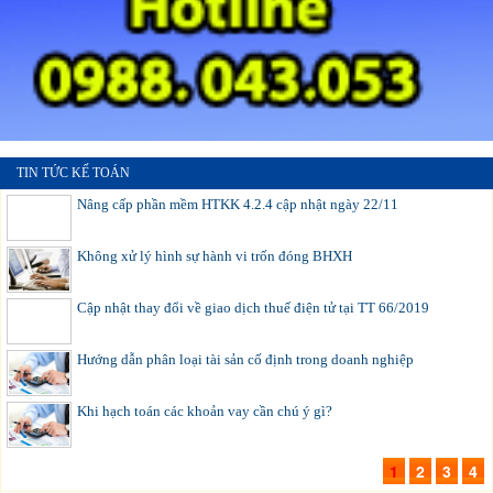
TIN TỨC KẾ TOÁN
Nâng cấp phần mềm HTKK 4.2.4 cập nhật ngày 22/11
Không xử lý hình sự hành vi trốn đóng BHXH
Cập nhật thay đổi về giao dịch thuế điện tử tại TT 66/2019
Hướng dẫn phân loại tài sản cố định trong doanh nghiệp
Khi hạch toán các khoản vay cần chú ý gì?
1
2
3
4