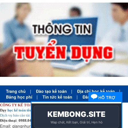
Trang chủ
|
Đào tạo kế toán
|
Địa chỉ học kế toán
|
Bảng học phí
|
Tin tức kế toán
|
Đăng ký học
CÔNG TY KẾ TOÁN HÀ NỘI
Dạy
học kế toán tổng hợp
thực tế cấp tốc mọi trình độ
Dịch vụ báo cáo tài chính
chuyên nghiệp uy tín giá rẻ
Điện thoại
:
0988.043.053
Email:
giangnhungkthn@gmail.com