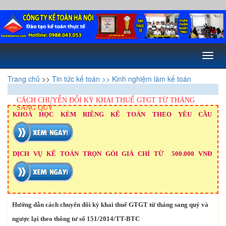
Toggl
naviga
Trang chủ
>>
Tin tức kế toán
>> Kinh nghiệm làm kế toán
CÁCH CHUYỂN ĐỔI KỲ KHAI THUẾ GTGT TỪ THÁNG
SANG QUÝ
KHOÁ HỌC KÈM RIÊNG KẾ TOÁN THEO YÊU CẦU
DỊCH VỤ KẾ TOÁN TRỌN GÓI GIÁ CHỈ TỪ 500.000 VNĐ
Hướng dẫn cách chuyển đổi kỳ khai thuế GTGT từ tháng sang quý và
ngược lại theo thông tư số 151/2014/TT-BTC