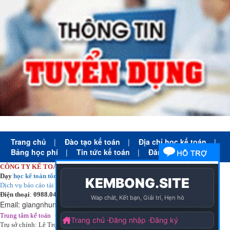
Trang chủ
|
Đào tạo kế toán
|
Địa chỉ học kế toán
|
Bảng học phí
|
Tin tức kế toán
|
Đăng ký học
CÔNG TY KẾ TOÁN HÀ NỘI
Dạy
học kế toán tổng hợp
thực tế cấp tốc mọi trình độ
Dịch vụ báo cáo tài chính
chuyên nghiệp uy tín giá rẻ
Điện thoại
:
0988.043.053
Email:
giangnhungkthn@gmail.com
-
ạy
tại:
Trung tâm kế toán
Công ty
kế toán hà nội
d
học kế toán
Trụ sở chính: Lê Trọng Tấn - Thanh Xuân - Hà Nội