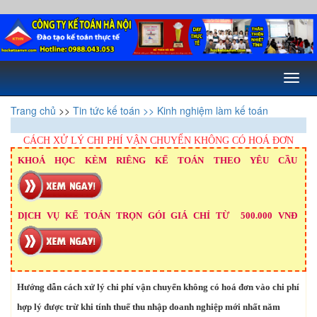
Toggl
naviga
Trang chủ
>>
Tin tức kế toán
>> Kinh nghiệm làm kế toán
CÁCH XỬ LÝ CHI PHÍ VẬN CHUYỂN KHÔNG CÓ HOÁ ĐƠN
KHOÁ HỌC KÈM RIÊNG KẾ TOÁN THEO YÊU CẦU
DỊCH VỤ KẾ TOÁN TRỌN GÓI GIÁ CHỈ TỪ 500.000 VNĐ
Hướng dẫn cách xử lý chi phí vận chuyển không có hoá đơn vào chi phí
hợp lý được trừ khi tính thuế thu nhập doanh nghiệp mới nhất năm