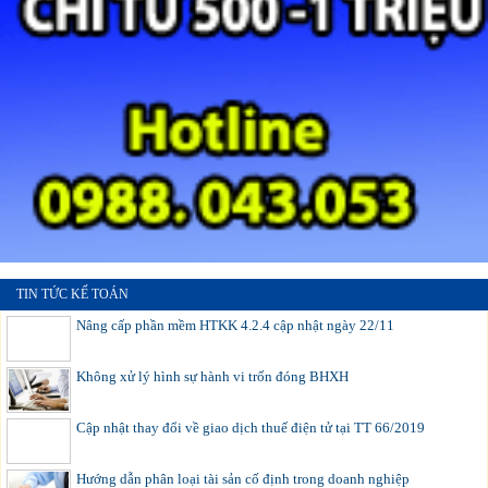
TIN TỨC KẾ TOÁN
Nâng cấp phần mềm HTKK 4.2.4 cập nhật ngày 22/11
Không xử lý hình sự hành vi trốn đóng BHXH
Cập nhật thay đổi về giao dịch thuế điện tử tại TT 66/2019
Hướng dẫn phân loại tài sản cố định trong doanh nghiệp