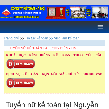
Toggl
naviga
Trang chủ
>>
Tin tức kế toán
>> Việc làm kế toán
TUYỂN NỮ KẾ TOÁN TẠI LONG BIÊN - HN
KHOÁ HỌC KÈM RIÊNG KẾ TOÁN THEO YÊU CẦU
DỊCH VỤ KẾ TOÁN TRỌN GÓI GIÁ CHỈ TỪ 500.000 VNĐ
Tuyển nữ kế toán tại Nguyễn