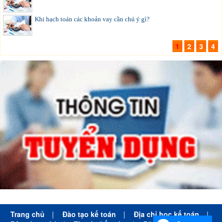
Khi hạch toán các khoản vay cần chú ý gì?
1
2
3
4
Trang chủ
|
Đào tạo kế toán
|
Địa chỉ học kế toán
|