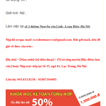
Giới tính :Nữ ,
Làm việc tại
số 3 đường Nguyễn văn Linh –Long Biên -Hà Nội
Nộp hồ sơ qua mail:
occidentmart.vn@gmail.com
. Khi gửi mail, tiêu đề
ghi rõ theo cấu trúc :
[Họ tên] + [Năm sinh]+[số điện thoại] + [Vị trí ứng tuyển] [Địa điểm làm
việc] hoặc Nộp trực tiếp tại Số 35, ngõ 61, Lạc Trung, Hà Nội
Liên hệ: 043.633.0236 – 01667164485