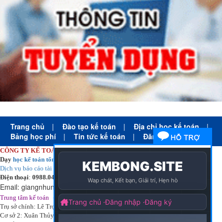
Trang chủ
|
Đào tạo kế toán
|
Địa chỉ học kế toán
|
Bảng học phí
|
Tin tức kế toán
|
Đăng ký học
CÔNG TY KẾ TOÁN HÀ NỘI
Dạy
học kế toán tổng hợp
thực tế cấp tốc mọi trình độ
Dịch vụ báo cáo tài chính
chuyên nghiệp uy tín giá rẻ
Điện thoại
:
0988.043.053
Email:
giangnhungkthn@gmail.com
-
ạy
tại:
Trung tâm kế toán
Công ty
kế toán hà nội
d
học kế toán
Trụ sở chính: Lê Trọng Tấn - Thanh Xuân - Hà Nội
Cơ sở 2: Xuân Thủy - Cầu Giấy - Hà Nội