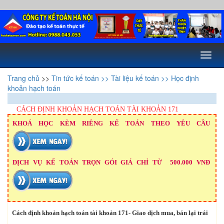
Toggl
naviga
Trang chủ
>>
Tin tức kế toán
>> Tài liệu kế toán
>> Học định
khoản hạch toán
CÁCH ĐỊNH KHOẢN HẠCH TOÁN TÀI KHOẢN 171
KHOÁ HỌC KÈM RIÊNG KẾ TOÁN THEO YÊU CẦU
DỊCH VỤ KẾ TOÁN TRỌN GÓI GIÁ CHỈ TỪ 500.000 VNĐ
Cách định khoản hạch toán tài khoản 171
- Giao dịch mua, bán lại trái