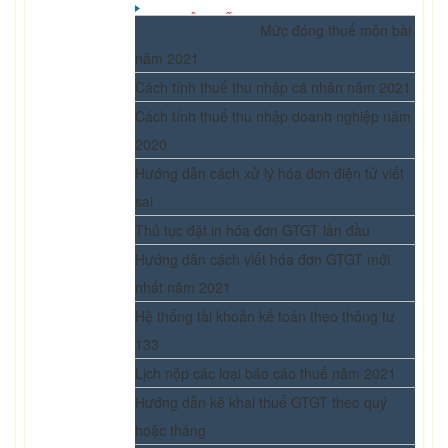
BẠN NÊN BIẾT
Mức đóng thuế môn bài
năm 2021
Cách tính thuế thu nhập cá nhân năm 2021
Cách tính thuế thu nhập doanh nghiệp năm
2020
Hướng dẫn cách xử lý hóa đơn điện tử viết
sai
Thủ tục đặt in hóa đơn GTGT lần đầu
Hướng dẫn cách viết hóa đơn GTGT mới
nhất năm 2021
Hệ thống tài khoản kế toán theo thông tư
133
Lịch nộp các loại báo cáo thuế năm 2021
Hướng dẫn kê khai thuế GTGT theo quý
hoặc tháng