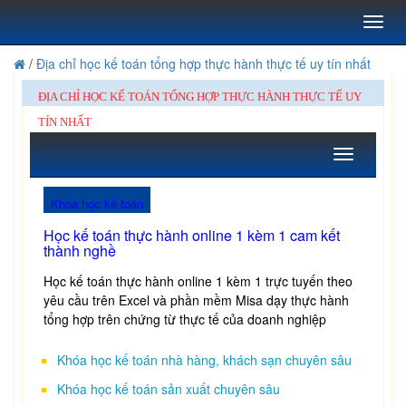
Toggl
naviga
/
Địa chỉ học kế toán tổng hợp thực hành thực tế uy tín nhất
ĐỊA CHỈ HỌC KẾ TOÁN TỔNG HỢP THỰC HÀNH THỰC TẾ UY
TÍN NHẤT
Toggle
navigation
Khóa học kế toán
Học kế toán thực hành online 1 kèm 1 cam kết
thành nghề
Học kế toán thực hành online 1 kèm 1 trực tuyến theo
yêu cầu trên Excel và phần mềm Misa dạy thực hành
tổng hợp trên chứng từ thực tế của doanh nghiệp
Khóa học kế toán nhà hàng, khách sạn chuyên sâu
Khóa học kế toán sản xuất chuyên sâu