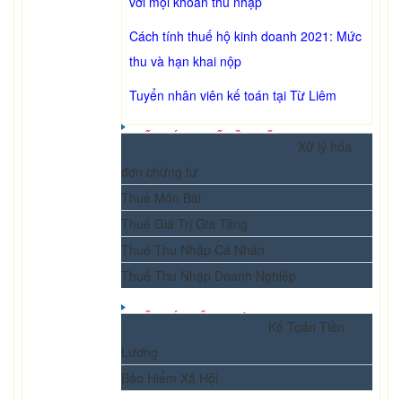
với mọi khoản thu nhập
Cách tính thuế hộ kinh doanh 2021: Mức
thu và hạn khai nộp
Tuyển nhân viên kế toán tại Từ Liêm
KẾ TOÁN THUẾ CẦN BIẾT
Xử lý hóa
đơn chứng từ
Thuế Môn Bài
Thuế Giá Trị Gia Tăng
Thuế Thu Nhập Cá Nhân
Thuế Thu Nhập Doanh Nghiệp
KẾ TOÁN TỔNG HỢP
Kế Toán Tiền
Lương
Bảo Hiểm Xã Hội