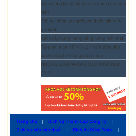
Cách đăng ký mã số thuế cá nhân cho nhân
viên
Thủ tục đăng ký người phụ thuộc giảm trừ
gia cảnh
Cách xây dựng thang bảng lương mới nhất
Tải phần mềm HTKK 4.2.4 và hướng dẫn
cách cài đặt sử dụng phần mềm
HƯỚNG DẪN LÀM BÁO CÁO THUẾ NĂM
2019
Trang chủ
|
Dịch Vụ Thành Lập Công Ty
|
Dịch vụ báo cáo thuế
|
Dịch Vụ Kiểm Toán
|