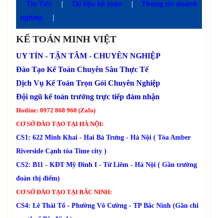
Tin Tức
|
Tài liệu kế toán
|
Thong tin doanh
nghiep
|
KẾ TOÁN MINH VIỆT
UY TÍN - TẬN TÂM - CHUYÊN NGHIỆP
Đào Tạo Kế Toán Chuyên Sâu Thực Tế
Dịch Vụ Kế Toán Trọn Gói Chuyên Nghiệp
Đội ngũ kế toán trưởng trực tiếp đảm nhận
Hotline: 0972 868 960 (Zalo)
CƠ SỞ ĐÀO TẠO TẠI HÀ NỘI:
CS1: 622 Minh Khai - Hai Bà Trưng - Hà Nội ( Tòa Amber
Riverside Cạnh tòa Time city )
CS2: B11 - KĐT Mỹ Đình I - Từ Liêm - Hà Nội ( Gần trường
đoàn thị điểm)
CƠ SỞ ĐÀO TẠO TẠI BẮC NINH:
CS4: Lê Thái Tổ - Phường Võ Cường - TP Bắc Ninh (Gần chi