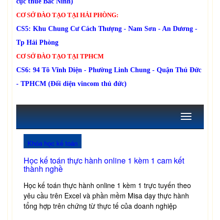
cục thuế Bắc Ninh)
CƠ SỞ ĐÀO TẠO TẠI HẢI PHÒNG:
CS5: Khu Chung Cư Cách Thượng - Nam Sơn - An Dương -
Tp Hải Phòng
CƠ SỞ ĐÀO TẠO TẠI TPHCM
CS6: 94 Tô Vĩnh Diện - Phường Linh Chung - Quận Thủ Đức
- TPHCM (Đối diện vincom thủ đức)
Toggle
navigation
Khóa học kế toán
Học kế toán thực hành online 1 kèm 1 cam kết
thành nghề
Học kế toán thực hành online 1 kèm 1 trực tuyến theo
yêu cầu trên Excel và phần mềm Misa dạy thực hành
tổng hợp trên chứng từ thực tế của doanh nghiệp