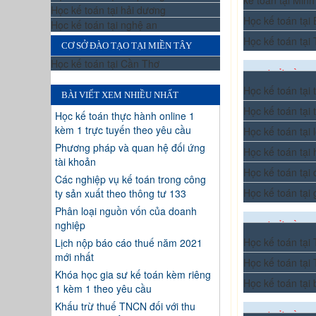
kế toán tại Minh
Học kế toán tại hải dương
Học kế toán tại
Học kế toán tại nghệ an
Học kế toán tại
CƠ SỞ ĐÀO TẠO TẠI MIỀN TÂY
Học kế toán tại Cần Thơ
CƠ SỞ ĐÀO T
Học kế toán tại
BÀI VIẾT XEM NHIỀU NHẤT
Học kế toán tại 
Học kế toán thực hành online 1
kèm 1 trực tuyến theo yêu cầu
Học kế toán tại 
Phương pháp và quan hệ đối ứng
Học kế toán tại
tài khoản
Học kế toán tại
Các nghiệp vụ kế toán trong công
Học kế toán tại 
ty sản xuất theo thông tư 133
Phân loại nguồn vốn của doanh
nghiệp
CƠ SỞ ĐÀO 
Học kế toán tạ
Lịch nộp báo cáo thuế năm 2021
mới nhất
Học kế toán tại
Khóa học gia sư kế toán kèm riêng
Học kế toán tại
1 kèm 1 theo yêu cầu
Khấu trừ thuế TNCN đối với thu
CƠ SỞ ĐÀO T