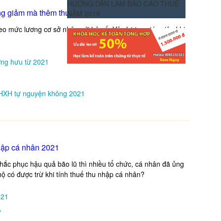
HƯỚNG DẪN LÀM BÁO CÁO THUẾ
ông giảm mà thêm thưởng 2021
NĂM 2019
eo mức lương cơ sở nhân với hệ số. Vậy lương giáo viên khi
ng hưu từ 2021
BHXH tự nguyện không 2021
nhập cá nhân 2021
hắc phục hậu quả bão lũ thì nhiều tổ chức, cá nhân đã ủng
 hộ có được trừ khi tính thuế thu nhập cá nhân?
021
?