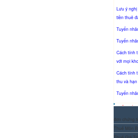
Lưu ý nghị
tiền thuê 
Tuyển nhân
Tuyển nhân
Cách tính 
với mọi kh
Cách tính 
thu và hạn
Tuyển nhân
KẾ TOÁN 
đơn chứng t
Thuế Môn B
Thuế Giá Tr