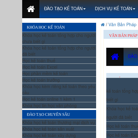
ĐÀO TẠO KẾ TOÁN
DỊCH VỤ KẾ TOÁN
/
Văn Bản Pháp 
KHÓA HỌC KẾ TOÁN
Khóa học kế toán tổng hợp cho người
VĂN BẢN PHÁP
chưa biết gì
Khóa học kế toán tổng hợp cho người
đã biết
ĐÀO
Học kế toán thuế
Học kế toán Excel
Học phần mềm kế toán
Học kế toán trưởng
KHÓA HỌC K
Khóa học kèm riêng kế toán theo yêu
kế toán tổng hợ
cầu
Học kế toán online 1 kèm 1
biết gì
Khóa học tin học văn phòng
Khóa học kế toá
ĐÀO TẠO CHUYÊN SÂU
người đã biết
Khóa học kế toán thương mại dịch vụ
Học kế toán thu
Khóa học kế toán sản xuất
Học kế toán Exc
Khóa học kế toán xây dựng