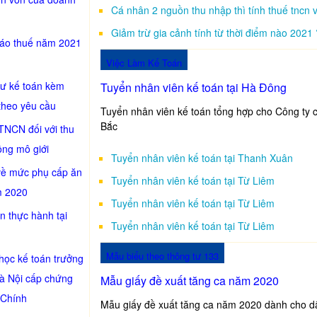
Cá nhân 2 nguồn thu nhập thì tính thuế tncn 
Giảm trừ gia cảnh tính từ thời điểm nào 2021 
cáo thuế năm 2021
Việc Làm Kế Toán
sư kế toán kèm
Tuyển nhân viên kế toán tại Hà Đông
theo yêu cầu
Tuyển nhân viên kế toán tổng hợp cho Công ty c
Bắc
TNCN đối với thu
ồng mô giới
Tuyển nhân viên kế toán tại Thanh Xuân
về mức phụ cấp ăn
Tuyển nhân viên kế toán tại Từ Liêm
m 2020
Tuyển nhân viên kế toán tại Từ Liêm
n thực hành tại
Tuyển nhân viên kế toán tại Từ Liêm
Mẫu biểu theo thông tư 133
học kế toán trưởng
Hà Nội cấp chứng
Mẫu giấy đề xuất tăng ca năm 2020
 Chính
Mẫu giấy đề xuất tăng ca năm 2020 dành cho d