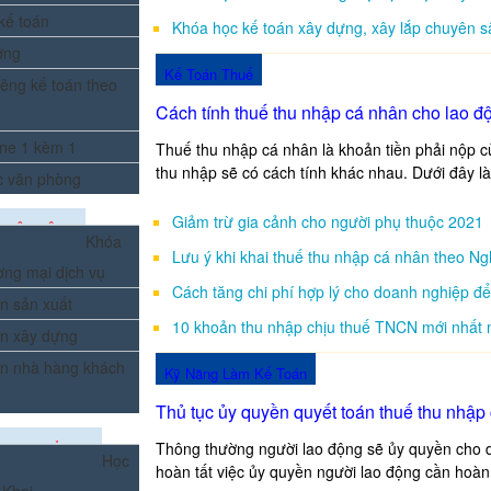
kế toán
Khóa học kế toán xây dựng, xây lắp chuyên s
ởng
Kế Toán Thuế
êng kế toán theo
Cách tính thuế thu nhập cá nhân cho lao đ
ine 1 kèm 1
Thuế thu nhập cá nhân là khoản tiền phải nộp củ
thu nhập sẽ có cách tính khác nhau. Dưới đây là
c văn phòng
Giảm trừ gia cảnh cho người phụ thuộc 2021
UYÊN SÂU
Khóa
Lưu ý khi khai thuế thu nhập cá nhân theo Ng
ơng mại dịch vụ
Cách tăng chi phí hợp lý cho doanh nghiệp 
n sản xuất
10 khoản thu nhập chịu thuế TNCN mới nhất
án xây dựng
án nhà hàng khách
Kỹ Năng Làm Kế Toán
Thủ tục ủy quyền quyết toán thuế thu nhập
Thông thường người lao động sẽ ủy quyền cho d
KHAI GIẢNG
Học
hoàn tất việc ủy quyền người lao động cần hoàn t