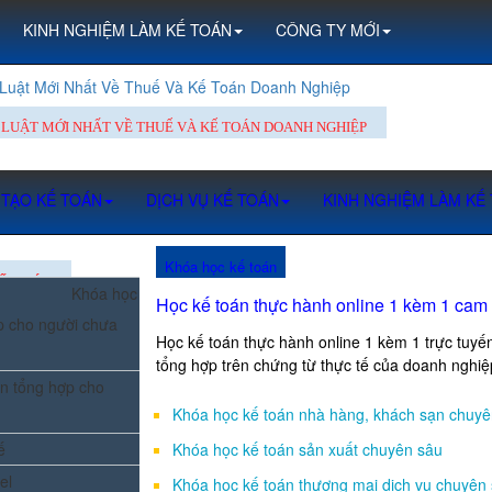
KINH NGHIỆM LÀM KẾ TOÁN
CÔNG TY MỚI
Luật Mới Nhất Về Thuế Và Kế Toán Doanh Nghiệp
 LUẬT MỚI NHẤT VỀ THUẾ VÀ KẾ TOÁN DOANH NGHIỆP
 TẠO KẾ TOÁN
DỊCH VỤ KẾ TOÁN
KINH NGHIỆM LÀM KẾ
Khóa học kế toán
Ế TOÁN
Khóa học
Học kế toán thực hành online 1 kèm 1 cam
p cho người chưa
Học kế toán thực hành online 1 kèm 1 trực tuy
tổng hợp trên chứng từ thực tế của doanh nghiệ
n tổng hợp cho
Khóa học kế toán nhà hàng, khách sạn chuyê
ế
Khóa học kế toán sản xuất chuyên sâu
el
Khóa học kế toán thương mại dịch vụ chuyên