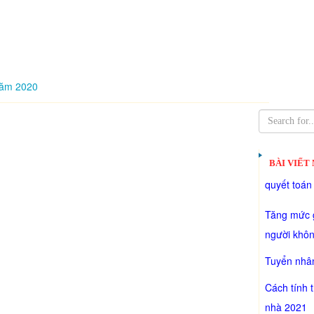
năm 2020
BÀI VIẾT
quyết toán
Tăng mức g
người khôn
Tuyển nhân
Cách tính 
nhà 2021