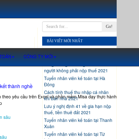
Go!
BÀI VIẾT MỚI NHẤT
Thủ tục ủy quyền quyết toán thuế
 TOÁN
CÔNG TY MỚI
thu nhập cá nhân 2021
Tăng mức giảm trừ gia cảnh: Nhiều
người không phải nộp thuế 2021
Tuyển nhân viên kế toán tại Hà
Đông
 kết thành nghề
Cách tính thuế thu nhập cá nhân
ến theo yêu cầu trên Excel và phần mềm Misa dạy thực hành
khi bán nhà 2021
p
Lưu ý nghị định 41 về gia hạn nộp
thuế, tiền thuê đất 2021
n sâu
Tuyển nhân viên kế toán tại Thanh
Xuân
Tuyển nhân viên kế toán tại Từ
 sâu