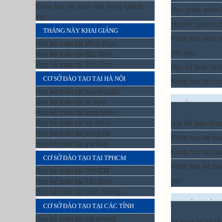
Khóa học kế toán nhà hàng khách
Học phần mềm 
sạn
Học kế toán trư
THÁNG NÀY KHAI GIẢNG
Khóa học kèm ri
Học kế toán tại Minh Khai
yêu cầu
Học kế toán tại Bắc Ninh
Học kế toán tại Thủ Đức
Học kế toán onl
CƠ SỞ ĐÀO TẠO TẠI HÀ NỘI
Khóa học tin họ
Học kế toán tại thanh xuân
Học kế toán tại từ liêm
ĐÀO TẠO CH
Học kế toán tại long biên
Học kế toán tại hà đông
học kế toán thư
Học kế toán tại đống đa
Khóa học kế toá
Học kế toán tại gia lâm
Khóa học kế to
CƠ SỞ ĐÀO TẠO TẠI TPHCM
Khóa học kế to
Học kế toán tại TPHCM
sạn
Học kế toán tại Tân Bình
Học kế toán tại bình dương
THÁNG NÀY 
CƠ SỞ ĐÀO TẠO TẠI CÁC TỈNH
Học kế toán tại hải phòng