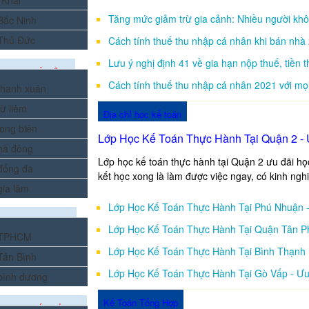
 Khai
Tăng mức giảm trừ gia cảnh: Nhiều người kh
 Bắc Ninh
 Thủ Đức
Cách tính thuế thu nhập cá nhân khi bán nhà
Lưu ý nghị định 41 về gia hạn nộp thuế, tiền 
ẠO TẠI HÀ NỘI
Cách tính thuế thu nhập cá nhân 2021 với mọ
 thanh xuân
từ liêm
Địa chỉ học kế toán
long biên
Lớp Học Kế Toán Thực Hành Tại Quận 2 - 
 hà đông
Lớp học kế toán thực hành tại Quận 2 ưu đãi h
 đống đa
kết học xong là làm được việc ngay, có kinh ngh
gia lâm
Lớp Học Kế Toán Thực Hành Tại Phú Nhuận 
TẠO TẠI TPHCM
Lớp Học Kế Toán Thực Hành Tại Quận Tân P
i TPHCM
Lớp Học Kế Toán Thực Hành Tại Bình Thạnh
 Tân Bình
Lớp Học Kế Toán Thực Hành Tại Gò Vấp - Ưu
 bình dương
Kế Toán Tổng Hợp
ẠO TẠI CÁC TỈNH