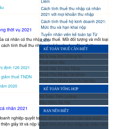
Liêm
âu
Cách tính thuế thu nhập cá nhân
2021 với mọi khoản thu nhập
Cách tính thuế hộ kinh doanh 2021:
Mức thu và hạn khai nộp
ộng thời vụ 2021
Tuyển nhân viên kế toán tại Từ
a cá nhân có thu nhập chịu thuế. Mỗi đối tượng và mỗi loại
Liêm
 cách tính thuế thu nhập cá nhân cho lao động thời vụ.
KẾ TOÁN THUẾ CẦN BIẾT
Xử lý hóa đơn chứng từ
Thuế Môn Bài
hị định 126 2021
Thuế Giá Trị Gia Tăng
Thuế Thu Nhập Cá Nhân
để giảm thuế TNDN
Thuế Thu Nhập Doanh Nghiệp
 năm 2020
KẾ TOÁN TỔNG HỢP
Kế Toán Tiền Lương
Bảo Hiểm Xã Hội
 cá nhân 2021
BẠN NÊN BIẾT
oanh nghiệp quyết toán thuế thu nhập cá nhân thay. Để
Mức đóng thuế môn bài năm 2021
hiện giấy tờ và nộp lại cho kế toán.
Cách tính thuế thu nhập cá nhân năm