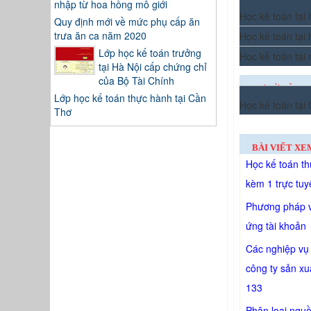
nhập từ hoa hồng mô giới
Học kế toán tại
Quy định mới về mức phụ cấp ăn
trưa ăn ca năm 2020
Học kế toán tại
Lớp học kế toán trưởng
Học kế toán tại
tại Hà Nội cấp chứng chỉ
của Bộ Tài Chính
CƠ SỞ ĐÀO T
Lớp học kế toán thực hành tại Cần
Học kế toán tại
TÂY
Thơ
BÀI VIẾT XE
Học kế toán th
kèm 1 trực tuy
Phương pháp v
ứng tài khoản
Các nghiệp vụ 
công ty sản xu
133
Phân loại ngu