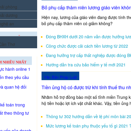
 hải phòng
Bỏ phụ cấp thâm niên lương giáo viên kh
 hải dương
Hiện nay, lương của giáo viên đang được tính th
bỏ phụ cấp thâm niên có giảm không?
 nghệ an
Đóng BHXH dưới 20 năm vẫn được hưởng lươ
ẠO TẠI MIỀN
 Cần Thơ
Công chức được cải cách tiền lương từ 2022
Đang hưởng trợ cấp thất nghiệp được đóng 
M NHIỀU NHẤT
Hướng dẫn tra cứu bảo hiểm y tế mới 2021
ực hành online 1
ến theo yêu cầu
Văn Bản Pháp Luật
à quan hệ đối
Tiền ủng hộ có được trừ khi tính thuế thu 
Nhằm hỗ trợ đồng bào một số tỉnh miền Trung k
hộ tiền hoặc lợi ích vật chất khác. Vậy, tiền ủng
kế toán trong
ất theo thông tư
Thông tư 302 hướng dẫn về lệ phí môn bài 2
Mức lương kế toán phụ thuộc yếu tố gì 2021 
ồn vốn của doanh