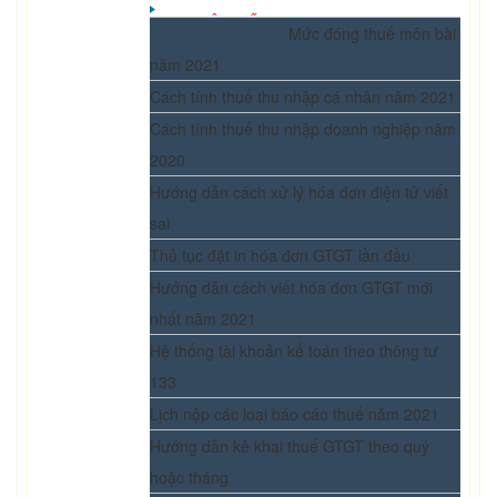
BẠN NÊN BIẾT
Mức đóng thuế môn bài
năm 2021
Cách tính thuế thu nhập cá nhân năm 2021
Cách tính thuế thu nhập doanh nghiệp năm
2020
Hướng dẫn cách xử lý hóa đơn điện tử viết
sai
Thủ tục đặt in hóa đơn GTGT lần đầu
Hướng dẫn cách viết hóa đơn GTGT mới
nhất năm 2021
Hệ thống tài khoản kế toán theo thông tư
133
Lịch nộp các loại báo cáo thuế năm 2021
Hướng dẫn kê khai thuế GTGT theo quý
hoặc tháng