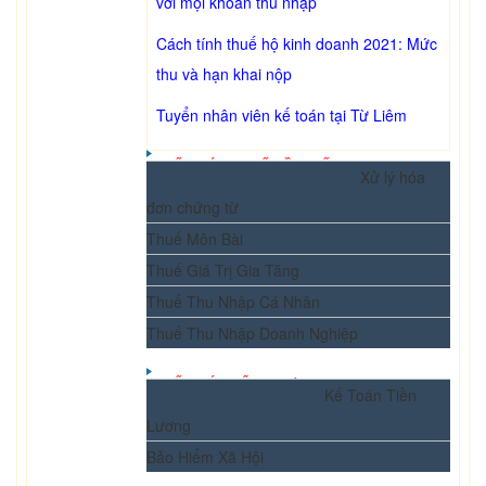
với mọi khoản thu nhập
Cách tính thuế hộ kinh doanh 2021: Mức
thu và hạn khai nộp
Tuyển nhân viên kế toán tại Từ Liêm
KẾ TOÁN THUẾ CẦN BIẾT
Xử lý hóa
đơn chứng từ
Thuế Môn Bài
Thuế Giá Trị Gia Tăng
Thuế Thu Nhập Cá Nhân
Thuế Thu Nhập Doanh Nghiệp
KẾ TOÁN TỔNG HỢP
Kế Toán Tiền
Lương
Bảo Hiểm Xã Hội