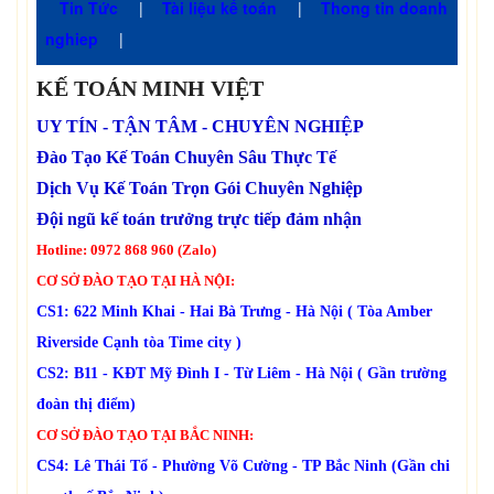
Tin Tức
|
Tài liệu kế toán
|
Thong tin doanh
nghiep
|
KẾ TOÁN MINH VIỆT
UY TÍN - TẬN TÂM - CHUYÊN NGHIỆP
Đào Tạo Kế Toán Chuyên Sâu Thực Tế
Dịch Vụ Kế Toán Trọn Gói Chuyên Nghiệp
Đội ngũ kế toán trưởng trực tiếp đảm nhận
Hotline: 0972 868 960 (Zalo)
CƠ SỞ ĐÀO TẠO TẠI HÀ NỘI:
CS1: 622 Minh Khai - Hai Bà Trưng - Hà Nội ( Tòa Amber
Riverside Cạnh tòa Time city )
CS2: B11 - KĐT Mỹ Đình I - Từ Liêm - Hà Nội ( Gần trường
đoàn thị điểm)
CƠ SỞ ĐÀO TẠO TẠI BẮC NINH:
CS4: Lê Thái Tổ - Phường Võ Cường - TP Bắc Ninh (Gần chi