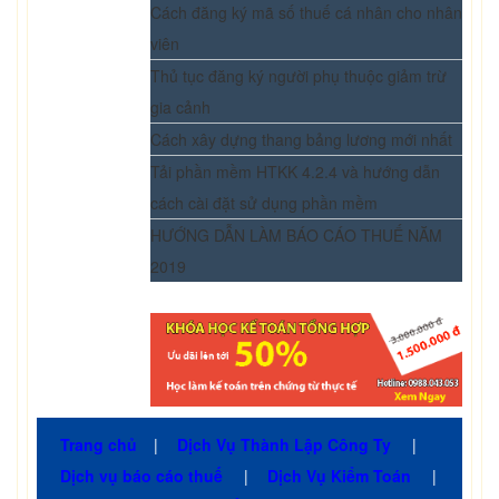
Cách đăng ký mã số thuế cá nhân cho nhân
viên
Thủ tục đăng ký người phụ thuộc giảm trừ
gia cảnh
Cách xây dựng thang bảng lương mới nhất
Tải phần mềm HTKK 4.2.4 và hướng dẫn
cách cài đặt sử dụng phần mềm
HƯỚNG DẪN LÀM BÁO CÁO THUẾ NĂM
2019
Trang chủ
|
Dịch Vụ Thành Lập Công Ty
|
Dịch vụ báo cáo thuế
|
Dịch Vụ Kiểm Toán
|