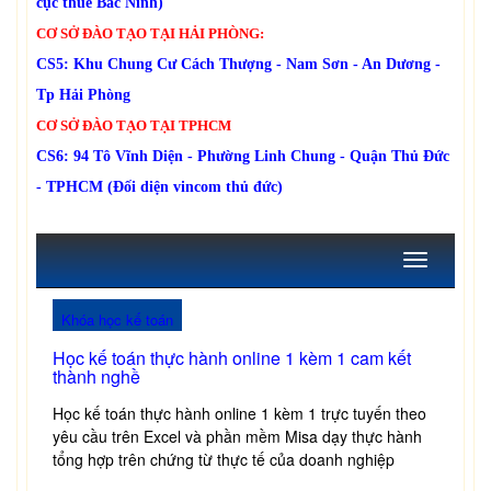
cục thuế Bắc Ninh)
CƠ SỞ ĐÀO TẠO TẠI HẢI PHÒNG:
CS5: Khu Chung Cư Cách Thượng - Nam Sơn - An Dương -
Tp Hải Phòng
CƠ SỞ ĐÀO TẠO TẠI TPHCM
CS6: 94 Tô Vĩnh Diện - Phường Linh Chung - Quận Thủ Đức
- TPHCM (Đối diện vincom thủ đức)
Toggle
navigation
Khóa học kế toán
Học kế toán thực hành online 1 kèm 1 cam kết
thành nghề
Học kế toán thực hành online 1 kèm 1 trực tuyến theo
yêu cầu trên Excel và phần mềm Misa dạy thực hành
tổng hợp trên chứng từ thực tế của doanh nghiệp