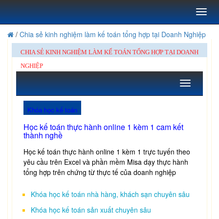
Toggl
naviga
/
Chia sẻ kinh nghiệm làm kế toán tổng hợp tại Doanh Nghiệp
CHIA SẺ KINH NGHIỆM LÀM KẾ TOÁN TỔNG HỢP TẠI DOANH
NGHIỆP
Toggle
navigation
Khóa học kế toán
Học kế toán thực hành online 1 kèm 1 cam kết
thành nghề
Học kế toán thực hành online 1 kèm 1 trực tuyến theo
yêu cầu trên Excel và phần mềm Misa dạy thực hành
tổng hợp trên chứng từ thực tế của doanh nghiệp
Khóa học kế toán nhà hàng, khách sạn chuyên sâu
Khóa học kế toán sản xuất chuyên sâu