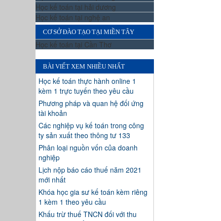
Học kế toán tại hải dương
Học kế toán tại nghệ an
CƠ SỞ ĐÀO TẠO TẠI MIỀN TÂY
Học kế toán tại Cần Thơ
BÀI VIẾT XEM NHIỀU NHẤT
Học kế toán thực hành online 1
kèm 1 trực tuyến theo yêu cầu
Phương pháp và quan hệ đối ứng
tài khoản
Các nghiệp vụ kế toán trong công
ty sản xuất theo thông tư 133
Phân loại nguồn vốn của doanh
nghiệp
Lịch nộp báo cáo thuế năm 2021
mới nhất
Khóa học gia sư kế toán kèm riêng
1 kèm 1 theo yêu cầu
Khấu trừ thuế TNCN đối với thu