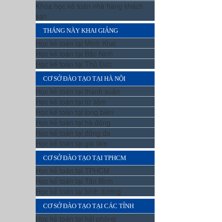
Khóa học kế toán nhà hàng khách
sạn
THÁNG NÀY KHAI GIẢNG
Học kế toán tại Minh Khai
Học kế toán tại Bắc Ninh
Học kế toán tại Thủ Đức
CƠ SỞ ĐÀO TẠO TẠI HÀ NỘI
Học kế toán tại thanh xuân
Học kế toán tại từ liêm
Học kế toán tại long biên
Học kế toán tại hà đông
Học kế toán tại đống đa
Học kế toán tại gia lâm
CƠ SỞ ĐÀO TẠO TẠI TPHCM
Học kế toán tại TPHCM
Học kế toán tại Tân Bình
Học kế toán tại bình dương
CƠ SỞ ĐÀO TẠO TẠI CÁC TỈNH
Học kế toán tại hải phòng