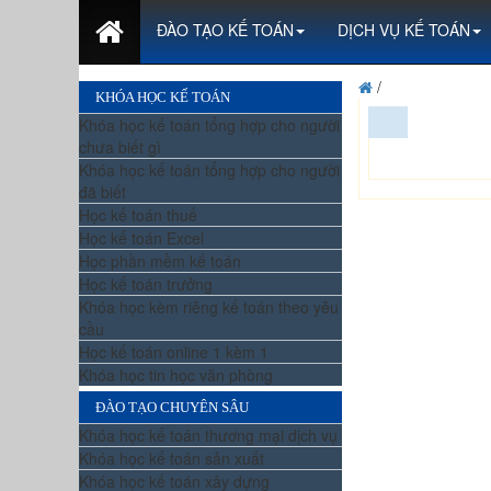
ĐÀO TẠO KẾ TOÁN
DỊCH VỤ KẾ TOÁN
/
KHÓA HỌC KẾ TOÁN
Khóa học kế toán tổng hợp cho người
chưa biết gì
Khóa học kế toán tổng hợp cho người
đã biết
Học kế toán thuế
Học kế toán Excel
Học phần mềm kế toán
Học kế toán trưởng
Khóa học kèm riêng kế toán theo yêu
cầu
Học kế toán online 1 kèm 1
Khóa học tin học văn phòng
ĐÀO TẠO CHUYÊN SÂU
Khóa học kế toán thương mại dịch vụ
Khóa học kế toán sản xuất
Khóa học kế toán xây dựng