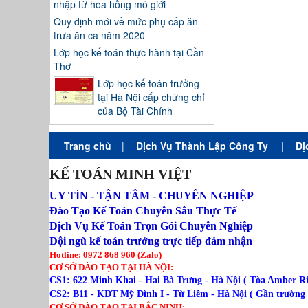
nhập từ hoa hồng mô giới
Quy định mới về mức phụ cấp ăn
trưa ăn ca năm 2020
Lớp học kế toán thực hành tại Cần
Thơ
Lớp học kế toán trưởng
tại Hà Nội cấp chứng chỉ
của Bộ Tài Chính
Trang chủ
|
Dịch Vụ Thành Lập Công Ty
|
Dị
KẾ TOÁN MINH VIỆT
UY TÍN - TẬN TÂM - CHUYÊN NGHIỆP
Đào Tạo Kế Toán Chuyên Sâu Thực Tế
Dịch Vụ Kế Toán Trọn Gói Chuyên Nghiệp
Đội ngũ kế toán trưởng trực tiếp đảm nhận
Hotline: 0972 868 960 (Zalo)
CƠ SỞ ĐÀO TẠO TẠI HÀ NỘI:
CS1: 622 Minh Khai - Hai Bà Trưng - Hà Nội ( Tòa Amber Riv
CS2: B11 - KĐT Mỹ Đình I - Từ Liêm - Hà Nội ( Gần trường 
CƠ SỞ ĐÀO TẠO TẠI BẮC NINH: