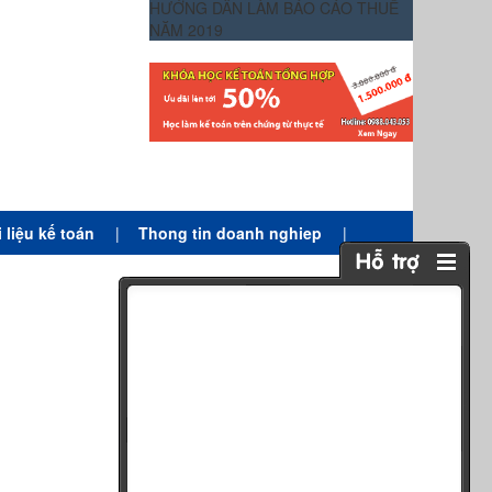
HƯỚNG DẪN LÀM BÁO CÁO THUẾ
NĂM 2019
i liệu kế toán
|
Thong tin doanh nghiep
|