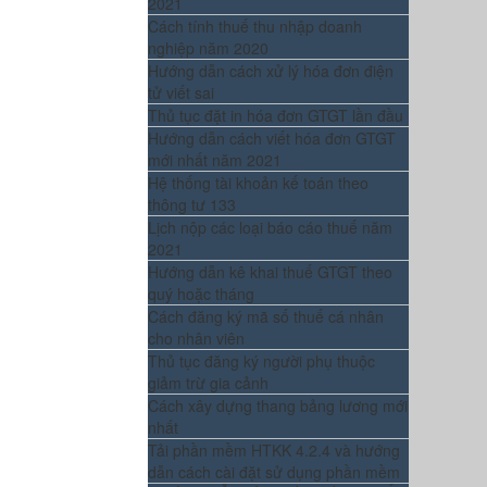
2021
Cách tính thuế thu nhập doanh
nghiệp năm 2020
Hướng dẫn cách xử lý hóa đơn điện
tử viết sai
Thủ tục đặt in hóa đơn GTGT lần đầu
Hướng dẫn cách viết hóa đơn GTGT
mới nhất năm 2021
Hệ thống tài khoản kế toán theo
thông tư 133
Lịch nộp các loại báo cáo thuế năm
2021
Hướng dẫn kê khai thuế GTGT theo
quý hoặc tháng
Cách đăng ký mã số thuế cá nhân
cho nhân viên
Thủ tục đăng ký người phụ thuộc
giảm trừ gia cảnh
Cách xây dựng thang bảng lương mới
nhất
Tải phần mềm HTKK 4.2.4 và hướng
dẫn cách cài đặt sử dụng phần mềm