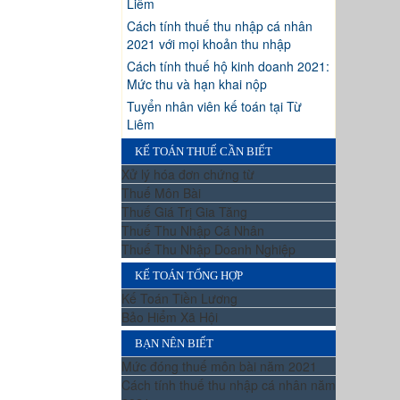
Liêm
Cách tính thuế thu nhập cá nhân
2021 với mọi khoản thu nhập
Cách tính thuế hộ kinh doanh 2021:
Mức thu và hạn khai nộp
Tuyển nhân viên kế toán tại Từ
Liêm
KẾ TOÁN THUẾ CẦN BIẾT
Xử lý hóa đơn chứng từ
Thuế Môn Bài
Thuế Giá Trị Gia Tăng
Thuế Thu Nhập Cá Nhân
Thuế Thu Nhập Doanh Nghiệp
KẾ TOÁN TỔNG HỢP
Kế Toán Tiền Lương
Bảo Hiểm Xã Hội
BẠN NÊN BIẾT
Mức đóng thuế môn bài năm 2021
Cách tính thuế thu nhập cá nhân năm