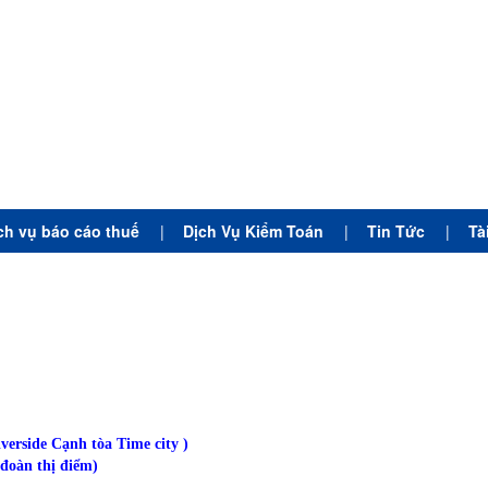
ch vụ báo cáo thuế
|
Dịch Vụ Kiểm Toán
|
Tin Tức
|
Tà
erside Cạnh tòa Time city )
đoàn thị điểm)