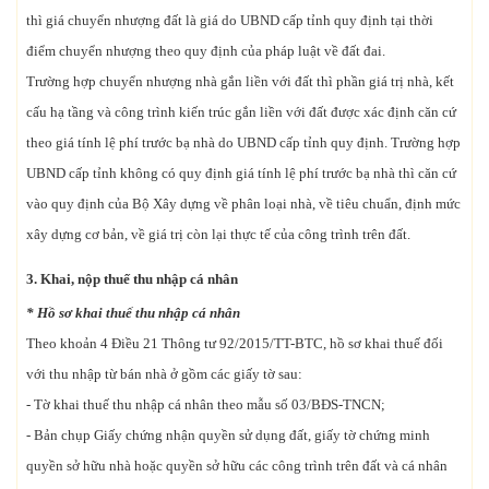
thì giá chuyển nhượng đất là giá do UBND cấp tỉnh quy định tại thời
điểm chuyển nhượng theo quy định của pháp luật về đất đai.
Trường hợp chuyển nhượng nhà gắn liền với đất thì phần giá trị nhà, kết
cấu hạ tầng và công trình kiến trúc gắn liền với đất được xác định căn cứ
theo giá tính lệ phí trước bạ nhà do UBND cấp tỉnh quy định. Trường hợp
UBND cấp tỉnh không có quy định giá tính lệ phí trước bạ nhà thì căn cứ
vào quy định của Bộ Xây dựng về phân loại nhà, về tiêu chuẩn, định mức
xây dựng cơ bản, về giá trị còn lại thực tế của công trình trên đất.
3. Khai, nộp thuế thu nhập cá nhân
* Hồ sơ khai thuế thu nhập cá nhân
Theo khoản 4 Điều 21 Thông tư 92/2015/TT-BTC, hồ sơ khai thuế đối
với thu nhập từ bán nhà ở gồm các giấy tờ sau:
- Tờ khai thuế thu nhập cá nhân theo mẫu số 03/BĐS-TNCN;
- Bản chụp Giấy chứng nhận quyền sử dụng đất, giấy tờ chứng minh
quyền sở hữu nhà hoặc quyền sở hữu các công trình trên đất và cá nhân