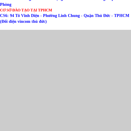
Phòng
CƠ SỞ ĐÀO TẠO TẠI TPHCM
CS6: 94 Tô Vĩnh Diện - Phường Linh Chung - Quận Thủ Đức - TPHCM
(Đối diện vincom thủ đức)