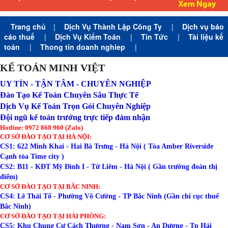
Trang chủ
|
Dịch Vụ Thành Lập Công Ty
|
Dịch vụ báo
cáo thuế
|
Dịch Vụ Kiểm Toán
|
Tin Tức
|
Tài liệu kế
toán
|
Thong tin doanh nghiep
|
KẾ TOÁN MINH VIỆT
UY TÍN - TẬN TÂM - CHUYÊN NGHIỆP
Đào Tạo Kế Toán Chuyên Sâu Thực Tế
Dịch Vụ Kế Toán Trọn Gói Chuyên Nghiệp
Đội ngũ kế toán trưởng trực tiếp đảm nhận
Hotline: 0972 868 960 (Zalo)
CƠ SỞ ĐÀO TẠO TẠI HÀ NỘI:
CS1: 622 Minh Khai - Hai Bà Trưng - Hà Nội ( Tòa Amber Riverside
Cạnh tòa Time city )
CS2: B11 - KĐT Mỹ Đình I - Từ Liêm - Hà Nội ( Gần trường đoàn thị
điểm)
CƠ SỞ ĐÀO TẠO TẠI BẮC NINH:
CS4: Lê Thái Tổ - Phường Võ Cường - TP Bắc Ninh (Gần chi cục thuế
Bắc Ninh)
CƠ SỞ ĐÀO TẠO TẠI HẢI PHÒNG:
CS5: Khu Chung Cư Cách Thượng - Nam Sơn - An Dương - Tp Hải