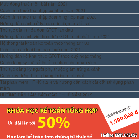
Mức đóng thuế môn bài năm 2021
Cách tính thuế thu nhập cá nhân năm 2021
Cách tính thuế thu nhập doanh nghiệp năm 2020
Hướng dẫn cách xử lý hóa đơn điện tử viết sai
Thủ tục đặt in hóa đơn GTGT lần đầu
Hướng dẫn cách viết hóa đơn GTGT mới nhất năm 2021
Hệ thống tài khoản kế toán theo thông tư 133
Lịch nộp các loại báo cáo thuế năm 2021
Hướng dẫn kê khai thuế GTGT theo quý hoặc tháng
Cách đăng ký mã số thuế cá nhân cho nhân viên
Thủ tục đăng ký người phụ thuộc giảm trừ gia cảnh
Cách xây dựng thang bảng lương mới nhất
Tải phần mềm HTKK 4.2.4 và hướng dẫn cách cài đặt sử dụng phần
mềm
HƯỚNG DẪN LÀM BÁO CÁO THUẾ NĂM 2019