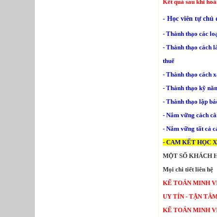
Kết quả sau khi hoà
- Học viên tự chủ 
- Thành thạo các l
- Thành thạo cách
thuế
- Thành thạo cách x
- Thành thạo kỹ năn
- Thành thạo lập bá
- Nắm vững cách cân
- Nắm vững tất cả cá
- CAM KẾT HỌC 
MỘT SỐ KHÁCH H
Mọi chi tiết liên hệ
KẾ TOÁN MINH V
UY TÍN - TẬN TÂ
KẾ TOÁN MINH VIỆ