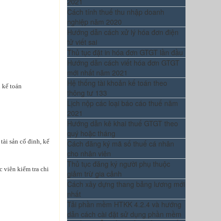
2021
Cách tính thuế thu nhập doanh
nghiệp năm 2020
Hướng dẫn cách xử lý hóa đơn điện
tử viết sai
Thủ tục đặt in hóa đơn GTGT lần đầu
Hướng dẫn cách viết hóa đơn GTGT
mới nhất năm 2021
Hệ thống tài khoản kế toán theo
 kế toán
thông tư 133
Lịch nộp các loại báo cáo thuế năm
2021
Hướng dẫn kê khai thuế GTGT theo
quý hoặc tháng
tài sản cố đinh, kế
Cách đăng ký mã số thuế cá nhân
cho nhân viên
Thủ tục đăng ký người phụ thuộc
c viên kiểm tra chi
giảm trừ gia cảnh
Cách xây dựng thang bảng lương mới
nhất
Tải phần mềm HTKK 4.2.4 và hướng
dẫn cách cài đặt sử dụng phần mềm