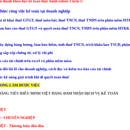
n thành khóa học kế toán thực hành online 1 kèm 1:
được công việc kế toán tại doanh nghiệp
oại tờ khai thuế GTGT, thuế môn bài, thuế TNCN, thuế TNDN trên phần mềm H
 làm báo cáo thuế GTGT và quyết toán thuế TNCN, TNDN trên phần mềm HTKK
ây dựng bảng lương, làm bảo hiểm, tính thuế TNCN, trích khấu hao TSCĐ, phân 
g sắp xếp chứng từ, xử lý chi phí
o cáo tài chính trên excel và phần mềm misa
 đối lãi lỗ cho doanh nghiệp, cách đọc và kiểm tra báo cáo tài chính
c kỹ năng giải trình khi đi quyết toán thuế
XONG LÀM ĐƯỢC VIỆC
ÀNG TIÊU BIỂU MINH VIỆT ĐANG ĐẢM NHẬN DỊCH VỤ KẾ TOÁN
IỆT
M - CHUYÊN NGHIỆP
T - Thương hiệu dẫn đầu