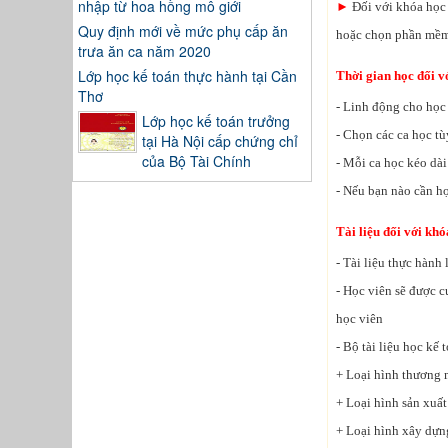
nhập từ hoa hồng mô giới
►
Đối với khóa học 
Quy định mới về mức phụ cấp ăn
hoặc chọn phần mềm
trưa ăn ca năm 2020
Lớp học kế toán thực hành tại Cần
Thời gian học đối v
Thơ
- Linh động cho học 
Lớp học kế toán trưởng
- Chọn các ca học tùy
tại Hà Nội cấp chứng chỉ
của Bộ Tài Chính
- Mỗi ca học kéo dài 
- Nếu bạn nào cần họ
Tài liệu đối với kh
- Tài liệu thực hành
- Học viên sẽ được c
học viên
- Bộ tài liệu học kế
+ Loại hình thương m
+ Loại hình sản xuất
+ Loại hình xây dựn