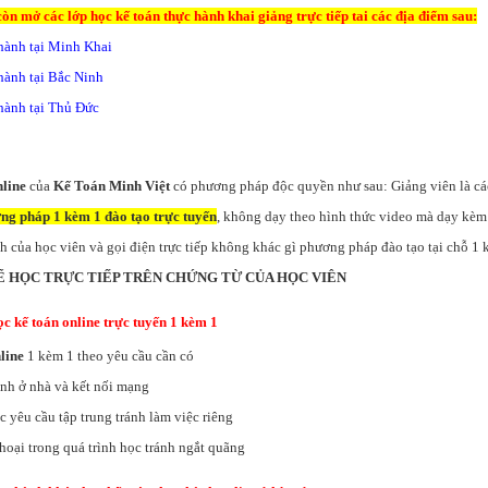
còn mở các lớp học kế toán thực hành khai giảng trực tiếp tai các địa điểm sau:
hành tại Minh Khai
hành tại Bắc Ninh
hành tại Thủ Đức
nline
của
Kế Toán Minh Việt
có phương pháp độc quyền như sau: Giảng viên là cá
ng pháp 1 kèm 1 đào tạo trực tuyến
, không dạy theo hình thức video mà dạy kè
nh của học viên và gọi điện trực tiếp không khác gì phương pháp đào tạo tại chỗ 1
Ể HỌC TRỰC TIẾP TRÊN CHỨNG TỪ CỦA HỌC VIÊN
c kế toán online trực tuyến 1 kèm 1
line
1 kèm 1 theo yêu cầu cần có
ính ở nhà và kết nối mạng
c yêu cầu tập trung tránh làm việc riêng
hoại trong quá trình học tránh ngắt quãng