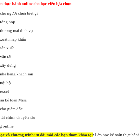
n thực hành online cho học viên lựa chọn
cho người chưa biết gì
 tổng hợp
thương mại dịch vụ
 xuất nhập khẩu
sản xuất
vận tải
 xây dựng
 nhà hàng khách sạn
nội bộ
excel
m kế toán Misa
 cho giám đốc
tài chính chuyên sâu
g online
ọc và chương trình ưu đãi mời các bạn tham khảo tại
:
Lớp học kế toán thực hàn