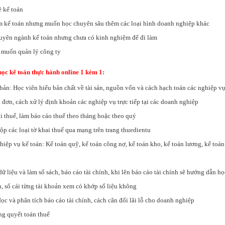
ề kế toán
m kế toán nhưng muốn học chuyên sâu thêm các loại hình doanh nghiệp khác
uyên ngành kế toán nhưng chưa có kinh nghiệm để đi làm
 muốn quản lý công ty
ọc kế toán thực hành online 1 kèm 1:
bản: Học viên hiểu bản chất về tài sản, nguồn vốn và cách hạch toán các nghiệp vụ
 đơn, cách xử lý định khoản các nghiệp vụ trực tiếp tại các doanh nghiệp
 thuế, làm báo cáo thuế theo tháng hoặc theo quý
p các loại tờ khai thuế qua mạng trên trang thuedientu
ệp vụ kế toán: Kế toán quỹ, kế toán công nợ, kế toán kho, kế toán lương, kế toán 
liệu và làm sổ sách, báo cáo tài chính, khi lên báo cáo tài chính sẽ hướng dẫn họ
ản, sổ cái từng tài khoản xem có khớp số liệu không
c và phân tích báo cáo tài chính, cách cân đối lãi lỗ cho doanh nghiệp
g quyết toán thuế