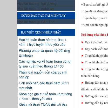
Học kế toán tại hải dương
+ Bạn chưa biết gì v
Học kế toán tại nghệ an
+ Bạn đã và đang là
CƠ SỞ ĐÀO TẠO TẠI MIỀN TÂY
+ Bạn đã học qua ch
Học kế toán tại Cần Thơ
+ Chủ doanh nghiệp
BÀI VIẾT XEM NHIỀU NHẤT
Nội dung của khóa h
Học kế toán thực hành online 1
►
Dạy kiến thức cơ 
kèm 1 trực tuyến theo yêu cầu
►
Dạy cách viết hóa
Phương pháp và quan hệ đối ứng
tài khoản
►
Thực hành kê khai
Các nghiệp vụ kế toán trong công
►
Thực hành cách nộ
ty sản xuất theo thông tư 133
►
Thực hành các nghi
Phân loại nguồn vốn của doanh
toán bán hàng
nghiệp
Lịch nộp báo cáo thuế năm 2021
►
Hướng dẫn nhập dữ 
mới nhất
tiết từng sổ tài kho
Khóa học gia sư kế toán kèm riêng
►
Hướng dẫn cách đọ
1 kèm 1 theo yêu cầu
►
Hướng dẫn kỹ năn
Khấu trừ thuế TNCN đối với thu