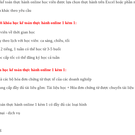
kế toán thực hành online học viên được lựa chọn thực hành trên Excel hoặc phần
 khác theo yêu cầu
ới khóa học kế toán thực hành online 1 kèm 1:
viên về thời gian học
 theo lịch với học viên: ca sáng, chiều, tối
2 tiếng, 1 tuần có thể học từ 3-5 buổi
c cấp tốc có thể đăng ký học cả tuần
óa học kế toán thực hành online 1 kèm 1:
 là các bộ hóa đơn chứng từ thực tế của các doanh nghiệp
ung cấp đầy đủ tài liêu gồm: Tài liệu học + Hóa đơn chứng từ được chuyển tài liệu t
 toán thực hành online 1 kèm 1 có đầy đủ các loại hình
ại - dịch vụ
g