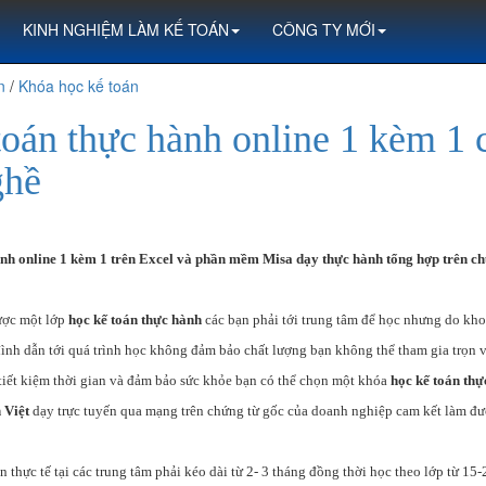
KINH NGHIỆM LÀM KẾ TOÁN
CÔNG TY MỚI
n
/
Khóa học kế toán
toán thực hành online 1 kèm 1 
ghề
nh online 1 kèm 1 trên Excel và phần mềm Misa dạy thực hành tổng hợp trên ch
ược một lớp
học kế toán thực hành
các bạn phải tới trung tâm để học nhưng do khoả
 đình dẫn tới quá trình học không đảm bảo chất lượng bạn không thể tham gia trọn
 tiết kiệm thời gian và đảm bảo sức khỏe bạn có thể chọn một khóa
học kế toán thự
 Việt
dạy trực tuyến qua mạng trên chứng từ gốc của doanh nghiệp cam kết làm đư
 thực tế tại các trung tâm phải kéo dài từ 2- 3 tháng đồng thời học theo lớp từ 15