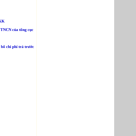
TKK
 TNCN của tổng cục
bổ chi phí trả trước