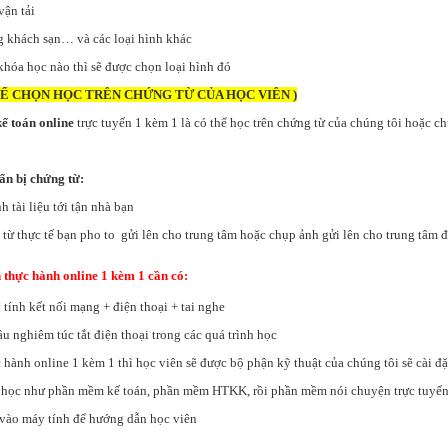
vận tải
g khách sạn… và các loại hình khác
khóa học nào thì sẽ được chọn loại hình đó
Ể CHỌN HỌC TRÊN CHỨNG TỪ CỦA HỌC VIÊN )
kế toán online
trực tuyến 1 kèm 1 là có thể học trên chứng từ của chúng tôi hoặc c
ẩn bị chứng từ:
 tài liệu tới tận nhà bạn
từ thực tế bạn pho to gửi lên cho trung tâm hoặc chụp ảnh gửi lên cho trung tâm 
 thực hành online 1 kèm 1 cần có:
tính kết nối mạng + điện thoại + tai nghe
u nghiêm túc tắt điện thoại trong các quá trình học
 hành online 1 kèm 1 thì học viên sẽ được bộ phận kỹ thuật của chúng tôi sẽ cài đặ
 học như phần mềm kế toán, phần mềm HTKK, rồi phần mềm nói chuyện trực tuyến 
vào máy tính để hướng dẫn học viên