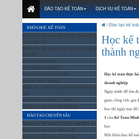
ĐÀO TẠO KẾ TOÁN
DỊCH VỤ KẾ TOÁN
/
Đào tạo kế toá
KHÓA HỌC KẾ TOÁN
Khóa học kế toán tổng hợp cho người
Học kế 
chưa biết gì
Khóa học kế toán tổng hợp cho người
thành n
đã biết
Học kế toán thuế
Học kế toán Excel
Học phần mềm kế toán
Học kế toán thực hà
Học kế toán trưởng
doanh nghiệp
Khóa học kèm riêng kế toán theo yêu
Ngày trước để tìm đ
cầu
Học kế toán online 1 kèm 1
gian, công việc gia
Khóa học tin học văn phòng
học thì ngày nay để
ĐÀO TẠO CHUYÊN SÂU
1
của
Kế Toán Minh
Khóa học kế toán thương mại dịch vụ
học.
Khóa học kế toán sản xuất
Một khóa học kế toán
Khóa học kế toán xây dựng