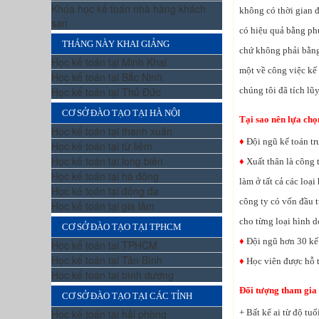
Khóa học kế toán nhà hàng khách
không có thời gian đ
sạn
có hiệu quả bằng p
THÁNG NÀY KHAI GIẢNG
chứ không phải bằng
Học kế toán tại Minh Khai
một về công việc kế 
Học kế toán tại Bắc Ninh
Học kế toán tại Thủ Đức
chúng tôi đã tích l
CƠ SỞ ĐÀO TẠO TẠI HÀ NỘI
Tại sao nên lựa chọ
Học kế toán tại thanh xuân
♦
Đội ngũ kế toán tr
Học kế toán tại từ liêm
Học kế toán tại long biên
♦
Xuất thân là công 
Học kế toán tại hà đông
làm ở tất cả các loạ
Học kế toán tại đống đa
công ty có vốn đầu 
Học kế toán tại gia lâm
cho từng loại hình d
CƠ SỞ ĐÀO TẠO TẠI TPHCM
♦
Đội ngũ hơn 30 kế
Học kế toán tại TPHCM
Học kế toán tại Tân Bình
♦
Học viên được hỗ t
Học kế toán tại bình dương
Đối tượng tham gia 
CƠ SỞ ĐÀO TẠO TẠI CÁC TỈNH
Học kế toán tại hải phòng
+ Bất kể ai từ độ tuổ