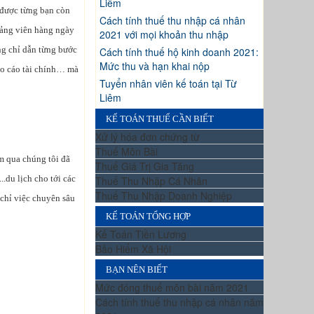
Liêm
o được từng bạn còn
Cách tính thuế thu nhập cá nhân
giảng viên hàng ngày
2021 với mọi khoản thu nhập
ng chỉ dẫn từng bước
Cách tính thuế hộ kinh doanh 2021:
Mức thu và hạn khai nộp
báo cáo tài chính… mà
Tuyển nhân viên kế toán tại Từ
Liêm
KẾ TOÁN THUẾ CẦN BIẾT
Xử lý hóa đơn chứng từ
Thuế Môn Bài
m qua chúng tôi đã
Thuế Giá Trị Gia Tăng
..du lịch cho tới các
Thuế Thu Nhập Cá Nhân
Thuế Thu Nhập Doanh Nghiệp
 chỉ việc chuyên sâu
KẾ TOÁN TỔNG HỢP
Kế Toán Tiền Lương
Bảo Hiểm Xã Hội
BẠN NÊN BIẾT
Mức đóng thuế môn bài năm 2021
Cách tính thuế thu nhập cá nhân năm