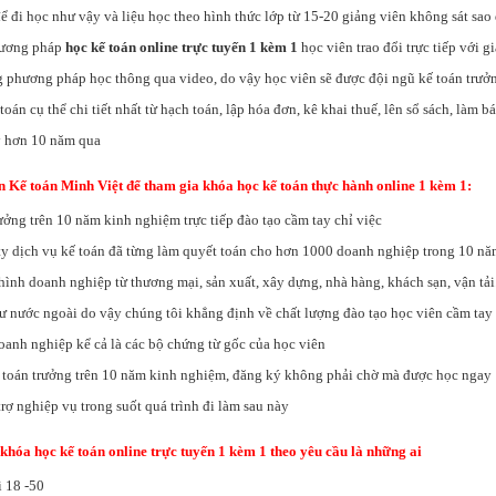
ể đi học như vậy và liệu học theo hình thức lớp từ 15-20 giảng viên không sát sa
hương pháp
học kế toán online trực tuyến 1 kèm 1
học viên trao đổi trực tiếp với 
 phương pháp học thông qua video, do vậy học viên sẽ được đội ngũ kế toán trưở
toán cụ thể chi tiết nhất từ hạch toán, lập hóa đơn, kê khai thuế, lên sổ sách, làm 
ũy hơn 10 năm qua
n Kế toán Minh Việt để tham gia khóa học kế toán thực hành online 1 kèm 1:
ưởng trên 10 năm kinh nghiệm trực tiếp đào tạo cầm tay chỉ việc
ty dịch vụ kế toán đã từng làm quyết toán cho hơn 1000 doanh nghiệp trong 10 nă
i hình doanh nghiệp từ thương mại, sản xuất, xây dựng, nhà hàng, khách sạn, vận tải.
tư nước ngoài do vậy chúng tôi khẳng định về chất lượng đào tạo học viên cầm tay
oanh nghiệp kể cả là các bộ chứng từ gốc của học viên
 toán trưởng trên 10 năm kinh nghiệm, đăng ký không phải chờ mà được học ngay
rợ nghiệp vụ trong suốt quá trình đi làm sau này
khóa học kế toán online trực tuyến 1 kèm 1 theo yêu cầu là những ai
i 18 -50