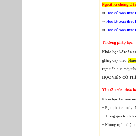
Ngoài ra chúng tôi 
⇒
Học kế toán thực 
⇒
Học kế toán thực 
⇒
Học kế toán thực 
Phương pháp học
Khóa học kế toán o
giảng dạy theo
phươ
trực tiếp qua máy tí
HỌC VIÊN CÓ TH
Yêu cầu của khóa họ
Khóa
học kế toán on
+ Bạn phải có máy t
+ Trong quá trình họ
+ Không nghe điện t