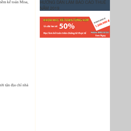
HƯỚNG DẪN LÀM BÁO CÁO THUẾ
 mềm kế toán Misa,
NĂM 2019
ới tận địa chỉ nhà