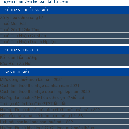
Tuyển nhân viên kế toán tại Từ Liêm
KẾ TOÁN THUẾ CẦN BIẾT
Xử lý hóa đơn chứng từ
Thuế Môn Bài
Thuế Giá Trị Gia Tăng
Thuế Thu Nhập Cá Nhân
Thuế Thu Nhập Doanh Nghiệp
KẾ TOÁN TỔNG HỢP
Kế Toán Tiền Lương
Bảo Hiểm Xã Hội
BẠN NÊN BIẾT
Mức đóng thuế môn bài năm 2021
Cách tính thuế thu nhập cá nhân năm 2021
Cách tính thuế thu nhập doanh nghiệp năm 2020
Hướng dẫn cách xử lý hóa đơn điện tử viết sai
Thủ tục đặt in hóa đơn GTGT lần đầu
Hướng dẫn cách viết hóa đơn GTGT mới nhất năm 2021
Hệ thống tài khoản kế toán theo thông tư 133
Lịch nộp các loại báo cáo thuế năm 2021
Hướng dẫn kê khai thuế GTGT theo quý hoặc tháng