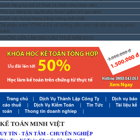
Cách đăng ký mã số thuế cá nhân cho nhân viên
Thủ tục đăng ký người phụ thuộc giảm trừ gia cảnh
Cách xây dựng thang bảng lương mới nhất
Tải phần mềm HTKK 4.2.4 và hướng dẫn cách cài đặt sử dụng phần
mềm
HƯỚNG DẪN LÀM BÁO CÁO THUẾ NĂM 2019
Trang chủ
|
Dịch Vụ Thành Lập Công Ty
|
Dịch vụ báo
cáo thuế
|
Dịch Vụ Kiểm Toán
|
Tin Tức
|
Tài liệu kế
toán
|
Thong tin doanh nghiep
|
KẾ TOÁN MINH VIỆT
UY TÍN - TẬN TÂM - CHUYÊN NGHIỆP