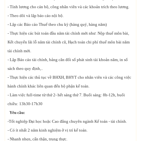
- Tính lương cho cán bộ, công nhân viên và các khoản trích theo lương.
- Theo dõi và lập báo cáo nội bộ.
- Lập các Báo cáo Thuế theo chu kỳ (hàng quý, hàng năm)
- Thực hiện các bút toán đầu năm tài chính mới như: Nộp thuế môn bài,
Kết chuyển lãi lỗ năm tài chính cũ, Hạch toán chi phí thuế môn bài năm
tài chính mới.
- Lập Báo cáo tài chính, bảng cân đối số phát sinh tài khoản năm, in sổ
sách theo quy định,..
- Thực hiện các thủ tục về BHXH, BHYT cho nhân viên và các công việc
hành chính khác liên quan đến bộ phận kế toán.
- Làm việc full-time từ thứ 2- hết sáng thứ 7. Buổi sáng: 8h-12h, buổi
chiều: 13h30-17h30
Yêu cầu:
-Tốt nghiệp Đại học hoặc Cao đẳng chuyên ngành Kế toán - tài chính.
- Có ít nhất 2 năm kinh nghiệm ở vị trí kế toán.
- Nhanh nhẹn, cẩn thận, trung thực.