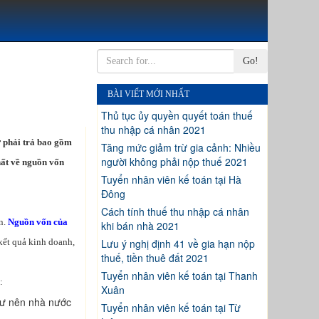
Go!
BÀI VIẾT MỚI NHẤT
Thủ tục ủy quyền quyết toán thuế
thu nhập cá nhân 2021
ợ phải trả bao gồm
Tăng mức giảm trừ gia cảnh: Nhiều
người không phải nộp thuế 2021
hất về nguồn vốn
Tuyển nhân viên kế toán tại Hà
Đông
Cách tính thuế thu nhập cá nhân
n.
Nguồn vốn của
khi bán nhà 2021
kết quả kinh doanh,
Lưu ý nghị định 41 về gia hạn nộp
thuế, tiền thuê đất 2021
Tuyển nhân viên kế toán tại Thanh
:
Xuân
tư nên nhà nước
Tuyển nhân viên kế toán tại Từ