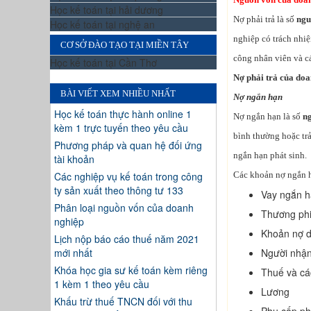
Học kế toán tại hải dương
Nợ phải trả là số
ngu
Học kế toán tại nghệ an
nghiệp có trách nhiệ
CƠ SỞ ĐÀO TẠO TẠI MIỀN TÂY
công nhân viên và cá
Học kế toán tại Cần Thơ
Nợ phải trả của doa
BÀI VIẾT XEM NHIỀU NHẤT
Nợ ngắn hạn
Học kế toán thực hành online 1
Nợ ngắn hạn là số
n
kèm 1 trực tuyến theo yêu cầu
bình thường hoặc tr
Phương pháp và quan hệ đối ứng
ngắn hạn phát sinh.
tài khoản
Các nghiệp vụ kế toán trong công
Các khoản nợ ngắn 
ty sản xuất theo thông tư 133
Vay ngắn 
Phân loại nguồn vốn của doanh
Thương phi
nghiệp
Khoản nợ d
Lịch nộp báo cáo thuế năm 2021
mới nhất
Người nhận
Khóa học gia sư kế toán kèm riêng
Thuế và cá
1 kèm 1 theo yêu cầu
Lương
Khấu trừ thuế TNCN đối với thu