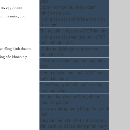
2021
Cách tính thuế thu nhập doanh
à do vậy doanh
nghiệp năm 2020
ho nhà nước, cho
Hướng dẫn cách xử lý hóa đơn điện
tử viết sai
Thủ tục đặt in hóa đơn GTGT lần đầu
Hướng dẫn cách viết hóa đơn GTGT
mới nhất năm 2021
Hệ thống tài khoản kế toán theo
oạt động kinh doanh
thông tư 133
bằng các khoản nợ
Lịch nộp các loại báo cáo thuế năm
2021
Hướng dẫn kê khai thuế GTGT theo
quý hoặc tháng
Cách đăng ký mã số thuế cá nhân
cho nhân viên
Thủ tục đăng ký người phụ thuộc
giảm trừ gia cảnh
Cách xây dựng thang bảng lương mới
nhất
Tải phần mềm HTKK 4.2.4 và hướng
dẫn cách cài đặt sử dụng phần mềm