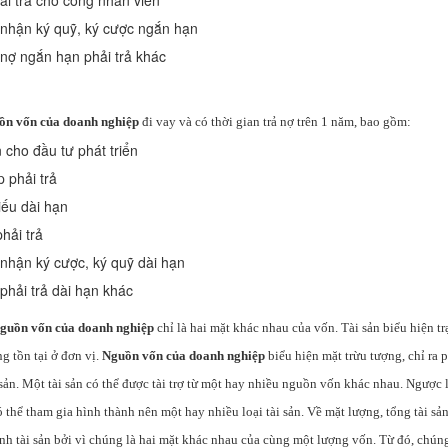
ải trả cho công nhân viên
nhận ký quỹ, ký cược ngắn hạn
nợ ngắn hạn phải trả khác
ồn vốn của doanh nghiệp
đi vay và có thời gian trả nợ trên 1 năm, bao gồm:
 cho đầu tư phát triển
 phải trả
ếu dài hạn
phải trả
nhận ký cược, ký quỹ dài hạn
phải trả dài hạn khác
guồn vốn của doanh nghiệp
chỉ là hai mặt khác nhau của vốn. Tài sản biểu hiện tr
ng tồn tại ở đơn vị.
Nguồn vốn của doanh nghiệp
biểu hiện mặt trừu tượng, chỉ ra
ản. Một tài sản có thể được tài trợ từ một hay nhiều nguồn vốn khác nhau. Ngược 
 thể tham gia hình thành nên một hay nhiều loại tài sản. Về mặt lượng, tổng tài s
h tài sản bởi vì chúng là hai mặt khác nhau của cùng một lượng vốn. Từ đó, chúng