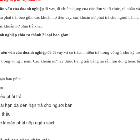
ồn vốn của doanh nghiệp
đi vay, đi chiếm dụng của các đơn vị tổ chức, cá nhân v
m phải trả; bao gồm các khoản nợ tiền vay, các khoản nợ phải trả cho người bán, c
c khoản nợ phải trả khác.
nh nghiệp chia ra thành 2 loại bao gồm:
guồn vốn của doanh nghiệp
đã đi vay và có trách nhiệm trả trong vòng 1 chu kỳ h
ả trong vòng 1 năm. Các khoản nợ này được trang trải bằng tài sản lưu động hoặc 
hạn bao gồm:
hạn
ếu phải trả
ài hạn đã đến hạn trả cho người bán
 thầu
c khoản phải nộp ngân sách