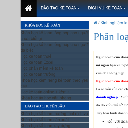
ĐÀO TẠO KẾ TOÁN
DỊCH VỤ KẾ TOÁN
/
Kinh nghiệm là
KHÓA HỌC KẾ TOÁN
Khóa học kế toán tổng hợp cho người
Phân lo
chưa biết gì
Khóa học kế toán tổng hợp cho người
đã biết
Học kế toán thuế
Nguồn vốn của doan
Học kế toán Excel
nợ ngắn hạn và nợ d
Học phần mềm kế toán
của doanh nghiệp
Học kế toán trưởng
Khóa học kèm riêng kế toán theo yêu
Nguồn vốn của doan
cầu
Là số vốn của các c
Học kế toán online 1 kèm 1
Khóa học tin học văn phòng
doanh nghiệp
từ vố
do đó vốn chủ sở hữ
ĐÀO TẠO CHUYÊN SÂU
Khóa học kế toán thương mại dịch vụ
Tùy loại hình doan
Khóa học kế toán sản xuất
Đối với do
Khóa học kế toán xây dựng