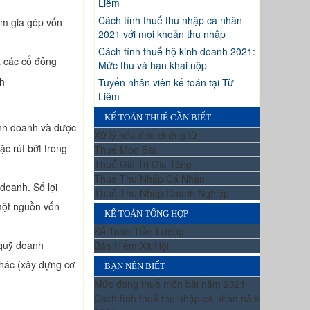
Liêm
Cách tính thuế thu nhập cá nhân
ham gia góp vốn
2021 với mọi khoản thu nhập
Cách tính thuế hộ kinh doanh 2021:
à các cổ đông
Mức thu và hạn khai nộp
nh
Tuyển nhân viên kế toán tại Từ
Liêm
KẾ TOÁN THUẾ CẦN BIẾT
inh doanh và được
Xử lý hóa đơn chứng từ
c rút bớt trong
Thuế Môn Bài
Thuế Giá Trị Gia Tăng
Thuế Thu Nhập Cá Nhân
doanh. Số lợi
Thuế Thu Nhập Doanh Nghiệp
một nguồn vốn
KẾ TOÁN TỔNG HỢP
Kế Toán Tiền Lương
 quỹ doanh
Bảo Hiểm Xã Hội
khác (xây dựng cơ
BẠN NÊN BIẾT
Mức đóng thuế môn bài năm 2021
Cách tính thuế thu nhập cá nhân năm