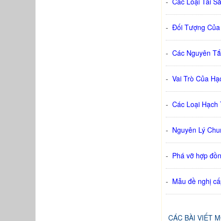
-
Các Loại Tài S
-
Đối Tượng Của
-
Các Nguyên Tắ
-
Vai Trò Của H
-
Các Loại Hạch
-
Nguyên Lý Chu
-
Phá vỡ hợp đồng
-
Mẫu đề nghị cấ
CÁC BÀI VIẾT 