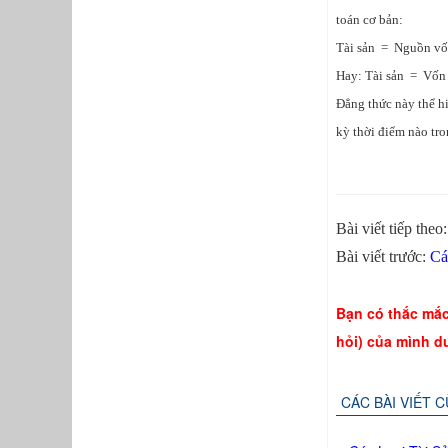
toán cơ bản:
Tài sản = Nguồn v
Hay: Tài sản = Vốn 
Đẳng thức này thể hi
kỳ thời điểm nào tro
Bài viết tiếp theo
Bài viết trước:
Cá
Bạn có thắc mắc 
hỏi) của mình d
CÁC BÀI VIẾT 