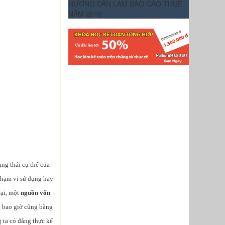
HƯỚNG DẪN LÀM BÁO CÁO THUẾ
NĂM 2019
ạng thái cụ thể của
 phạm vi sử dụng hay
lại, một
nguồn vốn
ản bao giờ cũng bằng
 ta có đẳng thực kế