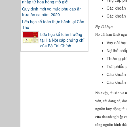
Phụ cấp ph
nhập từ hoa hồng mô giới
Các khoản 
Quy định mới về mức phụ cấp ăn
trưa ăn ca năm 2020
Các khoản 
Lớp học kế toán thực hành tại Cần
Thơ
Nợ dài hạn
Lớp học kế toán trưởng
Nợ dài hạn là số
ngu
tại Hà Nội cấp chứng chỉ
Vay dài hạn
của Bộ Tài Chính
Nợ thế chấp
Thương phi
Trái phiếu 
Các khoản 
Các khoản 
Như vậy, tài sản và
n
vốn, cái đang có, đa
nguồn huy động tài s
của doanh nghiệp
có
tổng nguồn hình thàn