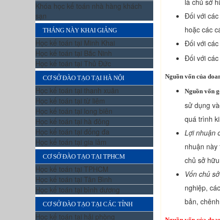
là chủ sở 
Khóa học kế toán nhà hàng khách
sạn
Đối với các
hoặc các c
THÁNG NÀY KHAI GIẢNG
Học kế toán tại Minh Khai
Đối với các
Học kế toán tại Bắc Ninh
Đối với cá
Học kế toán tại Thủ Đức
Nguồn vốn của doan
CƠ SỞ ĐÀO TẠO TẠI HÀ NỘI
Học kế toán tại thanh xuân
Nguồn vốn g
Học kế toán tại từ liêm
sử dụng và
Học kế toán tại long biên
quá trình 
Học kế toán tại hà đông
Học kế toán tại đống đa
Lợi nhuận c
Học kế toán tại gia lâm
nhuận này 
CƠ SỞ ĐÀO TẠO TẠI TPHCM
chủ sở hữu
Học kế toán tại TPHCM
Vốn chủ sở
Học kế toán tại Tân Bình
nghiệp, các
Học kế toán tại bình dương
bản, chênh 
CƠ SỞ ĐÀO TẠO TẠI CÁC TỈNH
Học kế toán tại hải phòng
Nguồn vốn của doan