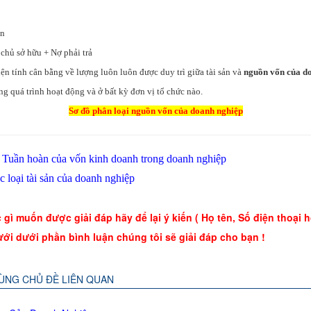
ốn
chủ sở hữu + Nợ phải trả
ện tính cân bằng về lượng luôn luôn được duy trì giữa tài sản và
nguồn vốn của d
ng quá trình hoạt động và ở bất kỳ đơn vị tổ chức nào.
Sơ đồ phân loại nguồn vốn của doanh nghiệp
:
Tuần hoàn của vốn kinh doanh trong doanh nghiệp
c loại tài sản của doanh nghiệp
gì muốn được giải đáp hãy để lại ý kiến ( Họ tên, Số điện thoại 
ưới dưới phần bình luận chúng tôi sẽ giải đáp cho bạn !
CÙNG CHỦ ĐỀ LIÊN QUAN