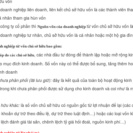
hữu vốn
 doanh nghiệp liên doanh, liên kết chủ sở hữu vốn là các thành viên t
á nhân tham gia hùn vốn
 công ty cổ phần thì
từ vốn chủ sở hữu vốn l
Nguồn vốn của doanh nghiệp
c doanh nghiệp tư nhân, chủ sở hữu vốn là cá nhân hoặc một hộ gia đì
h nghiệp từ vốn chủ sở hữu bao gồm:
, các nhà đầu tư đóng để thành lập hoặc mở rộng k
óp do các chủ sở hữu
o mục đích kinh doanh. Số vốn này có thể được bổ sung, tăng thêm hoặ
kinh doanh
hưa phân phối (lãi lưu giữ):
đây là kết quả của toàn bộ hoạt động kinh 
trong khi chưa phân phối được sử dụng cho kinh doanh và coi như là 
 hữu khác:
là số vốn chủ sở hữu có nguồn gốc từ lợi nhuận để lại (các
 khoản dự trữ theo điều lệ, dự trữ theo luật định…) hoặc các loại vốn 
lệch đánh giá tài sản, chênh lệch tỷ giá hối đoái, nguồn kinh phí…)
h nghiệp từ
Nợ phải trả