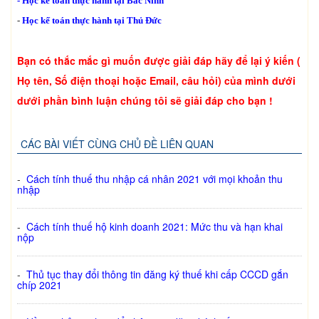
-
Học kế toán thực hành tại Bắc Ninh
-
Học kế toán thực hành tại Thủ Đức
Bạn có thắc mắc gì muốn được giải đáp hãy để lại ý kiến (
Họ tên, Số điện thoại hoặc Email, câu hỏi) của mình dưới
dưới phần bình luận chúng tôi sẽ giải đáp cho bạn !
CÁC BÀI VIẾT CÙNG CHỦ ĐỀ LIÊN QUAN
-
Cách tính thuế thu nhập cá nhân 2021 với mọi khoản thu
nhập
-
Cách tính thuế hộ kinh doanh 2021: Mức thu và hạn khai
nộp
-
Thủ tục thay đổi thông tin đăng ký thuế khi cấp CCCD gắn
chíp 2021