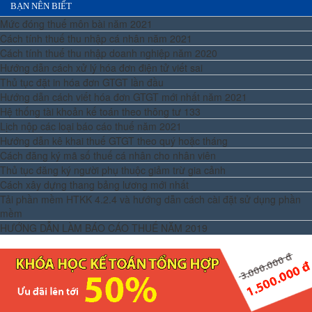
BẠN NÊN BIẾT
Mức đóng thuế môn bài năm 2021
Cách tính thuế thu nhập cá nhân năm 2021
Cách tính thuế thu nhập doanh nghiệp năm 2020
Hướng dẫn cách xử lý hóa đơn điện tử viết sai
Thủ tục đặt in hóa đơn GTGT lần đầu
Hướng dẫn cách viết hóa đơn GTGT mới nhất năm 2021
Hệ thống tài khoản kế toán theo thông tư 133
Lịch nộp các loại báo cáo thuế năm 2021
Hướng dẫn kê khai thuế GTGT theo quý hoặc tháng
Cách đăng ký mã số thuế cá nhân cho nhân viên
Thủ tục đăng ký người phụ thuộc giảm trừ gia cảnh
Cách xây dựng thang bảng lương mới nhất
Tải phần mềm HTKK 4.2.4 và hướng dẫn cách cài đặt sử dụng phần
mềm
HƯỚNG DẪN LÀM BÁO CÁO THUẾ NĂM 2019