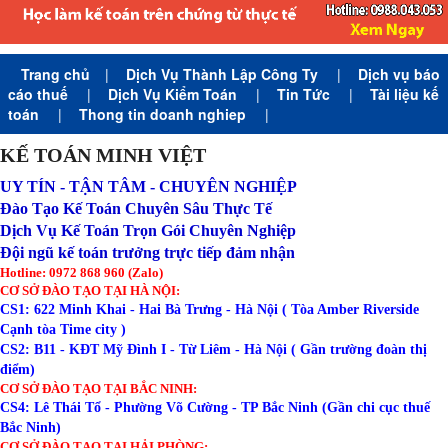
Trang chủ
|
Dịch Vụ Thành Lập Công Ty
|
Dịch vụ báo
cáo thuế
|
Dịch Vụ Kiểm Toán
|
Tin Tức
|
Tài liệu kế
toán
|
Thong tin doanh nghiep
|
KẾ TOÁN MINH VIỆT
UY TÍN - TẬN TÂM - CHUYÊN NGHIỆP
Đào Tạo Kế Toán Chuyên Sâu Thực Tế
Dịch Vụ Kế Toán Trọn Gói Chuyên Nghiệp
Đội ngũ kế toán trưởng trực tiếp đảm nhận
Hotline: 0972 868 960 (Zalo)
CƠ SỞ ĐÀO TẠO TẠI HÀ NỘI:
CS1: 622 Minh Khai - Hai Bà Trưng - Hà Nội ( Tòa Amber Riverside
Cạnh tòa Time city )
CS2: B11 - KĐT Mỹ Đình I - Từ Liêm - Hà Nội ( Gần trường đoàn thị
điểm)
CƠ SỞ ĐÀO TẠO TẠI BẮC NINH:
CS4: Lê Thái Tổ - Phường Võ Cường - TP Bắc Ninh (Gần chi cục thuế
Bắc Ninh)
CƠ SỞ ĐÀO TẠO TẠI HẢI PHÒNG: