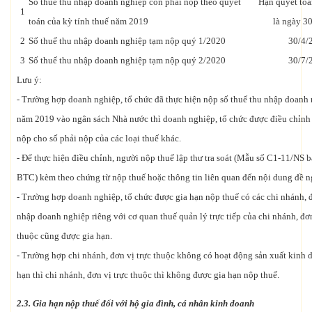
Số thuế thu nhập doanh nghiệp còn phải nộp theo quyết
Hạn quyết toá
1
toán của kỳ tính thuế năm 2019
là ngày 3
2
Số thuế thu nhập doanh nghiệp tạm nộp quý 1/2020
30/4/
3
Số thuế thu nhập doanh nghiệp tạm nộp quý 2/2020
30/7/
Lưu ý:
- Trường hợp doanh nghiệp, tổ chức đã thực hiện nộp số thuế thu nhập doanh 
năm 2019 vào ngân sách Nhà nước thì doanh nghiệp, tổ chức được điều chỉnh
nộp cho số phải nộp của các loại thuế khác.
- Để thực hiện điều chỉnh, người nộp thuế lập thư tra soát (Mẫu số C1-11/NS
BTC) kèm theo chứng từ nộp thuế hoặc thông tin liên quan đến nội dung đề ng
- Trường hợp doanh nghiệp, tổ chức được gia hạn nộp thuế có các chi nhánh, đ
nhập doanh nghiệp riêng với cơ quan thuế quản lý trực tiếp của chi nhánh, đơn 
thuộc cũng được gia hạn.
- Trường hợp chi nhánh, đơn vị trực thuộc không có hoạt động sản xuất kinh 
hạn thì chi nhánh, đơn vị trực thuộc thì không được gia hạn nộp thuế.
2.3. Gia hạn nộp thuế đối với hộ gia đình, cá nhân kinh doanh