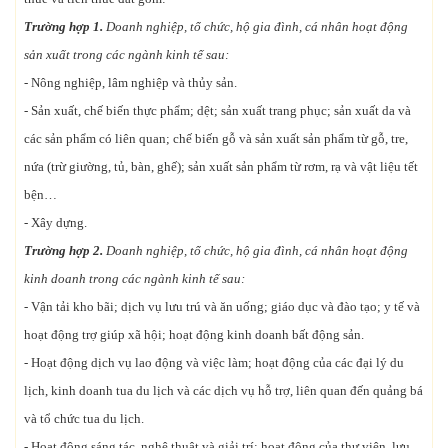
Trường hợp 1.
Doanh nghiệp, tổ chức, hộ gia đình, cá nhân hoạt động
sản xuất trong các ngành kinh tế sau:
- Nông nghiệp, lâm nghiệp và thủy sản.
- Sản xuất, chế biến thực phẩm; dệt; sản xuất trang phục; sản xuất da và
các sản phẩm có liên quan; chế biến gỗ và sản xuất sản phẩm từ gỗ, tre,
nứa (trừ giường, tủ, bàn, ghế); sản xuất sản phẩm từ rơm, rạ và vật liệu tết
bện…
- Xây dựng.
Trường hợp 2.
Doanh nghiệp, tổ chức, hộ gia đình, cá nhân hoạt động
kinh doanh trong các ngành kinh tế sau:
- Vận tải kho bãi; dịch vụ lưu trú và ăn uống; giáo dục và đào tạo; y tế và
hoạt động trợ giúp xã hội; hoạt động kinh doanh bất động sản.
- Hoạt động dịch vụ lao động và việc làm; hoạt động của các đại lý du
lịch, kinh doanh tua du lịch và các dịch vụ hỗ trợ, liên quan đến quảng bá
và tổ chức tua du lịch.
- Hoạt động sáng tác, nghệ thuật và giải trí; hoạt động của thư viện, lưu