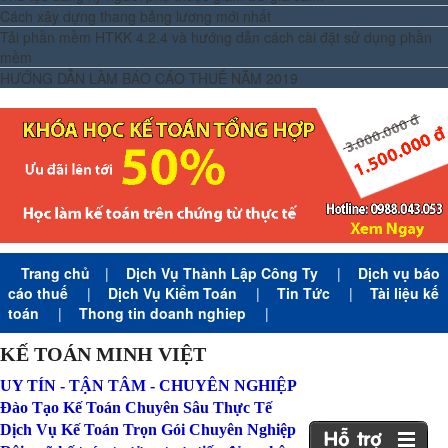
Cách xây dựng thang bảng lương mới nhất
Tải phần mềm HTKK 4.2.4 và hướng dẫn cách cài đặt sử dụng phần
mềm
HƯỚNG DẪN LÀM BÁO CÁO THUẾ NĂM 2019
Trang chủ
|
Dịch Vụ Thành Lập Công Ty
|
Dịch vụ báo
cáo thuế
|
Dịch Vụ Kiểm Toán
|
Tin Tức
|
Tài liệu kế
toán
|
Thong tin doanh nghiep
|
KẾ TOÁN MINH VIỆT
UY TÍN - TẬN TÂM - CHUYÊN NGHIỆP
Đào Tạo Kế Toán Chuyên Sâu Thực Tế
Dịch Vụ Kế Toán Trọn Gói Chuyên Nghiệp