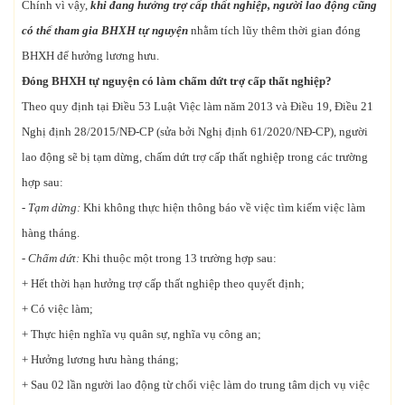
Chính vì vậy,
khi đang hưởng trợ cấp thất nghiệp, người lao động cũng
có thể tham gia BHXH tự nguyện
nhằm tích lũy thêm thời gian đóng
BHXH để hưởng lương hưu.
Đóng BHXH tự nguyện có làm chấm dứt trợ cấp thất nghiệp?
Theo quy định tại Điều 53 Luật Việc làm năm 2013 và Điều 19, Điều 21
Nghị định 28/2015/NĐ-CP (sửa bởi Nghị định 61/2020/NĐ-CP), người
lao động sẽ bị tạm dừng, chấm dứt trợ cấp thất nghiệp trong các trường
hợp sau:
- Tạm dừng:
Khi không thực hiện thông báo về việc tìm kiếm việc làm
hàng tháng.
- Chấm dứt:
Khi thuộc một trong 13 trường hợp sau:
+ Hết thời hạn hưởng trợ cấp thất nghiệp theo quyết định;
+ Có việc làm;
+ Thực hiện nghĩa vụ quân sự, nghĩa vụ công an;
+ Hưởng lương hưu hàng tháng;
+ Sau 02 lần người lao động từ chối việc làm do trung tâm dịch vụ việc