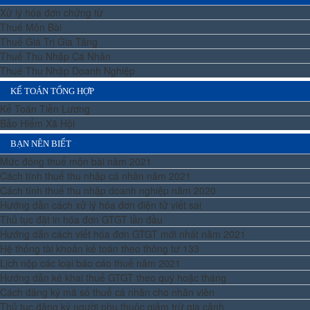
Xử lý hóa đơn chứng từ
Thuế Môn Bài
Thuế Giá Trị Gia Tăng
Thuế Thu Nhập Cá Nhân
Thuế Thu Nhập Doanh Nghiệp
KẾ TOÁN TỔNG HỢP
Kế Toán Tiền Lương
Bảo Hiểm Xã Hội
BẠN NÊN BIẾT
Mức đóng thuế môn bài năm 2021
Cách tính thuế thu nhập cá nhân năm 2021
Cách tính thuế thu nhập doanh nghiệp năm 2020
Hướng dẫn cách xử lý hóa đơn điện tử viết sai
Thủ tục đặt in hóa đơn GTGT lần đầu
Hướng dẫn cách viết hóa đơn GTGT mới nhất năm 2021
Hệ thống tài khoản kế toán theo thông tư 133
Lịch nộp các loại báo cáo thuế năm 2021
Hướng dẫn kê khai thuế GTGT theo quý hoặc tháng
Cách đăng ký mã số thuế cá nhân cho nhân viên
Thủ tục đăng ký người phụ thuộc giảm trừ gia cảnh