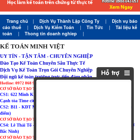
Trang chủ
|
Dịch Vụ Thành Lập Công Ty
|
Dịch vụ báo
cáo thuế
|
Dịch Vụ Kiểm Toán
|
Tin Tức
|
Tài liệu kế
toán
|
Thong tin doanh nghiep
|
KẾ TOÁN MINH VIỆT
UY TÍN - TẬN TÂM - CHUYÊN NGHIỆP
Đào Tạo Kế Toán Chuyên Sâu Thực Tế
Dịch Vụ Kế Toán Trọn Gói Chuyên Nghiệp
Đội ngũ kế toán trưởng trực tiếp đảm nhận
Hotline: 0972 868 960 (Zalo)
CƠ SỞ ĐÀO TẠO TẠI HÀ NỘI:
CS1: 622 Minh Khai - Hai Bà Trưng - Hà Nội ( Tòa Amber Riverside
Cạnh tòa Time city )
CS2: B11 - KĐT Mỹ Đình I - Từ Liêm - Hà Nội ( Gần trường đoàn thị
điểm)
CƠ SỞ ĐÀO TẠO TẠI BẮC NINH:
CS4: Lê Thái Tổ - Phường Võ Cường - TP Bắc Ninh (Gần chi cục thuế
Bắc Ninh)
CƠ SỞ ĐÀO TẠO TẠI HẢI PHÒNG: