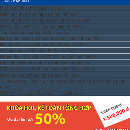
BẠN NÊN BIẾT
Mức đóng thuế môn bài năm 2021
Cách tính thuế thu nhập cá nhân năm 2021
Cách tính thuế thu nhập doanh nghiệp năm 2020
Hướng dẫn cách xử lý hóa đơn điện tử viết sai
Thủ tục đặt in hóa đơn GTGT lần đầu
Hướng dẫn cách viết hóa đơn GTGT mới nhất năm 2021
Hệ thống tài khoản kế toán theo thông tư 133
Lịch nộp các loại báo cáo thuế năm 2021
Hướng dẫn kê khai thuế GTGT theo quý hoặc tháng
Cách đăng ký mã số thuế cá nhân cho nhân viên
Thủ tục đăng ký người phụ thuộc giảm trừ gia cảnh
Cách xây dựng thang bảng lương mới nhất
Tải phần mềm HTKK 4.2.4 và hướng dẫn cách cài đặt sử dụng phần
mềm
HƯỚNG DẪN LÀM BÁO CÁO THUẾ NĂM 2019