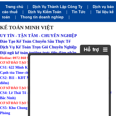
Trang chủ
|
Dịch Vụ Thành Lập Công Ty
|
Dịch vụ báo
cáo thuế
|
Dịch Vụ Kiểm Toán
|
Tin Tức
|
Tài liệu kế
toán
|
Thong tin doanh nghiep
|
KẾ TOÁN MINH VIỆT
UY TÍN - TẬN TÂM - CHUYÊN NGHIỆP
Đào Tạo Kế Toán Chuyên Sâu Thực Tế
Dịch Vụ Kế Toán Trọn Gói Chuyên Nghiệp
Đội ngũ kế toán trưởng trực tiếp đảm nhận
Hotline: 0972 868 960 (Zalo)
CƠ SỞ ĐÀO TẠO TẠI HÀ NỘI:
CS1: 622 Minh Khai - Hai Bà Trưng - Hà Nội ( Tòa Amber Riverside
Cạnh tòa Time city )
CS2: B11 - KĐT Mỹ Đình I - Từ Liêm - Hà Nội ( Gần trường đoàn thị
điểm)
CƠ SỞ ĐÀO TẠO TẠI BẮC NINH:
CS4: Lê Thái Tổ - Phường Võ Cường - TP Bắc Ninh (Gần chi cục thuế
Bắc Ninh)
CƠ SỞ ĐÀO TẠO TẠI HẢI PHÒNG:
CS5: Khu Chung Cư Cách Thượng - Nam Sơn - An Dương - Tp Hải
Phòng