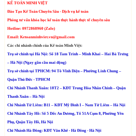
KẾ TOÁN MINH VIỆT
Đào Tạo Kế Toán Chuyên Sâu - Dịch vụ kế toán
Phòng tư vấn khóa học kế toán thực hành thực tế chuyên sâu
Hotline: 0972868960 (Zalo)
Email:
Ketoanminhviet.vn@gmail.com
Các chi nhánh chính của Kế toán Minh Việt:
Trụ sở chính tại Hà Nội: Số 18 Tam Trinh – Minh Khai – Hai Bà Trưng
– Hà Nội (Ngay gần cầu mai động)
Trụ sở chính tại TPHCM: 94 Tô Vĩnh Diện – Phường Linh Chung –
Quận Thủ Đức - TPHCM
Chi Nhánh Thanh Xuân: 18T2 – KĐT Trung Hòa Nhân Chính – Quận
Thanh Xuân – Hà Nội
Chi Nhánh Từ Liêm: B11 – KĐT Mỹ Đình I – Nam Từ Liêm – Hà Nội
Chi Nhánh Tây Hồ: Số 5 Dốc An Dương, Tổ 51A Cụm 8, Phường Yên
Phụ, Quận Tây Hồ, Hà Nội
Chi Nhánh Hà Đông: KĐT Văn Khê - Hà Đông - Hà Nội