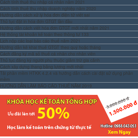
Cách tính thuế thu nhập cá nhân năm 2021
Cách tính thuế thu nhập doanh nghiệp năm 2020
Hướng dẫn cách xử lý hóa đơn điện tử viết sai
Thủ tục đặt in hóa đơn GTGT lần đầu
Hướng dẫn cách viết hóa đơn GTGT mới nhất năm 2021
Hệ thống tài khoản kế toán theo thông tư 133
Lịch nộp các loại báo cáo thuế năm 2021
Hướng dẫn kê khai thuế GTGT theo quý hoặc tháng
Cách đăng ký mã số thuế cá nhân cho nhân viên
Thủ tục đăng ký người phụ thuộc giảm trừ gia cảnh
Cách xây dựng thang bảng lương mới nhất
Tải phần mềm HTKK 4.2.4 và hướng dẫn cách cài đặt sử dụng phần
mềm
HƯỚNG DẪN LÀM BÁO CÁO THUẾ NĂM 2019