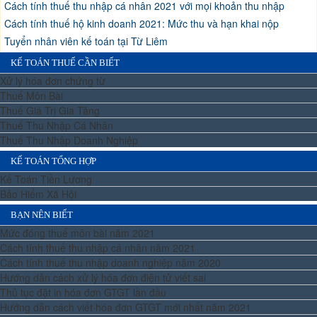
Cách tính thuế thu nhập cá nhân 2021 với mọi khoản thu nhập
Cách tính thuế hộ kinh doanh 2021: Mức thu và hạn khai nộp
Tuyển nhân viên kế toán tại Từ Liêm
KẾ TOÁN THUẾ CẦN BIẾT
Xử lý hóa đơn chứng từ
Thuế Môn Bài
Thuế Giá Trị Gia Tăng
Thuế Thu Nhập Cá Nhân
Thuế Thu Nhập Doanh Nghiệp
KẾ TOÁN TỔNG HỢP
Kế Toán Tiền Lương
Bảo Hiểm Xã Hội
BẠN NÊN BIẾT
Mức đóng thuế môn bài năm 2021
Cách tính thuế thu nhập cá nhân năm 2021
Cách tính thuế thu nhập doanh nghiệp năm 2020
Hướng dẫn cách xử lý hóa đơn điện tử viết sai
Thủ tục đặt in hóa đơn GTGT lần đầu
Hướng dẫn cách viết hóa đơn GTGT mới nhất năm 2021