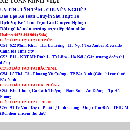
KẾ TOÁN MINH VIỆT
UY TÍN - TẬN TÂM - CHUYÊN NGHIỆP
Đào Tạo Kế Toán Chuyên Sâu Thực Tế
Dịch Vụ Kế Toán Trọn Gói Chuyên Nghiệp
Đội ngũ kế toán trưởng trực tiếp đảm nhận
Hotline: 0972 868 960 (Zalo)
CƠ SỞ ĐÀO TẠO TẠI HÀ NỘI:
CS1: 622 Minh Khai - Hai Bà Trưng - Hà Nội ( Tòa Amber Riverside
Cạnh tòa Time city )
CS2: B11 - KĐT Mỹ Đình I - Từ Liêm - Hà Nội ( Gần trường đoàn thị
điểm)
CƠ SỞ ĐÀO TẠO TẠI BẮC NINH:
CS4: Lê Thái Tổ - Phường Võ Cường - TP Bắc Ninh (Gần chi cục thuế
Bắc Ninh)
CƠ SỞ ĐÀO TẠO TẠI HẢI PHÒNG:
CS5: Khu Chung Cư Cách Thượng - Nam Sơn - An Dương - Tp Hải
Phòng
CƠ SỞ ĐÀO TẠO TẠI TPHCM
CS6: 94 Tô Vĩnh Diện - Phường Linh Chung - Quận Thủ Đức - TPHCM
(Đối diện vincom thủ đức)