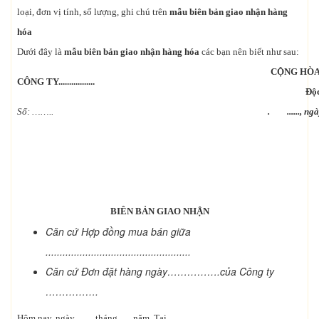
loại, đơn vị tính, số lượng, ghi chú trên
mẫu biên bản giao nhận hàng
hóa
Dưới đây là
mẫu biên bản giao nhận hàng hóa
các bạn nên biết như sau:
CỘNG HÒA
CÔNG TY.................
Độc
Số: ……..
. ......, 
BIÊN BẢN GIAO NHẬN
Căn cứ Hợp đồng mua bán giữa
...................................................
Căn cứ Đơn đặt hàng ngày…………….của Công ty
…………….
Hôm nay, ngày ……tháng …. năm Tại ………...