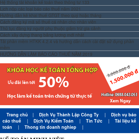
Hệ thống tài khoản kế toán theo thông tư 133
Lịch nộp các loại báo cáo thuế năm 2021
Hướng dẫn kê khai thuế GTGT theo quý hoặc tháng
Cách đăng ký mã số thuế cá nhân cho nhân viên
Thủ tục đăng ký người phụ thuộc giảm trừ gia cảnh
Cách xây dựng thang bảng lương mới nhất
Tải phần mềm HTKK 4.2.4 và hướng dẫn cách cài đặt sử dụng phần
mềm
HƯỚNG DẪN LÀM BÁO CÁO THUẾ NĂM 2019
Trang chủ
|
Dịch Vụ Thành Lập Công Ty
|
Dịch vụ báo
cáo thuế
|
Dịch Vụ Kiểm Toán
|
Tin Tức
|
Tài liệu kế
toán
|
Thong tin doanh nghiep
|