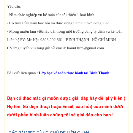
Yêu cầu:
- Nắm chắc nghiệp vụ kế toán của tối thiểu 1 loại hình
- Có tinh thần ham học hỏi và thực sự nghiêm túc với công việc
- Mong muốn làm việc lâu dài trong môi trường công ty dịch vụ kế toán
Liên hệ PV: Mr. Hậu 0393 292 861 - BÌNH THẠNH - HỒ CHÍ MINH
CV ứng tuyển vui lòng gửi về email:
haunt.hrm@gmail.com
Bài viết liên quan :
Lớp học kế toán thực hành tại Bình Thạnh
Bạn có thắc mắc gì muốn được giải đáp hãy để lại ý kiến (
Họ tên, Số điện thoại hoặc Email, câu hỏi) của mình dưới
dưới phần bình luận chúng tôi sẽ giải đáp cho bạn !
CÁC BÀI VIẾT CÙNG CHỦ ĐỀ LIÊN QUAN