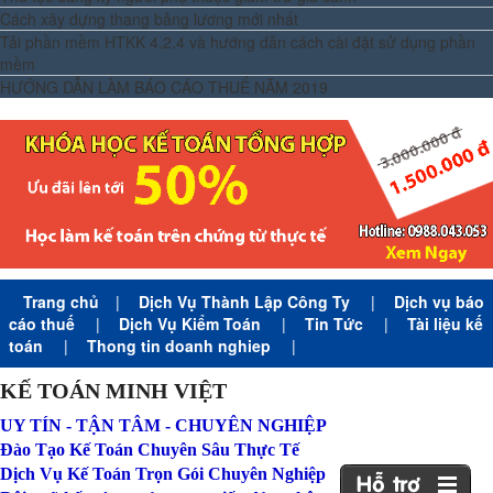
Cách xây dựng thang bảng lương mới nhất
Tải phần mềm HTKK 4.2.4 và hướng dẫn cách cài đặt sử dụng phần
mềm
HƯỚNG DẪN LÀM BÁO CÁO THUẾ NĂM 2019
Trang chủ
|
Dịch Vụ Thành Lập Công Ty
|
Dịch vụ báo
cáo thuế
|
Dịch Vụ Kiểm Toán
|
Tin Tức
|
Tài liệu kế
toán
|
Thong tin doanh nghiep
|
KẾ TOÁN MINH VIỆT
UY TÍN - TẬN TÂM - CHUYÊN NGHIỆP
Đào Tạo Kế Toán Chuyên Sâu Thực Tế
Dịch Vụ Kế Toán Trọn Gói Chuyên Nghiệp