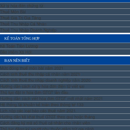
Xử lý hóa đơn chứng từ
Thuế Môn Bài
Thuế Giá Trị Gia Tăng
Thuế Thu Nhập Cá Nhân
Thuế Thu Nhập Doanh Nghiệp
KẾ TOÁN TỔNG HỢP
Kế Toán Tiền Lương
Bảo Hiểm Xã Hội
BẠN NÊN BIẾT
Mức đóng thuế môn bài năm 2021
Cách tính thuế thu nhập cá nhân năm 2021
Cách tính thuế thu nhập doanh nghiệp năm 2020
Hướng dẫn cách xử lý hóa đơn điện tử viết sai
Thủ tục đặt in hóa đơn GTGT lần đầu
Hướng dẫn cách viết hóa đơn GTGT mới nhất năm 2021
Hệ thống tài khoản kế toán theo thông tư 133
Lịch nộp các loại báo cáo thuế năm 2021
Hướng dẫn kê khai thuế GTGT theo quý hoặc tháng
Cách đăng ký mã số thuế cá nhân cho nhân viên
Thủ tục đăng ký người phụ thuộc giảm trừ gia cảnh