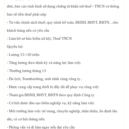
đơn, báo cáo tình hình sử dụng chứng từ khấu trừ thuế - TNCN và thông
báo số tiền thuế phải nộp
- Tư vấn chính sách thuế, quy trình kế toán, BHXH, BHYT, BHTN... cho
khách hàng nếu có yêu cầu
- Làm hồ sơ bảo hiểm xã hội, Thuế TNCN
Quyền lợi:
- Lương 15->20 triệu
- Tăng lương theo định kỳ và năng lực làm việc.
- Thưởng lương tháng 13
- Du lịch, Teambuiding, sinh nhât cùng công ty...
- Được cung cấp trang thiết bị đầy đủ để phục vụ công việc
- Tham gia BHXH, BHYT, BHTN theo quy định Công ty
- Cơ hội được đào tạo thêm nghiệp vụ, kỹ năng làm việc
- Môi trường làm việc trẻ trung, chuyên nghiệp, thân thiện, ổn định lâu
dài, có cơ hội thăng tiến.
- Phỏng vấn và đi làm ngay nếu đạt yêu cầu